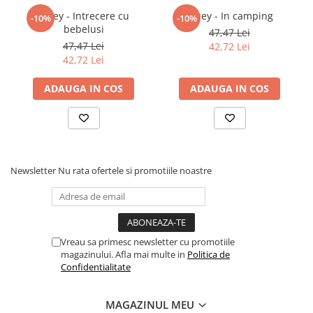
Povesti ilustrate
Bluey - Intrecere cu
Bluey - In camping
-10%
-10%
bebelusi
Povesti - Basme - Legende
47,47 Lei
47,47 Lei
42,72 Lei
Realitatea Augmentata
42,72 Lei
Religie pentru copii
ADAUGA IN COS
ADAUGA IN COS
ScienceConnection
TP ROLL
Ceai si Cafea
Cafea
Newsletter
Nu rata ofertele si promotiile noastre
Cafea terapeutica
Ceai
Dezvoltare Personala
BUSINESS
Vreau sa primesc newsletter cu promotiile
magazinului. Afla mai multe in
Politica de
Carti de joc
Confidentialitate
Dezvoltare Personala Adulti
MAGAZINUL MEU
Dezvoltare Profesionala