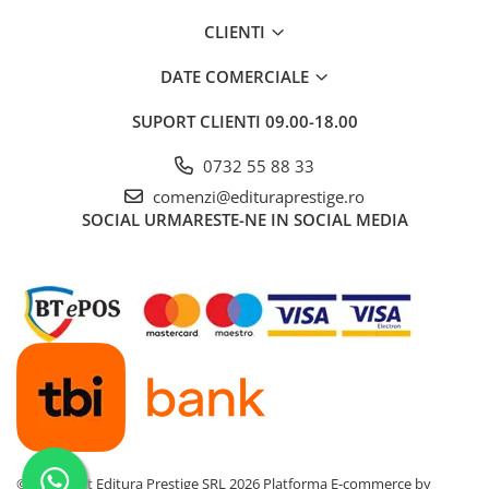
Dezvoltarea Afacerilor
CLIENTI
Parenting & Familie
DATE COMERCIALE
Psihologie, Psihanaliza
SUPORT CLIENTI
09.00-18.00
PSYCONNECT
Sexualitate
0732 55 88 33
Istorie
comenzi@edituraprestige.ro
SOCIAL
URMARESTE-NE IN SOCIAL MEDIA
Istorie & Filosofie
Istorii Secrete
Mituri si Legende
Tot Adevarul
Jocuri
Casute de papusi si mobilier
Creativitate
Educative
©Copyright Editura Prestige SRL 2026
Platforma E-commerce by
BrainBox