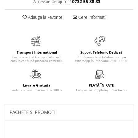
Ai nevoie de ajutor?
0732 55 88 33
Masaj
MedConnect
Adauga la Favorite
Cere informatii
Medicina & Farmacie
Medicina Pentru Toti
SealfHealing
Sport
Transport International
Suport Telefonic Dedicat
Costul exact al transportului va fi
Poți Comanda și Telefonic sau pe
Starea de bine
comunicat după plasarea comenzii.
WhatsApp în Intervalul 9:00 - 18:00
Terapii Alternative
AudioBook
Livrare Gratuită
PLATĂ ÎN RATE
Beletristica
Pentru comenzi mai mari de 300 lei
Cumperi acum, plătești mai târziu
Biografii, Memorii, Jurnale
Carti erotice
PACHETE SI PROMOTII
Carti pentru Adolescenti, Young
Adult
Crime, Thriller, Mistery