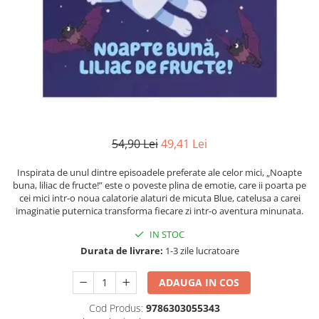
Numerologie
Paranormal
Parapsihologie
Ramtha
Audiobook
ReConnect
Religie
54,90 Lei
49,41 Lei
Crestinism
Inspirata de unul dintre episoadele preferate ale celor mici, „Noapte
ScienceConnection
buna, liliac de fructe!” este o poveste plina de emotie, care ii poarta pe
cei mici intr-o noua calatorie alaturi de micuta Blue, catelusa a carei
SelfConnect
imaginatie puternica transforma fiecare zi intr-o aventura minunata.
SelfHealing
IN STOC
Vindecare Spirituala
Durata de livrare:
1-3 zile lucratoare
Sanatate
ADAUGA IN COS
Diete
Gastronomik
Cod Produs:
9786303055343