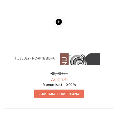
Literatura Romana
Literatura Universala
Poezie
Romane de dragoste, Carti
romantice
Senzatii/Dragoste
Senzatii/Erotic
Senzatii/Suspans
1 x BLUEY - NOAPTE BUNA,
1 x ADAM SI EVA
LILIAC DE FRUCTE!
Senzatii/Thriller
80,90 Lei
SF & Fantasy
72,81 Lei
Teatru
Economisesti 10,00 %
Teens Book Club
CUMPARA-LE IMPREUNA
Umor
Birotica & Papetarie
Adezivi si benzi adezive