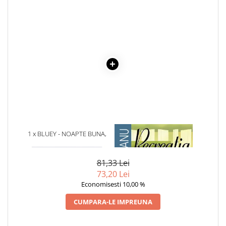
Cadouri
Carti in dar
Carti pentru copii
Beletristica
Literatura Romana
Literatura Universala
Poezie
SF & Fantasy
Carte Prescolara, Joc
1 x BLUEY - NOAPTE BUNA,
1 x RECREATIA MARE
Carti cartonate
LILIAC DE FRUCTE!
Descopera lumea
81,33 Lei
Descopera si invata
73,20 Lei
Din ograda
Economisesti 10,00 %
Povesti pe roti
CUMPARA-LE IMPREUNA
Primele notiuni
Carti de colorat