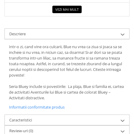
COLOREAZA CU PRIETENII
VEZI MAI MULT
De colorat
Pot desena minunat
Sa coloram cu Nicol
Descriere
Carti educative
Codul copiilor de succes
Intr-o zi, cand vine ora culcarii, Blue nu vrea ca ziua si joaca sa se
incheie si nu vrea, in niciun caz, sa doarma! Si-ar dori sa se poata
Copii 0-7 ani
transforma intr-un liliac, sa manance fructe si sa ramana treaza
Clubul Premiantilor
toata noaptea. Astfel, in curand, se trezeste zburand de-a lungul
cerului noptii si descoperind tot felul de lucruri. Citeste intreaga
Super pitici 2-5 ani
poveste!
Culegeri Auxiliare
Seria Bluey include si povestirile: La plaja, Blue si familia ei, cartea
Dezvoltare personala
de activitati Aventurile lui Blue si cartea de colorat Bluey –
Dictionare
Activitati distractive.
Enciclopedii
Informatii conformitate produs
Kids Book Club
Caracteristici
Legende istorice
Review-uri
(0)
Literatura Scolara