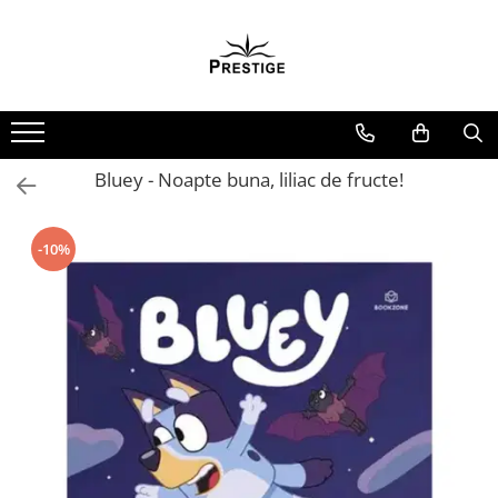
Toate Produsele
Noutati
Promotii
Pachete Speciale Carti
Bluey - Noapte buna, liliac de fructe!
Spiritualitate - Ezoterism
AngelConnection
-10%
Arte Divinatorii
Astrologie
Chiromantie
Dezvoltare Spirituala
KidConnection
Minte Corp
New Illuminati Files