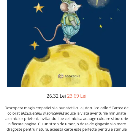
Instrumente de scris
Puzzle-uri
COLOREAZA CU PRIETENII
Audiobook
Instrumente si Truse Geometrie
Senzatii/Thriller
De colorat
Puzzle
ReConnect
Seturi scolare
Pot desena minunat
SF & Fantasy
Puzzle 3D Lemn
Religie
Calculator
Sa coloram cu Nicol
Teatru
Crestinism
Consumabile & Accesorii
Carti educative
Teens Book Club
ScienceConnection
Codul copiilor de succes
Umor
SelfConnect
Copii 0-7 ani
SelfHealing
Clubul Premiantilor
Vindecare Spirituala
Super pitici 2-5 ani
Culegeri Auxiliare
Dezvoltare personala
Dictionare
26,32 Lei
23,69 Lei
Enciclopedii
Descopera magia empatiei si a bunatatii cu ajutorul colorilor! Cartea de
Kids Book Club
colorat â€ž
Baietelul si soriceiiâ€ť
aduce la viata aventurile minunate
ale micilor prieteni, invitandu-i pe cei mici sa adauge culoare si bucurie
Legende istorice
in fiecare pagina. Cu un strop de umor, o doza de gingasie si o mare
dragoste pentru natura, aceasta carte este perfecta pentru a stimula
Literatura Scolara