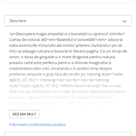
Descriere
<p>Descopera magia empatiei si a bunatatii cu ajutorul colorilor!
Cartea de colorat â€ž<em>Baietelul si soriceiiâ€ť</em> aduce la
viata aventurile minunate ale micilor prieteni, invitandu-i pe cei
mici sa adauge culoare si bucurie in fiecare pagina. Cu un strop de
umor, o doza de gingasie si o mare dragoste pentru natura,
aceasta carte este perfecta pentru a stimula imaginatia si
creativitatea celor mici, invatandu-i in acelasi timp despre
prietenie, empatie si grija fata de cei din jur.<strong style="color:
rgb(31, 37, 51);"> </strong></p><p><br></p><p><strong
style="color: rgb(31, 37, 51);">â€žAm facut trei copii. Dar as mai
face inca pe atatia doar ca sa ii dau pe mana Olgai Gudynn pentru
a-i educa. Olga nu e doar fondator de scoala, formator de
caractere, ea este povestitor de visuri. Nu cunosc oameni cu
imaginatie mai frumoasa decat a Olgai. Olga construieste o lume
in care incape toata lumea. Inclusiv soriceii. </strong></p><p>
VEZI MAI MULT
<br></p><p><strong style="color: rgb(31, 37, 51);">Sunt fericit sa
Informatii conformitate produs
aduc in Biblioteca lui Morar prima carte pentru copii si lumea
Olgai Gudynn. Cand deschizi aceasta carte, deschizi o lume