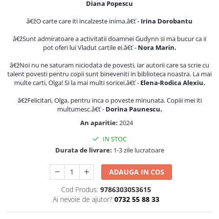
Diana Popescu
Povesti ilustrate
Povesti - Basme - Legende
â€žO carte care iti incalzeste inima.â€ť -
Irina Dorobantu
Realitatea Augmentata
â€žSunt admiratoare a activitatii doamnei Gudynn si ma bucur ca ii
pot oferi lui Vladut cartile ei.â€ť -
Nora Marin.
Religie pentru copii
ScienceConnection
â€žNoi nu ne saturam niciodata de povesti, iar autorii care sa scrie cu
talent povesti pentru copii sunt bineveniti in biblioteca noastra. La mai
TP ROLL
multe carti, Olga! Si la mai multi soricei.â€ť -
Elena-Rodica Alexiu.
â€žFelicitari, Olga, pentru inca o poveste minunata. Copiii mei iti
multumesc.â€ť -
Dorina Paunescu.
An aparitie:
2024
IN STOC
Durata de livrare:
1-3 zile lucratoare
ADAUGA IN COS
Cod Produs:
9786303053615
Ai nevoie de ajutor?
0732 55 88 33