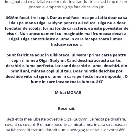
imaginatia si creativitatea celor mici, invatandu-i in acelasi timp despre
prietenie, empatie si grija fata de cei din jur.
Elevi de 10 plus
Lecturi Scolare
â€žAm facut trei copii. Dar as mai face inca pe atatia doar ca sa
Lumea Copilariei
ii dau pe mana Olgai Gudynn pentru a-i educa. Olga nu e doar
fondator de scoala, formator de caractere, ea este povestitor de
Ma pregatesc pentru scoala
visuri. Nu cunosc oameni cu imaginatie mai frumoasa decat a
Olgai. Olga construieste o lume in care incape toata lumea.
Manuale - Carte Scolara
Inclusiv soriceii.
Clasa a II-a
Sunt fericit sa aduc in Biblioteca lui Morar prima carte pentru
Clasa a III-a
copii si lumea Olgai Gudynn. Cand deschizi aceasta carte,
deschizi o lume perfecta. Iar cand deschizi o lume, deschizi, din
Clasa a IV-a
primii ani, mintea copilului tau. Doar mintile deschise pot
Clasa a V-a
deschide viitorul spre o lume in care perfectul nu e imposibil. O
Clasa a VI-a
lume in care incape toata lumea. â€ť
Clasa a VII-a
-
Mihai MORAR
Clasa a VIII-a
Clasa I
Recenzii:
Clasa pregatitoare
â€žFetita mea iubeste povestile Olgai Gudynn. Le recita pe dinafara,
Limbi Straine
cuvant cu cuvant. E o mare bucurie ca micuta mea invata sa citeasca si
Povesti
sa iubeasca literatura, datorita unui pedagog talentat si devotat.â€ť -