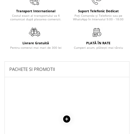
Masaj
Transport International
Suport Telefonic Dedicat
MedConnect
Costul exact al transportului va fi
Poți Comanda și Telefonic sau pe
comunicat după plasarea comenzii.
WhatsApp în Intervalul 9:00 - 18:00
Medicina & Farmacie
Medicina Pentru Toti
SealfHealing
Livrare Gratuită
PLATĂ ÎN RATE
Pentru comenzi mai mari de 300 lei
Cumperi acum, plătești mai târziu
Sport
Starea de bine
Terapii Alternative
PACHETE SI PROMOTII
AudioBook
Beletristica
Biografii, Memorii, Jurnale
Carti erotice
Carti pentru Adolescenti, Young
Adult
Crime, Thriller, Mistery