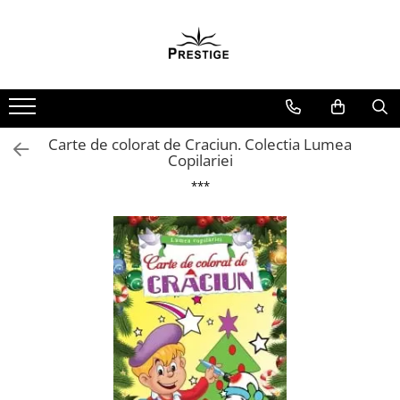
Toate Produsele
Noutati
Promotii
Pachete Speciale Carti
Carte de colorat de Craciun. Colectia Lumea
Copilariei
Spiritualitate - Ezoterism
***
AngelConnection
Arte Divinatorii
Astrologie
Chiromantie
Dezvoltare Spirituala
KidConnection
Minte Corp
New Illuminati Files