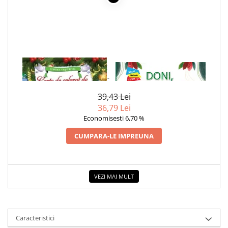
Cadouri
Carti in dar
Carti pentru copii
Beletristica
1 x CARTE DE COLORAT DE
1 x DONI, MISTRETUL DE
Literatura Romana
CRACIUN. COLECTIA LUMEA
SAVANA - VALORI MORALE: O
Literatura Universala
COPILARIEI
POVESTE DESPRE NARCISISM
Poezie
39,43 Lei
36,79 Lei
SF & Fantasy
Economisesti 6,70 %
Carte Prescolara, Joc
CUMPARA-LE IMPREUNA
Carti cartonate
Descopera lumea
Descopera si invata
VEZI MAI MULT
Din ograda
Povesti pe roti
Primele notiuni
Caracteristici
Carti de colorat