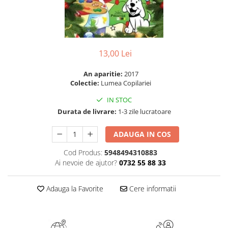
Numerologie
Paranormal
Parapsihologie
13,00 Lei
Ramtha
Audiobook
An aparitie:
2017
ReConnect
Colectie:
Lumea Copilariei
Religie
IN STOC
Durata de livrare:
1-3 zile lucratoare
Crestinism
ScienceConnection
ADAUGA IN COS
SelfConnect
Cod Produs:
5948494310883
SelfHealing
Ai nevoie de ajutor?
0732 55 88 33
Vindecare Spirituala
Adauga la Favorite
Cere informatii
Sanatate
Diete
Gastronomik