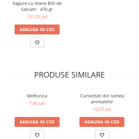
Fagure cu miere BIO de
Salcam - 470 gr
Elevi de 10 plus
131,20 Lei
Lecturi Scolare
Lumea Copilariei
ADAUGA IN COS
Ma pregatesc pentru scoala
Manuale - Carte Scolara
Clasa a II-a
Clasa a III-a
Clasa a IV-a
PRODUSE SIMILARE
Clasa a V-a
Clasa a VI-a
Clasa a VII-a
Mofturica
Curiozitati din lumea
animalelor
Clasa a VIII-a
7,40 Lei
10,57 Lei
Clasa I
Clasa pregatitoare
ADAUGA IN COS
ADAUGA IN COS
Limbi Straine
Povesti