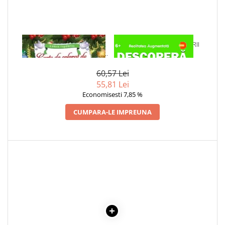
Literatura Romana
Literatura Universala
Poezie
1 x CARTE DE COLORAT DE
1 x DESCOPERA DINOZAURII
Romane de dragoste, Carti
CRACIUN. COLECTIA LUMEA
IN 4D
romantice
COPILARIEI
60,57 Lei
Senzatii/Dragoste
55,81 Lei
Senzatii/Erotic
Economisesti 7,85 %
Senzatii/Suspans
CUMPARA-LE IMPREUNA
Senzatii/Thriller
SF & Fantasy
Teatru
Teens Book Club
Umor
Birotica & Papetarie
Adezivi si benzi adezive