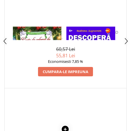
Articole Birotica
Accesorii Arhivare
Calculator
Hartie si Accesorii
1 x CARTE DE COLORAT DE
1 x DESCOPERA SPATIUL IN 4D
Instrumente de scris
CRACIUN. COLECTIA LUMEA
Organizare si Arhivare
COPILARIEI
60,57 Lei
Seturi birotica
55,81 Lei
Articole scolare
Economisesti 7,85 %
Arta
CUMPARA-LE IMPREUNA
Caiete si Carnetele scolare
Coperti, Mape, Etichete
Ghiozdane si Penare scolare
Instrumente de scris
Instrumente si Truse Geometrie
Seturi scolare
Calculator
Consumabile & Accesorii