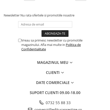
Povesti ilustrate
Povesti - Basme - Legende
Newsletter
Nu rata ofertele si promotiile noastre
Realitatea Augmentata
Religie pentru copii
ScienceConnection
Vreau sa primesc newsletter cu promotiile
TP ROLL
magazinului. Afla mai multe in
Politica de
Ceai si Cafea
Confidentialitate
Cafea
MAGAZINUL MEU
Cafea terapeutica
Ceai
CLIENTI
Dezvoltare Personala
DATE COMERCIALE
BUSINESS
Carti de joc
SUPORT CLIENTI
09.00-18.00
Dezvoltare Personala Adulti
0732 55 88 33
Dezvoltare Profesionala
comenzi@edituraprestige.ro