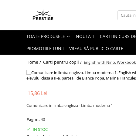
Toate Produsele
Noutati
TOATE PRODUSELE
NOUTATI
CARTI IN CURS DE
Promotii
Pachete Speciale Carti
PROMOTIILE LUNII
VREAU SĂ PUBLIC O CARTE
Spiritualitate - Ezoterism
Home /
Carti pentru copii /
English with Nino. Workbook - 
AngelConnection
Arte Divinatorii
Astrologie
Chiromantie
15,86 Lei
Dezvoltare Spirituala
Comunicare in limba engleza - Limba moderna 1
KidConnection
Pagini:
40
Minte Corp
IN STOC
New Illuminati Files