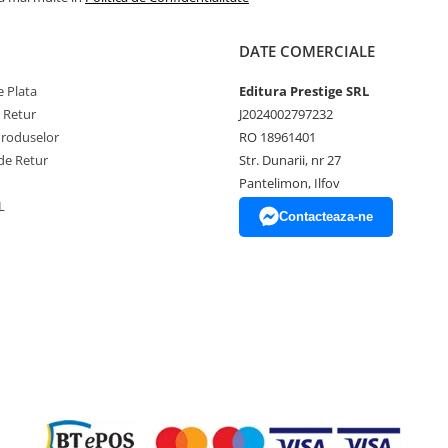
DATE COMERCIALE
 Plata
Editura Prestige SRL
e Retur
J2024002797232
Produselor
RO 18961401
de Retur
Str. Dunarii, nr 27
Pantelimon, Ilfov
L
Contacteaza-ne