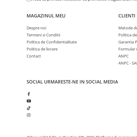
COLOREAZA CU PRIETENII
De colorat
MAGAZINUL MEU
CLIENTI
Pot desena minunat
Sa coloram cu Nicol
Despre noi
Metode de
Termeni si Conditii
Politica d
Carti educative
Politica de Confidentialitate
Garantia 
Codul copiilor de succes
Politica de livrare
Formular 
Copii 0-7 ani
Contact
ANPC
ANPC - SA
Clubul Premiantilor
Super pitici 2-5 ani
Culegeri Auxiliare
SOCIAL
URMARESTE-NE IN SOCIAL MEDIA
Dezvoltare personala
Dictionare
Enciclopedii
Kids Book Club
Legende istorice
Literatura Scolara