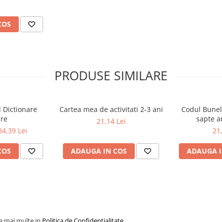
COS
PRODUSE SIMILARE
l Dictionare
Cartea mea de activitati 2-3 ani
Codul Bunel
are
sapte a
21,14 Lei
84,39 Lei
21
COS
ADAUGA IN COS
ADAUGA I
la mai multe in
Politica de Confidentialitate