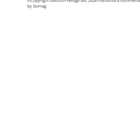
©Copyright Editura Prestige SRL 2026
Platforma E-commerc
by Gomag
Elevi de 10 plus
Lecturi Scolare
Lumea Copilariei
Ma pregatesc pentru scoala
Manuale - Carte Scolara
Clasa a II-a
Clasa a III-a
Clasa a IV-a
Clasa a V-a
Clasa a VI-a
Clasa a VII-a
Clasa a VIII-a
Clasa I
Clasa pregatitoare
Limbi Straine
Povesti