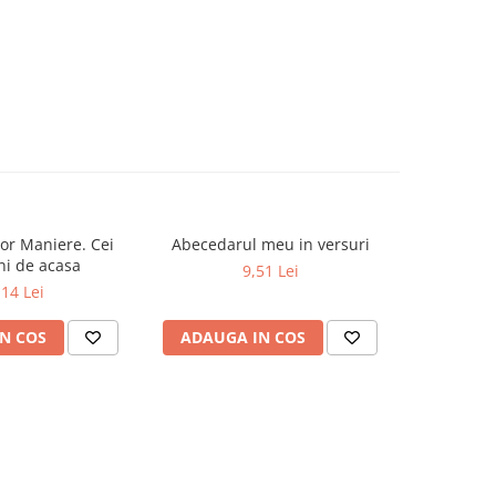
or Maniere. Cei
Abecedarul meu in versuri
Dictionar E
-19%
ni de acasa
9,51 Lei
52,0
,14 Lei
N COS
ADAUGA IN COS
ADAUG