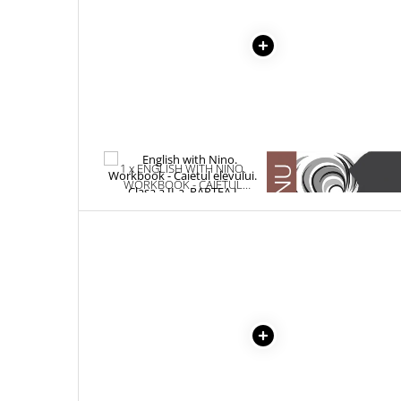
Masaj
MedConnect
Medicina & Farmacie
Medicina Pentru Toti
SealfHealing
Sport
1 x ENGLISH WITH NINO.
1 x ADAM SI EVA
Starea de bine
WORKBOOK - CAIETUL
ELEVULUI. CLASA A II-A.
Terapii Alternative
PARTEA I
AudioBook
Beletristica
Biografii, Memorii, Jurnale
Carti erotice
Carti pentru Adolescenti, Young
Adult
Crime, Thriller, Mistery