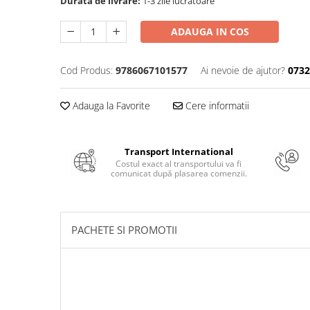
Durata de livrare:
1-3 zile lucratoare
Numerologie
Paranormal
ADAUGA IN COS
Parapsihologie
Cod Produs:
9786067101577
Ai nevoie de ajutor?
0732
Ramtha
Audiobook
Adauga la Favorite
Cere informatii
ReConnect
Religie
Transport International
Crestinism
Costul exact al transportului va fi
ScienceConnection
comunicat după plasarea comenzii.
SelfConnect
SelfHealing
PACHETE SI PROMOTII
Vindecare Spirituala
Sanatate
Diete
Gastronomik