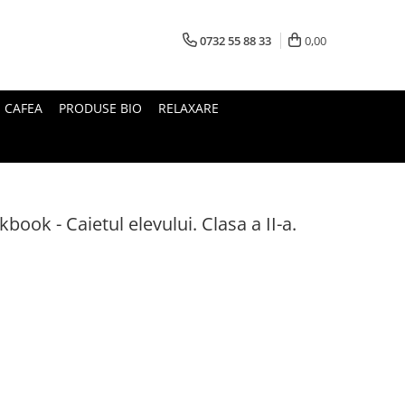
0732 55 88 33
0,00
I CAFEA
PRODUSE BIO
RELAXARE
book - Caietul elevului. Clasa a II-a.