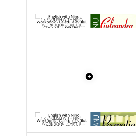
Literatura Romana
Literatura Universala
1 x ENGLISH WITH NINO.
1 x CIULEANDRA
Poezie
WORKBOOK - CAIETUL
ELEVULUI. CLASA A II-A.
Romane de dragoste, Carti
PARTEA I
romantice
Senzatii/Dragoste
Senzatii/Erotic
Senzatii/Suspans
Senzatii/Thriller
SF & Fantasy
Teatru
Teens Book Club
Umor
1 x ENGLISH WITH NINO.
1 x RECREATIA MARE
Birotica & Papetarie
WORKBOOK - CAIETUL
ELEVULUI. CLASA A II-A.
Adezivi si benzi adezive
PARTEA I