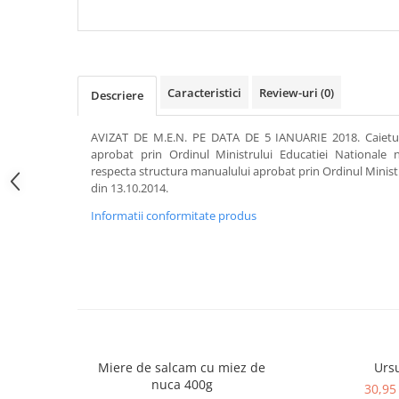
Articole Birotica
Accesorii Arhivare
Calculator
Hartie si Accesorii
Caracteristici
Review-uri
(0)
Descriere
Instrumente de scris
Organizare si Arhivare
AVIZAT DE M.E.N. PE DATA DE 5 IANUARIE 2018. Caietul
Seturi birotica
aprobat prin Ordinul Ministrului Educatiei Nationale n
respecta structura manualului aprobat prin Ordinul Ministr
Articole scolare
din 13.10.2014.
Arta
Informatii conformitate produs
Caiete si Carnetele scolare
Coperti, Mape, Etichete
Ghiozdane si Penare scolare
Instrumente de scris
Instrumente si Truse Geometrie
Seturi scolare
Calculator
Miere de salcam cu miez de
Urs
nuca 400g
30,95 
Consumabile & Accesorii