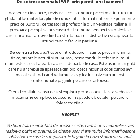
De ce trece semnalul Wi Fi prin peretii unei camere?
Elevi de 10 plus
Incapere cu incapere, Devis Bellucci ii conduce pe cei mici intr-un tur
Lecturi Scolare
ghidat al locuintei lor, plin de curiozitati, informatii utile si experimente
Lumea Copilariei
practice. Autorul, cercetator si profesor la o universitate italiana, ii
provoaca pe copii sa priveasca dintr-o noua perspectiva obiectele
Ma pregatesc pentru scoala
care-i inconjoara, dovedind ca stiinta poate fi distractiva si captivanta,
atunci cand o faci din pasiune.
Manuale - Carte Scolara
De ce nu ia foc apa?
este o introducere in stiinte precum chimia,
Clasa a II-a
fizica, stiintele naturii si nu numai, permitandu-le celor mici sa isi
Clasa a III-a
manifeste curiozitatea, fara a se indeparta de casa. Este asadar un ghid
care nu ar trebui sa lipseasca din biblioteca niciunui copil curios â€“
Clasa a IV-a
mai ales atunci cand volumul le explica inclusiv cum au fost
Clasa a V-a
confectionate paginile pe care le rasfoiesc.
Clasa a VI-a
Ofera-i copilului sansa de a-si explora propria locuinta si a vedea ce
Clasa a VII-a
mecanisme complexe se ascund in spatele obiectelor pe care le
Clasa a VIII-a
foloseste zilnic.
Clasa I
Recenzii
Clasa pregatitoare
â€śSunt foarte incantata de aceasta carte. I-am luat-o nepotelei si am
Limbi Straine
rasfoit-o putin impreuna. Se citeste usor si are multe informatii despre
Povesti
obiectele pe care le cumparam, le bagam in priza si apoi nu ne mai