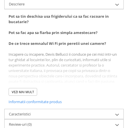
Descriere
Pot sa tin deschisa usa frigiderului ca sa fac racoare in
bucatarie?
Pot sa fac apa sa fiarba prin simpla amestecare?
De ce trece semnalul Wi Fi prin peretii unei camere?
Incapere cu incapere, Devis Bellucci ii conduce pe cei mici intr-un
tur ghidat al locuintei lor, plin de curiozitati, informatii utile si
experimente practice. Autorul, cercetator si profesor la o
universitate italiana, ii provoaca pe copii sa priveasca dintr-o
noua perspectiva obiectele care-i inconjoara, dovedind ca stiinta
poate fi distractiva si captivanta, atunci cand o faci din pasiune.
De ce nu ia foc apa?
VEZI MAI MULT
este o introducere in stiinte precum chimia,
fizica, stiintele naturii si nu numai, permitandu-le celor mici sa isi
Informatii conformitate produs
manifeste curiozitatea, fara a se indeparta de casa. Este asadar un
ghid care nu ar trebui sa lipseasca din biblioteca niciunui copil
curios â€“ mai ales atunci cand volumul le explica inclusiv cum au
Caracteristici
fost confectionate paginile pe care le rasfoiesc.
Review-uri
(0)