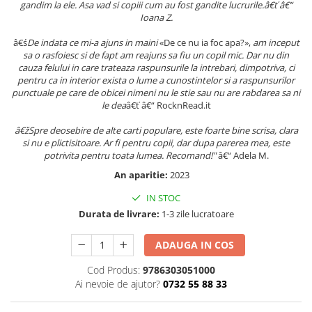
gandim la ele. Asa vad si copiii cum au fost gandite lucrurile.â€ť â€“
Povesti ilustrate
Ioana Z.
Povesti - Basme - Legende
â€ś
De indata ce mi-a ajuns in maini
«De ce nu ia foc apa?»,
am inceput
Realitatea Augmentata
sa o rasfoiesc si de fapt am reajuns sa fiu un copil mic. Dar nu din
cauza felului in care trateaza raspunsurile la intrebari, dimpotriva, ci
Religie pentru copii
pentru ca in interior exista o lume a cunostintelor si a raspunsurilor
ScienceConnection
punctuale pe care de obicei nimeni nu le stie sau nu are rabdarea sa ni
le dea
â€ť â€“ RocknRead.it
TP ROLL
â€žSpre deosebire de alte carti populare, este foarte bine scrisa, clara
si nu e plictisitoare. Ar fi pentru copii, dar dupa parerea mea, este
potrivita pentru toata lumea. Recomand!"
â€“ Adela M.
An aparitie:
2023
IN STOC
Durata de livrare:
1-3 zile lucratoare
ADAUGA IN COS
Cod Produs:
9786303051000
Ai nevoie de ajutor?
0732 55 88 33