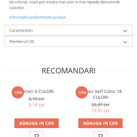
de colorat, copii pot invata mai usor si mai repede denumirile
culorilor.
Elevi de 10 plus
Lecturi Scolare
Informatii conformitate produs
Lumea Copilariei
Caracteristici
Ma pregatesc pentru scoala
Review-uri
(0)
Manuale - Carte Scolara
Clasa a II-a
Clasa a III-a
RECOMANDARI
Clasa a IV-a
Clasa a V-a
Clasa a VI-a
Carioci 6 CULORI
Carioci Varf Conic 18
-15%
-15%
Clasa a VII-a
CULORI
6,10 Lei
Clasa a VIII-a
22,37 Lei
5,19 Lei
Clasa I
19,01 Lei
Clasa pregatitoare
ADAUGA IN COS
ADAUGA IN COS
Limbi Straine
Povesti