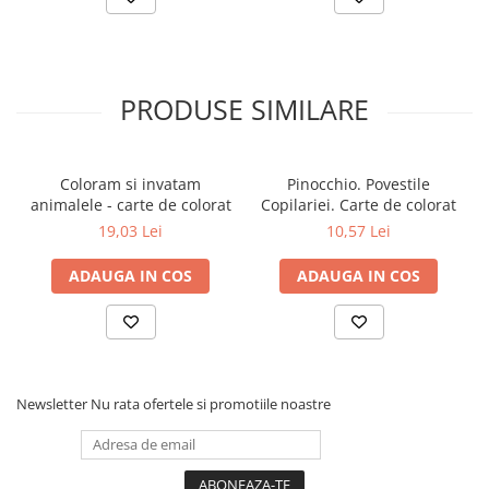
Povesti ilustrate
Povesti - Basme - Legende
Realitatea Augmentata
PRODUSE SIMILARE
Religie pentru copii
ScienceConnection
TP ROLL
Coloram si invatam
Pinocchio. Povestile
animalele - carte de colorat
Copilariei. Carte de colorat
Ceai si Cafea
19,03 Lei
10,57 Lei
Cafea
ADAUGA IN COS
ADAUGA IN COS
Cafea terapeutica
Ceai
Dezvoltare Personala
BUSINESS
Newsletter
Nu rata ofertele si promotiile noastre
Carti de joc
Dezvoltare Personala Adulti
Dezvoltare Profesionala