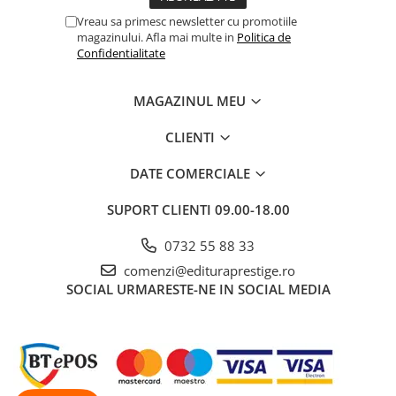
Dezvoltarea Afacerilor
Vreau sa primesc newsletter cu promotiile
magazinului. Afla mai multe in
Politica de
Parenting & Familie
Confidentialitate
Psihologie, Psihanaliza
PSYCONNECT
MAGAZINUL MEU
Sexualitate
CLIENTI
Istorie
DATE COMERCIALE
Istorie & Filosofie
Istorii Secrete
SUPORT CLIENTI
09.00-18.00
Mituri si Legende
0732 55 88 33
Tot Adevarul
comenzi@edituraprestige.ro
Jocuri
SOCIAL
URMARESTE-NE IN SOCIAL MEDIA
Casute de papusi si mobilier
Creativitate
Educative
BrainBox