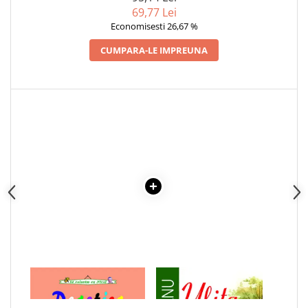
Articole Birotica
69,77 Lei
Economisesti 26,67 %
Accesorii Arhivare
Calculator
CUMPARA-LE IMPREUNA
Hartie si Accesorii
Instrumente de scris
Organizare si Arhivare
Seturi birotica
Articole scolare
Arta
Caiete si Carnetele scolare
Coperti, Mape, Etichete
Ghiozdane si Penare scolare
Instrumente de scris
Instrumente si Truse Geometrie
Seturi scolare
1 x DEGETICA - CARTE DE
1 x ULITA COPILARIEI
Calculator
COLORAT
Consumabile & Accesorii