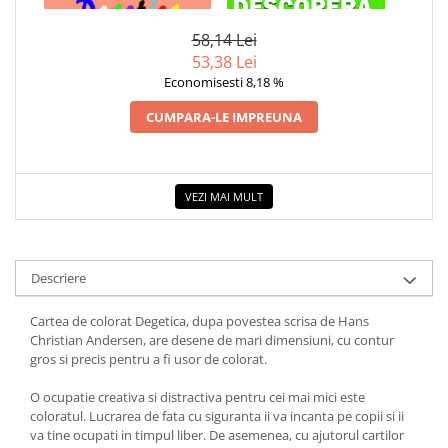
COLORAT
IN 4D
COLOREAZA CU PRIETENII
De colorat
58,14 Lei
53,38 Lei
Pot desena minunat
Economisesti 8,18 %
Sa coloram cu Nicol
Carti educative
CUMPARA-LE IMPREUNA
Codul copiilor de succes
Copii 0-7 ani
VEZI MAI MULT
Clubul Premiantilor
Super pitici 2-5 ani
Culegeri Auxiliare
Descriere
Dezvoltare personala
Cartea de colorat Degetica, dupa povestea scrisa de Hans
Dictionare
Christian Andersen, are desene de mari dimensiuni, cu contur
Enciclopedii
gros si precis pentru a fi usor de colorat.
Kids Book Club
O ocupatie creativa si distractiva pentru cei mai mici este
Legende istorice
coloratul. Lucrarea de fata cu siguranta ii va incanta pe copii si ii
va tine ocupati in timpul liber. De asemenea, cu ajutorul cartilor
Literatura Scolara