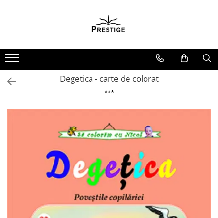
Toate Produsele
Noutati
Promotii
Pachete Speciale Carti
Degetica - carte de colorat
Spiritualitate - Ezoterism
***
AngelConnection
Arte Divinatorii
Astrologie
Chiromantie
Dezvoltare Spirituala
KidConnection
Minte Corp
New Illuminati Files