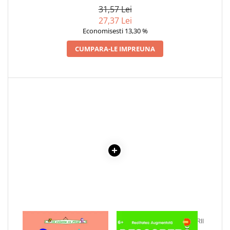
31,57 Lei
Cadouri
27,37 Lei
Carti in dar
Economisesti 13,30 %
Carti pentru copii
CUMPARA-LE IMPREUNA
Beletristica
Literatura Romana
Literatura Universala
Poezie
SF & Fantasy
Carte Prescolara, Joc
Carti cartonate
Descopera lumea
Descopera si invata
Din ograda
Povesti pe roti
Primele notiuni
Carti de colorat
1 x DEGETICA - CARTE DE
1 x DESCOPERA DINOZAURII