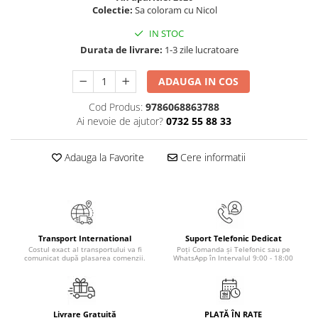
Masaj
Colectie:
Sa coloram cu Nicol
MedConnect
IN STOC
Durata de livrare:
1-3 zile lucratoare
Medicina & Farmacie
Medicina Pentru Toti
ADAUGA IN COS
SealfHealing
Cod Produs:
9786068863788
Sport
Ai nevoie de ajutor?
0732 55 88 33
Starea de bine
Adauga la Favorite
Cere informatii
Terapii Alternative
AudioBook
Beletristica
Biografii, Memorii, Jurnale
Transport International
Suport Telefonic Dedicat
Carti erotice
Costul exact al transportului va fi
Poți Comanda și Telefonic sau pe
comunicat după plasarea comenzii.
WhatsApp în Intervalul 9:00 - 18:00
Carti pentru Adolescenti, Young
Adult
Crime, Thriller, Mistery
Livrare Gratuită
PLATĂ ÎN RATE