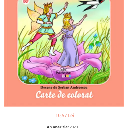
Numerologie
Paranormal
Parapsihologie
Ramtha
Audiobook
ReConnect
Religie
Crestinism
ScienceConnection
SelfConnect
SelfHealing
Vindecare Spirituala
Sanatate
Diete
10,57 Lei
Gastronomik
An aparitie:
2020