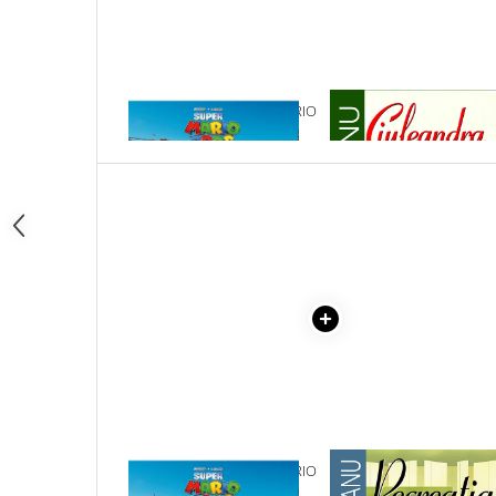
Articole Birotica
Accesorii Arhivare
Calculator
Hartie si Accesorii
1 x DISTREAZA-TE CU MARIO
1 x CIULEANDRA
SI LUIGI
Instrumente de scris
Organizare si Arhivare
Seturi birotica
Articole scolare
Arta
Caiete si Carnetele scolare
Coperti, Mape, Etichete
Ghiozdane si Penare scolare
Instrumente de scris
Instrumente si Truse Geometrie
Seturi scolare
Calculator
1 x DISTREAZA-TE CU MARIO
1 x RECREATIA MARE
Consumabile & Accesorii
SI LUIGI