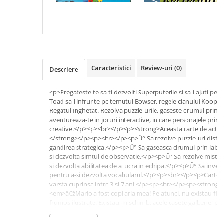
Cadouri
Carti in dar
Carti pentru copii
Beletristica
Literatura Romana
Caracteristici
Review-uri
(0)
Descriere
Literatura Universala
Poezie
<p>Pregateste-te sa-ti dezvolti Superputerile si sa-i ajuti pe
Toad sa-l infrunte pe temutul Bowser, regele clanului Koopa
SF & Fantasy
Regatul Inghetat. Rezolva puzzle-urile, gaseste drumul prin 
Carte Prescolara, Joc
aventureaza-te in jocuri interactive, in care personajele pr
creative.</p><p><br></p><p><strong>Aceasta carte de activit
Carti cartonate
</strong></p><p><br></p><p>Ű° Sa rezolve puzzle-uri distr
Descopera lumea
gandirea strategica.</p><p>Ű° Sa gaseasca drumul prin labi
si dezvolta simtul de observatie.</p><p>Ű° Sa rezolve miste
Descopera si invata
si dezvolta abilitatea de a lucra in echipa.</p><p>Ű° Sa inve
Din ograda
pentru a-si dezvolta vocabularul.</p><p><br></p><p>Carte
Povesti pe roti
varsta cuprinsa intre 3 si 7 ani.</p><p><br></p><p><stro
<em>â€žMario a fost copilaria mea! Pe atunci, nu existau fi
Primele notiuni
frumos ilustrate. Existau, in schimb, acele casete galbene, p
Carti de colorat
conecta la un televizor mic si vechi. Tata mi-a adus prima