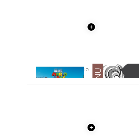
Literatura Romana
Literatura Universala
Poezie
Romane de dragoste, Carti
romantice
Senzatii/Dragoste
Senzatii/Erotic
Senzatii/Suspans
1 x DISTREAZA-TE CU MARIO
1 x ADAM SI EVA
SI LUIGI
Senzatii/Thriller
SF & Fantasy
Teatru
Teens Book Club
Umor
Birotica & Papetarie
Adezivi si benzi adezive