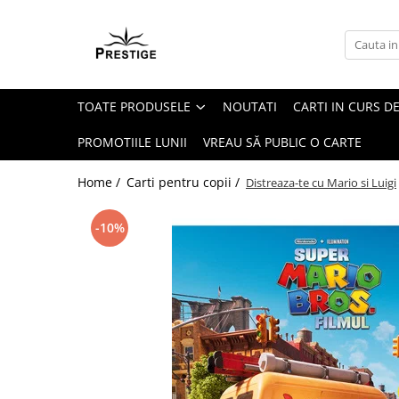
Toate Produsele
Noutati
TOATE PRODUSELE
NOUTATI
CARTI IN CURS DE
Promotii
Pachete Speciale Carti
PROMOTIILE LUNII
VREAU SĂ PUBLIC O CARTE
Spiritualitate - Ezoterism
Home /
Carti pentru copii /
Distreaza-te cu Mario si Luigi
AngelConnection
Arte Divinatorii
-10%
Astrologie
Chiromantie
Dezvoltare Spirituala
KidConnection
Minte Corp
New Illuminati Files