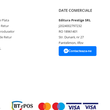
DATE COMERCIALE
 Plata
Editura Prestige SRL
e Retur
J2024002797232
Produselor
RO 18961401
de Retur
Str. Dunarii, nr 27
Pantelimon, Ilfov
L
Contacteaza-ne
e