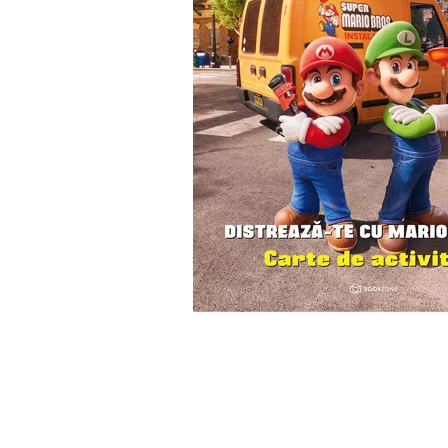
Numerologie
Paranormal
Parapsihologie
Ramtha
Audiobook
ReConnect
Religie
Crestinism
ScienceConnection
SelfConnect
SelfHealing
Vindecare Spirituala
Sanatate
Diete
Gastronomik