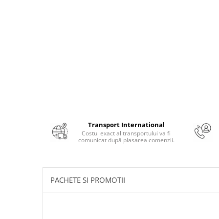
Masaj
MedConnect
Medicina & Farmacie
Medicina Pentru Toti
SealfHealing
Sport
Starea de bine
Terapii Alternative
Transport International
AudioBook
Costul exact al transportului va fi
Beletristica
comunicat după plasarea comenzii.
Biografii, Memorii, Jurnale
Carti erotice
PACHETE SI PROMOTII
Carti pentru Adolescenti, Young
Adult
Crime, Thriller, Mistery