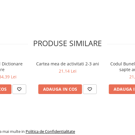
 meu sa creasca cu Mario. Dar
te carti sunt cea mai buna optiune
>â€“ Camy</p><p><br></p><p>
ntru mine, pentru ca uneori si
p><p><br></p><p><em>â€žInainte
utorul ei a invatat sa citeasca
mi-a spus ca vrea sa invete sa fie
PRODUSE SIMILARE
rieteni.â€ť â€“ Geo</em></p>
l Dictionare
Cartea mea de activitati 2-3 ani
Codul Bunel
are
sapte a
21,14 Lei
84,39 Lei
21
COS
ADAUGA IN COS
ADAUGA I
la mai multe in
Politica de Confidentialitate