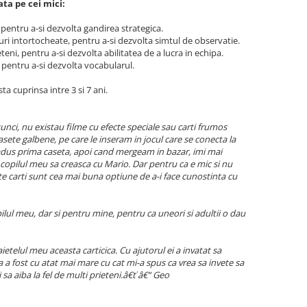
ata pe cei mici:
, pentru a-si dezvolta gandirea strategica.
uri intortocheate, pentru a-si dezvolta simtul de observatie.
teni, pentru a-si dezvolta abilitatea de a lucra in echipa.
, pentru a-si dezvolta vocabularul.
ta cuprinsa intre 3 si 7 ani.
unci, nu existau filme cu efecte speciale sau carti frumos
casete galbene, pe care le inseram in jocul care se conecta la
a adus prima caseta, apoi cand mergeam in bazar, imi mai
i copilul meu sa creasca cu Mario. Dar pentru ca e mic si nu
este carti sunt cea mai buna optiune de a-i face cunostinta cu
ul meu, dar si pentru mine, pentru ca uneori si adultii o dau
ietelul meu aceasta carticica. Cu ajutorul ei a invatat sa
za a fost cu atat mai mare cu cat mi-a spus ca vrea sa invete sa
i sa aiba la fel de multi prieteni.â€ť â€“ Geo