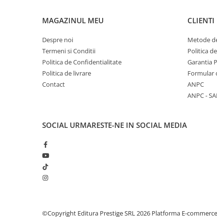
Elevi de 10 plus
MAGAZINUL MEU
CLIENTI
Lecturi Scolare
Despre noi
Metode de
Lumea Copilariei
Termeni si Conditii
Politica d
Ma pregatesc pentru scoala
Politica de Confidentialitate
Garantia 
Manuale - Carte Scolara
Politica de livrare
Formular 
Contact
ANPC
Clasa a II-a
ANPC - SA
Clasa a III-a
Clasa a IV-a
Clasa a V-a
SOCIAL
URMARESTE-NE IN SOCIAL MEDIA
Clasa a VI-a
Clasa a VII-a
Clasa a VIII-a
Clasa I
Clasa pregatitoare
Limbi Straine
Povesti
©Copyright Editura Prestige SRL 2026
Platforma E-commerc