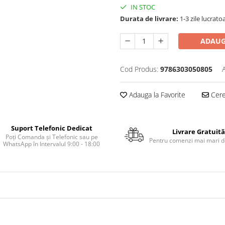
IN STOC
Durata de livrare:
1-3 zile lucrato
ADAUG
Cod Produs:
9786303050805
Adauga la Favorite
Cere 
Suport Telefonic Dedicat
Livrare Gratuită
Poți Comanda și Telefonic sau pe
Pentru comenzi mai mari de
WhatsApp în Intervalul 9:00 - 18:00