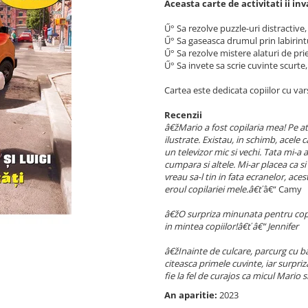
Aceasta carte de activitati ii inv
Ű° Sa rezolve puzzle-uri distractive
Ű° Sa gaseasca drumul prin labirint
Ű° Sa rezolve mistere alaturi de prie
Ű° Sa invete sa scrie cuvinte scurte
Cartea este dedicata copiilor cu vars
Recenzii
â€žMario a fost copilaria mea! Pe at
ilustrate. Existau, in schimb, acele 
un televizor mic si vechi. Tata mi-
cumpara si altele. Mi-ar placea ca s
vreau sa-l tin in fata ecranelor, ac
eroul copilariei mele.â€ť
â€“ Camy
â€žO surpriza minunata pentru copil
in mintea copiilor!â€ť â€“ Jennifer
â€žInainte de culcare, parcurg cu ba
citeasca primele cuvinte, iar surpri
fie la fel de curajos ca micul Mario s
An aparitie:
2023