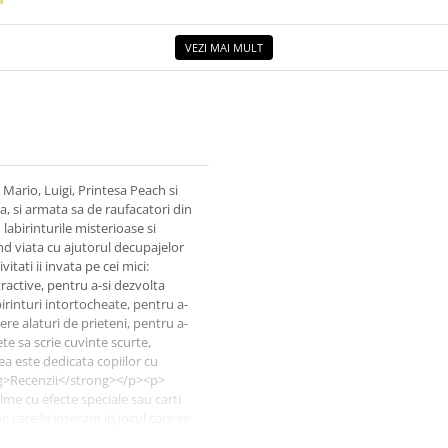
VEZI MAI MULT
 Mario, Luigi, Printesa Peach si
, si armata sa de raufacatori din
labirinturile misterioase si
ind viata cu ajutorul decupajelor
ati ii invata pe cei mici:
active, pentru a-si dezvolta
rinturi intortocheate, pentru a-
re alaturi de prieteni, pentru a-
te sa scrie cuvinte scurte,
a este dedicata copiilor cu
ng>Recenzii</strong></p><p>
lme cu efecte speciale sau carti
e care le inseram in jocul care se
 caseta, apoi cand mergeam in