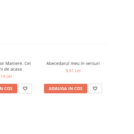
or Maniere. Cei
Abecedarul meu in versuri
Dictionar E
-19%
ni de acasa
9,51 Lei
52,0
,14 Lei
N COS
ADAUGA IN COS
ADAUG