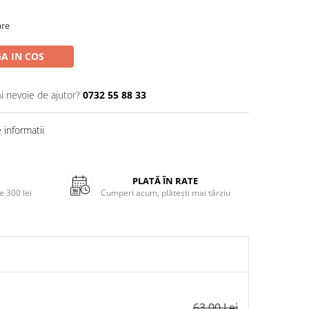
are
A IN COS
Ai nevoie de ajutor?
0732 55 88 33
informatii
PLATĂ ÎN RATE
 300 lei
Cumperi acum, plătești mai târziu
63,00 Lei