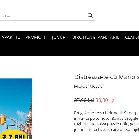
 APARITIE
PROMOTII
JOCURI
BIROTICA & PAPETARIE
CEAI S
Distreaza-te cu Mario s
Michael Moccio
37,00 Lei
33,30 Lei
Pregateste-te sa-ti dezvolti Superput
infrunte pe temutul Bowser, regele 
Inghetat. Rezolva puzzle-urile, gase
jocuri interactive, in care personaje