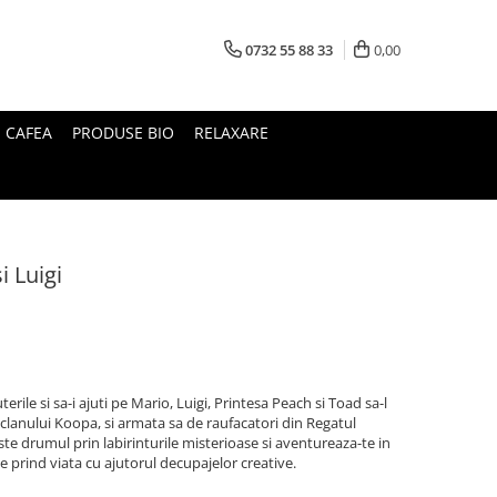
0732 55 88 33
0,00
I CAFEA
PRODUSE BIO
RELAXARE
i Luigi
erile si sa-i ajuti pe Mario, Luigi, Printesa Peach si Toad sa-l
clanului Koopa, si armata sa de raufacatori din Regatul
ste drumul prin labirinturile misterioase si aventureaza-te in
le prind viata cu ajutorul decupajelor creative.