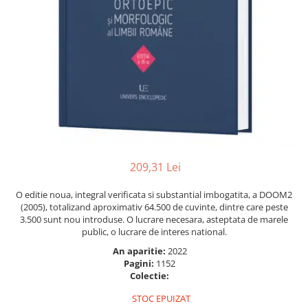
Instrumente de scris
Puzzle-uri
COLOREAZA CU PRIETENII
Audiobook
Instrumente si Truse Geometrie
Senzatii/Thriller
De colorat
Puzzle
ReConnect
Seturi scolare
Pot desena minunat
SF & Fantasy
Puzzle 3D Lemn
Religie
Calculator
Sa coloram cu Nicol
Teatru
Crestinism
Consumabile & Accesorii
Carti educative
Teens Book Club
ScienceConnection
Codul copiilor de succes
Umor
SelfConnect
Copii 0-7 ani
SelfHealing
Clubul Premiantilor
Vindecare Spirituala
Super pitici 2-5 ani
209,31 Lei
Culegeri Auxiliare
O editie noua, integral verificata si substantial imbogatita, a DOOM2
Dezvoltare personala
(2005), totalizand aproximativ 64.500 de cuvinte, dintre care peste
Dictionare
3.500 sunt nou introduse. O lucrare necesara, asteptata de marele
public, o lucrare de interes national.
Enciclopedii
An aparitie:
2022
Kids Book Club
Pagini:
1152
Colectie:
Legende istorice
STOC EPUIZAT
Literatura Scolara