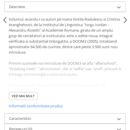
Povesti ilustrate
Descriere
Povesti - Basme - Legende
Volumul, avandu-i ca autori pe Ioana Vintila-Radulescu si Cristina
Realitatea Augmentata
Aranghelovici, de la Institutul de Lingvistica "Iorgu Iordan -
Religie pentru copii
Alexandru Rosetti" al Academiei Romane, girata de un amplu
grup de cercetatori ai institutului, este o editie noua, integral
ScienceConnection
verificata si substantial imbogatita, a DOOM2 (2005), totalizand
aproximativ 64.500 de cuvinte, dintre care peste 3.500 sunt nou
TP ROLL
introduse.
Printre cuvintele noi introduse de DOOM3 se afla "afterschool",
"breaking news", "all-inclusive", dar si "selfie" sau "prof", precum si
intreaga terminologie a coronavirusului.
Schimbarile oficializate de noul DOOM mai presupun, de
exemplu, si acceptarea ca forma corecta a scrierii "inseala", nu
doar "insala", cum era pana acum.
VEZI MAI MULT
Informatii conformitate produs
Caracteristici
Review-uri
(0)