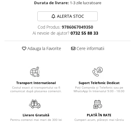
Durata de livrare:
1-3 zile lucratoare
Elevi de 10 plus
Lecturi Scolare
ALERTA STOC
Lumea Copilariei
Cod Produs:
9786067049350
Ma pregatesc pentru scoala
Ai nevoie de ajutor?
0732 55 88 33
Manuale - Carte Scolara
Adauga la Favorite
Cere informatii
Clasa a II-a
Clasa a III-a
Clasa a IV-a
Clasa a V-a
Clasa a VI-a
Transport International
Suport Telefonic Dedicat
Costul exact al transportului va fi
Poți Comanda și Telefonic sau pe
Clasa a VII-a
comunicat după plasarea comenzii.
WhatsApp în Intervalul 9:00 - 18:00
Clasa a VIII-a
Clasa I
Clasa pregatitoare
Livrare Gratuită
PLATĂ ÎN RATE
Pentru comenzi mai mari de 300 lei
Cumperi acum, plătești mai târziu
Limbi Straine
Povesti