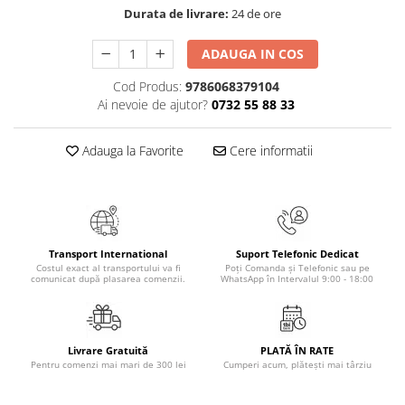
Masaj
Durata de livrare:
24 de ore
MedConnect
ADAUGA IN COS
Medicina & Farmacie
Cod Produs:
9786068379104
Medicina Pentru Toti
Ai nevoie de ajutor?
0732 55 88 33
SealfHealing
Adauga la Favorite
Cere informatii
Sport
Starea de bine
Terapii Alternative
AudioBook
Transport International
Suport Telefonic Dedicat
Beletristica
Costul exact al transportului va fi
Poți Comanda și Telefonic sau pe
comunicat după plasarea comenzii.
WhatsApp în Intervalul 9:00 - 18:00
Biografii, Memorii, Jurnale
Carti erotice
Carti pentru Adolescenti, Young
Livrare Gratuită
PLATĂ ÎN RATE
Adult
Pentru comenzi mai mari de 300 lei
Cumperi acum, plătești mai târziu
Crime, Thriller, Mistery