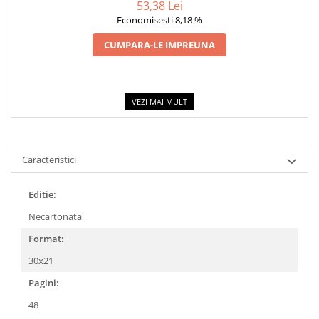
53,38 Lei
COLOREAZA CU PRIETENII
Economisesti 8,18 %
De colorat
CUMPARA-LE IMPREUNA
Pot desena minunat
Sa coloram cu Nicol
Carti educative
VEZI MAI MULT
Codul copiilor de succes
Copii 0-7 ani
Clubul Premiantilor
Caracteristici
Super pitici 2-5 ani
Culegeri Auxiliare
Editie:
Dezvoltare personala
Necartonata
Dictionare
Format:
Enciclopedii
30x21
Kids Book Club
Pagini:
Legende istorice
48
Literatura Scolara