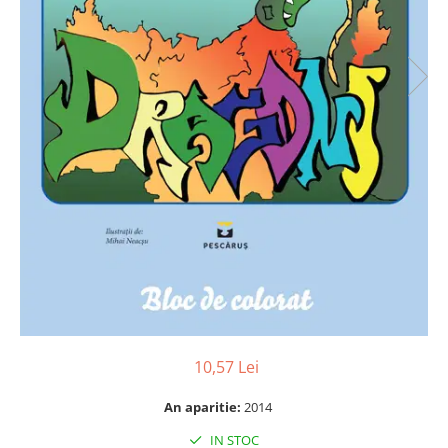
Numerologie
Paranormal
Parapsihologie
Ramtha
Audiobook
ReConnect
Religie
Crestinism
ScienceConnection
SelfConnect
SelfHealing
Vindecare Spirituala
10,57 Lei
Sanatate
Diete
An aparitie:
2014
Gastronomik
IN STOC