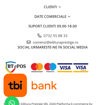
Dezvoltarea Afacerilor
CLIENTI
Parenting & Familie
DATE COMERCIALE
Psihologie, Psihanaliza
SUPORT CLIENTI
09.00-18.00
PSYCONNECT
Sexualitate
0732 55 88 33
Istorie
comenzi@edituraprestige.ro
SOCIAL
URMARESTE-NE IN SOCIAL MEDIA
Istorie & Filosofie
Istorii Secrete
Mituri si Legende
Tot Adevarul
Jocuri
Casute de papusi si mobilier
Creativitate
Educative
©Copyright Editura Prestige SRL 2026
Platforma E-commerce by
BrainBox