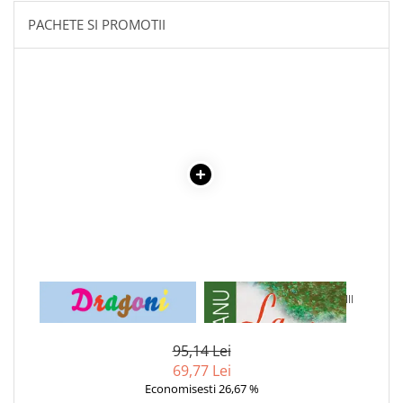
Literatura Romana
PACHETE SI PROMOTII
Literatura Universala
Poezie
Romane de dragoste, Carti
romantice
Senzatii/Dragoste
Senzatii/Erotic
Senzatii/Suspans
Senzatii/Thriller
SF & Fantasy
Teatru
1 x DRAGONI - CARTE DE
1 x LA MEDELENI - VOL. I-III
Teens Book Club
COLORAT
Umor
95,14 Lei
Birotica & Papetarie
69,77 Lei
Adezivi si benzi adezive
Economisesti 26,67 %