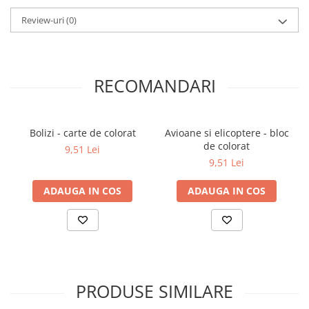
Review-uri
(0)
Elevi de 10 plus
Lecturi Scolare
Lumea Copilariei
Ma pregatesc pentru scoala
RECOMANDARI
Manuale - Carte Scolara
Clasa a II-a
Bolizi - carte de colorat
Avioane si elicoptere - bloc
Clasa a III-a
de colorat
9,51 Lei
Clasa a IV-a
9,51 Lei
Clasa a V-a
ADAUGA IN COS
ADAUGA IN COS
Clasa a VI-a
Clasa a VII-a
Clasa a VIII-a
Clasa I
Clasa pregatitoare
Limbi Straine
PRODUSE SIMILARE
Povesti