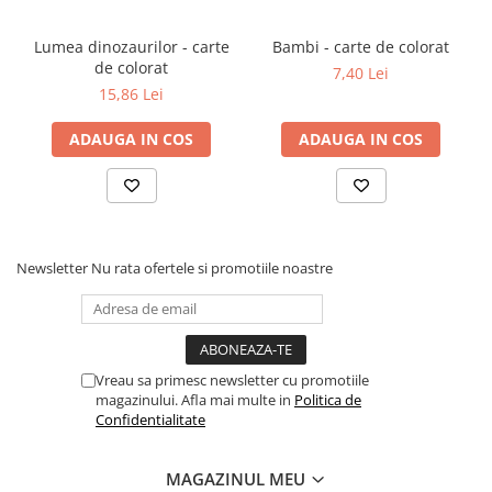
Povesti ilustrate
Lumea dinozaurilor - carte
Bambi - carte de colorat
Povesti - Basme - Legende
de colorat
7,40 Lei
Realitatea Augmentata
15,86 Lei
Religie pentru copii
ADAUGA IN COS
ADAUGA IN COS
ScienceConnection
TP ROLL
Ceai si Cafea
Cafea
Newsletter
Nu rata ofertele si promotiile noastre
Cafea terapeutica
Ceai
Dezvoltare Personala
BUSINESS
Vreau sa primesc newsletter cu promotiile
magazinului. Afla mai multe in
Politica de
Carti de joc
Confidentialitate
Dezvoltare Personala Adulti
MAGAZINUL MEU
Dezvoltare Profesionala