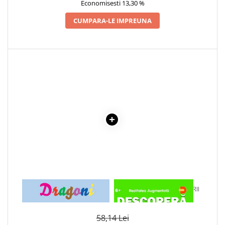
Economisesti 13,30 %
Cadouri
CUMPARA-LE IMPREUNA
Carti in dar
Carti pentru copii
Beletristica
Literatura Romana
Literatura Universala
Poezie
SF & Fantasy
Carte Prescolara, Joc
Carti cartonate
Descopera lumea
Descopera si invata
Din ograda
1 x DRAGONI - CARTE DE
1 x DESCOPERA DINOZAURII
Povesti pe roti
COLORAT
IN 4D
Primele notiuni
Carti de colorat
58,14 Lei