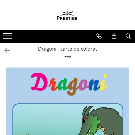
Toate Produsele
Noutati
Promotii
Pachete Speciale Carti
Dragoni - carte de colorat
Spiritualitate - Ezoterism
***
AngelConnection
Arte Divinatorii
Astrologie
Chiromantie
Dezvoltare Spirituala
KidConnection
Minte Corp
New Illuminati Files