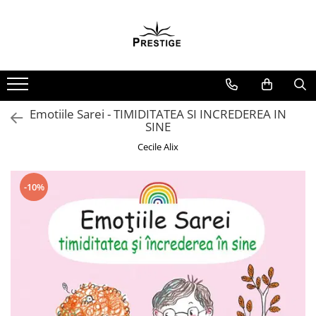
Toate Produsele
Noutati
Promotii
Pachete Speciale Carti
Emotiile Sarei - TIMIDITATEA SI INCREDEREA IN
SINE
Spiritualitate - Ezoterism
Cecile Alix
AngelConnection
Arte Divinatorii
-10%
Astrologie
Chiromantie
Dezvoltare Spirituala
KidConnection
Minte Corp
New Illuminati Files