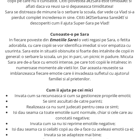
copii pe care nu ii cunoaste. Cititi povestea â€žSara este timidaâ€ť si
Masaj
aflati daca va reusi sa-si depaseasca timiditatea!
Sara se distreaza de minune la o serbare la scoala, dar vede ca Vlad si-a
MedConnect
pierdut complet increderea in sine. Cititi â€žSerbarea Sareiâ€ť si
descoperiti cum il ajuta Super-Sara pe Vlad!
Medicina & Farmacie
Medicina Pentru Toti
Cunoaste-o pe Sara
In fiecare poveste din
Emotiile Sarei
o veti regasi pe Sara, o fetita
SealfHealing
adorabila, cu care copiii se vor identifica imediat si vor empatiza cu
usurinta. Sara este in situatii obisnuite si foarte des intalnite de copii in
Sport
general: o serbare la scoala, un joc in parc, un picnic in padure. Micuta
Starea de bine
Sara are de-a face cu emotii intense, pe care toti copiii le intalnesc in
numeroase momente ale vietii lor. Dar aceasta reuseste sa
Terapii Alternative
imblanzeasca fiecare emotie care ii invadeaza sufletul cu ajutorul
familiei si al prietenilor.
AudioBook
Beletristica
Cum ii ajuta pe cei mici
Invata cum sa recunoasca si cum sa gestioneze propriile emotii;
Biografii, Memorii, Jurnale
Se simt ascultati de catre parinti;
Carti erotice
Realizeaza ca nu sunt judecati pentru ceea ce simt;
Isi dau seama ca toate emotiile sunt normale, chiar si cele care au
Carti pentru Adolescenti, Young
conotatii negative;
Adult
Invata cum sa nu isi reprime emotiile negative;
Isi dau seama ca si ceilalti copii au de-a face cu aceleasi emotii ca ei;
Crime, Thriller, Mistery
Invata sa se adapteze mai bine;