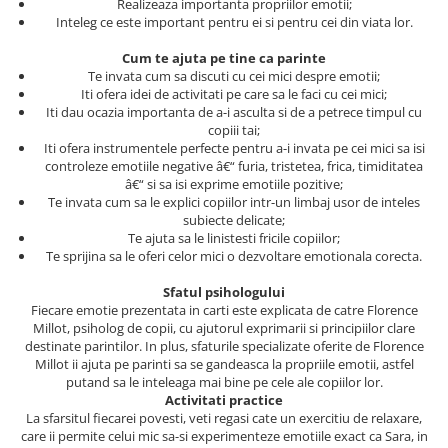
Realizeaza importanta propriilor emotii;
Literatura Romana
Inteleg ce este important pentru ei si pentru cei din viata lor.
Literatura Universala
Cum te ajuta pe tine ca parinte
Poezie
Te invata cum sa discuti cu cei mici despre emotii;
Iti ofera idei de activitati pe care sa le faci cu cei mici;
Romane de dragoste, Carti
Iti dau ocazia importanta de a-i asculta si de a petrece timpul cu
romantice
copiii tai;
Iti ofera instrumentele perfecte pentru a-i invata pe cei mici sa isi
Senzatii/Dragoste
controleze emotiile negative â€“ furia, tristetea, frica, timiditatea
Senzatii/Erotic
â€“ si sa isi exprime emotiile pozitive;
Te invata cum sa le explici copiilor intr-un limbaj usor de inteles
Senzatii/Suspans
subiecte delicate;
Te ajuta sa le linistesti fricile copiilor;
Senzatii/Thriller
Te sprijina sa le oferi celor mici o dezvoltare emotionala corecta.
SF & Fantasy
Sfatul psihologului
Teatru
Fiecare emotie prezentata in carti este explicata de catre Florence
Millot, psiholog de copii, cu ajutorul exprimarii si principiilor clare
Teens Book Club
destinate parintilor. In plus, sfaturile specializate oferite de Florence
Millot ii ajuta pe parinti sa se gandeasca la propriile emotii, astfel
Umor
putand sa le inteleaga mai bine pe cele ale copiilor lor.
Activitati practice
Birotica & Papetarie
La sfarsitul fiecarei povesti, veti regasi cate un exercitiu de relaxare,
Adezivi si benzi adezive
care ii permite celui mic sa-si experimenteze emotiile exact ca Sara, in