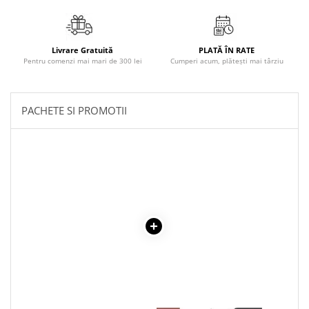
Elevi de 10 plus
Lecturi Scolare
Livrare Gratuită
PLATĂ ÎN RATE
Lumea Copilariei
Pentru comenzi mai mari de 300 lei
Cumperi acum, plătești mai târziu
Ma pregatesc pentru scoala
Manuale - Carte Scolara
PACHETE SI PROMOTII
Clasa a II-a
Clasa a III-a
Clasa a IV-a
Clasa a V-a
Clasa a VI-a
Clasa a VII-a
Clasa a VIII-a
Clasa I
Clasa pregatitoare
Limbi Straine
Povesti