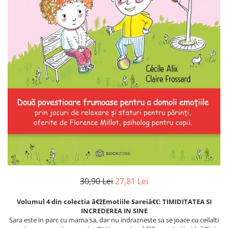
Numerologie
Paranormal
Parapsihologie
Ramtha
Audiobook
ReConnect
Religie
Crestinism
ScienceConnection
SelfConnect
SelfHealing
Vindecare Spirituala
30,90 Lei
27,81 Lei
Sanatate
Volumul 4 din colectia â€žEmotiile Sareiâ€ť: TIMIDITATEA SI
Diete
INCREDEREA IN SINE
Gastronomik
Sara este in parc cu mama sa, dar nu indrazneste sa se joace cu ceilalti