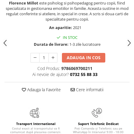
Florence Millot
este psiholog si psihopedagog pentru copii, fiind
COLOREAZA CU PRIETENII
specializata in gestionarea emotiilor in familie. Aceasta sustine in mod
De colorat
regulat conferinte si ateliere, in special in crese. A scris si doua carti de
Pot desena minunat
specialitate pentru copii.
Sa coloram cu Nicol
An aparitie:
2021
Carti educative
IN STOC
Codul copiilor de succes
Durata de livrare:
1-3 zile lucratoare
Copii 0-7 ani
ADAUGA IN COS
Clubul Premiantilor
Cod Produs:
9786069700211
Super pitici 2-5 ani
Ai nevoie de ajutor?
0732 55 88 33
Culegeri Auxiliare
Dezvoltare personala
Adauga la Favorite
Cere informatii
Dictionare
Enciclopedii
Kids Book Club
Transport International
Suport Telefonic Dedicat
Legende istorice
Costul exact al transportului va fi
Poți Comanda și Telefonic sau pe
comunicat după plasarea comenzii.
WhatsApp în Intervalul 9:00 - 18:00
Literatura Scolara