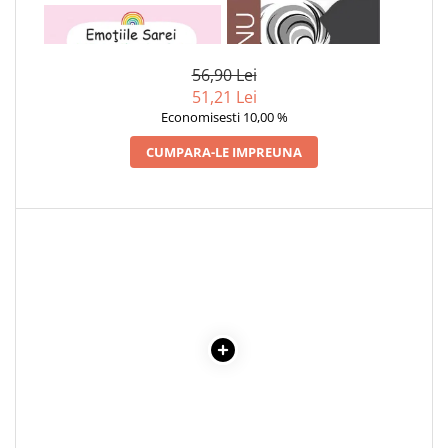
1 x EMOTIILE SAREI -
1 x ADAM SI EVA
Povesti ilustrate
TIMIDITATEA SI INCREDEREA
Povesti - Basme - Legende
IN SINE
56,90 Lei
Realitatea Augmentata
51,21 Lei
Religie pentru copii
Economisesti 10,00 %
ScienceConnection
CUMPARA-LE IMPREUNA
TP ROLL
Ceai si Cafea
Cafea
Cafea terapeutica
Ceai
Dezvoltare Personala
BUSINESS
Carti de joc
Dezvoltare Personala Adulti
Dezvoltare Profesionala