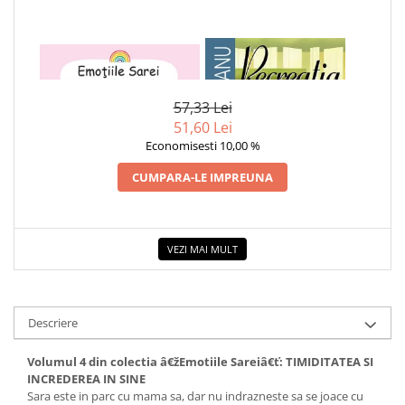
Educative
Jocuri si jucarii educative
1 x EMOTIILE SAREI -
1 x RECREATIA MARE
Figurine
TIMIDITATEA SI INCREDEREA
IN SINE
Jocuri de Societate
57,33 Lei
Jucarii bebelusi
51,60 Lei
Economisesti 10,00 %
Jucarii interactive
CUMPARA-LE IMPREUNA
Lampi de veghe copii
LEGO
Puzzle-uri
VEZI MAI MULT
Puzzle
Puzzle 3D Lemn
Non-fictiune
Descriere
Casa, gradina, bricolaj
Cultura Generala
Volumul 4 din colectia â€žEmotiile Sareiâ€ť: TIMIDITATEA SI
INCREDEREA IN SINE
Hobby Practic
Sara este in parc cu mama sa, dar nu indrazneste sa se joace cu