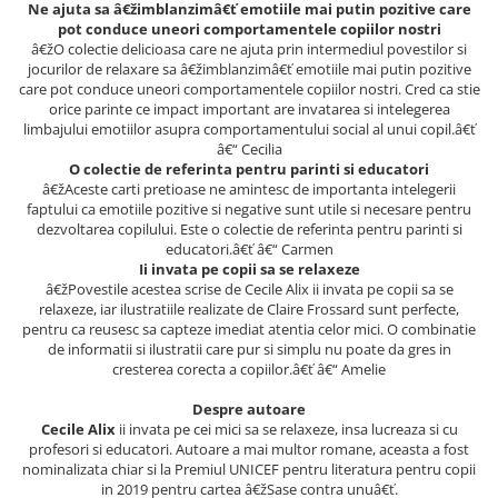
Ne ajuta sa â€žimblanzimâ€ť emotiile mai putin pozitive care
Cadouri
pot conduce uneori comportamentele copiilor nostri
â€žO colectie delicioasa care ne ajuta prin intermediul povestilor si
Carti in dar
jocurilor de relaxare sa â€žimblanzimâ€ť emotiile mai putin pozitive
Carti pentru copii
care pot conduce uneori comportamentele copiilor nostri. Cred ca stie
orice parinte ce impact important are invatarea si intelegerea
Beletristica
limbajului emotiilor asupra comportamentului social al unui copil.â€ť
Literatura Romana
â€“ Cecilia
O colectie de referinta pentru parinti si educatori
Literatura Universala
â€žAceste carti pretioase ne amintesc de importanta intelegerii
Poezie
faptului ca emotiile pozitive si negative sunt utile si necesare pentru
dezvoltarea copilului. Este o colectie de referinta pentru parinti si
SF & Fantasy
educatori.â€ť â€“ Carmen
Carte Prescolara, Joc
Ii invata pe copii sa se relaxeze
â€žPovestile acestea scrise de Cecile Alix ii invata pe copii sa se
Carti cartonate
relaxeze, iar ilustratiile realizate de Claire Frossard sunt perfecte,
pentru ca reusesc sa capteze imediat atentia celor mici. O combinatie
Descopera lumea
de informatii si ilustratii care pur si simplu nu poate da gres in
Descopera si invata
cresterea corecta a copiilor.â€ť â€“ Amelie
Din ograda
Despre autoare
Povesti pe roti
Cecile Alix
ii invata pe cei mici sa se relaxeze, insa lucreaza si cu
Primele notiuni
profesori si educatori. Autoare a mai multor romane, aceasta a fost
nominalizata chiar si la Premiul UNICEF pentru literatura pentru copii
Carti de colorat
in 2019 pentru cartea â€žSase contra unuâ€ť.