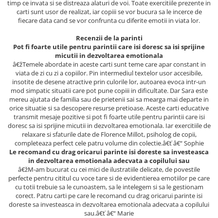
timp ce invata si se distreaza alaturi de voi. Toate exercitiile prezente in
Articole Birotica
carti sunt usor de realizat, iar copiii se vor bucura sa le incerce de
Accesorii Arhivare
fiecare data cand se vor confrunta cu diferite emotii in viata lor.
Calculator
Recenzii de la parinti
Hartie si Accesorii
Pot fi foarte utile pentru parintii care isi doresc sa isi sprijine
micutii in dezvoltarea emotionala
Instrumente de scris
â€žTemele abordate in aceste carti sunt teme care apar constant in
Organizare si Arhivare
viata de zi cu zi a copiilor. Pin intermediul textelor usor accesibile,
insotite de desene atractive prin culorile lor, autoarea evoca intr-un
Seturi birotica
mod simpatic situatii care pot pune copiii in dificultate. Dar Sara este
Articole scolare
mereu ajutata de familia sau de prietenii sai sa mearga mai departe in
orice situatie si sa descopere resurse pretioase. Aceste carti educative
Arta
transmit mesaje pozitive si pot fi foarte utile pentru parintii care isi
Caiete si Carnetele scolare
doresc sa isi sprijine micutii in dezvoltarea emotionala. Iar exercitiile de
relaxare si sfaturile date de Florence Millot, psiholog de copii,
Coperti, Mape, Etichete
completeaza perfect cele patru volume din colectie.â€ť â€“ Sophie
Ghiozdane si Penare scolare
Le recomand cu drag oricarui parinte isi doreste sa investeasca
in dezvoltarea emotionala adecvata a copilului sau
Instrumente de scris
â€žM-am bucurat cu cei mici de ilustratiile delicate, de povestile
Instrumente si Truse Geometrie
perfecte pentru cititul cu voce tare si de evidentierea emotiilor pe care
Seturi scolare
cu totii trebuie sa le cunoastem, sa le intelegem si sa le gestionam
corect. Patru carti pe care le recomand cu drag oricarui parinte isi
Calculator
doreste sa investeasca in dezvoltarea emotionala adecvata a copilului
sau.â€ť â€“ Marie
Consumabile & Accesorii