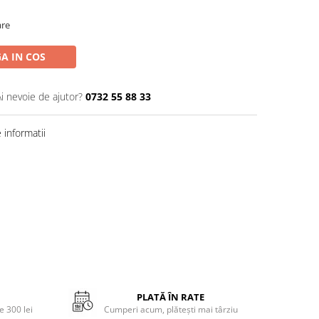
are
A IN COS
Ai nevoie de ajutor?
0732 55 88 33
informatii
PLATĂ ÎN RATE
 300 lei
Cumperi acum, plătești mai târziu