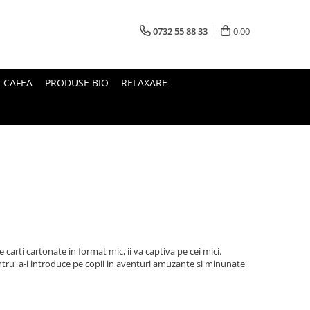
0732 55 88 33
0,00
I CAFEA
PRODUSE BIO
RELAXARE
 carti cartonate in format mic, ii va captiva pe cei mici.
ntru a-i introduce pe copii in aventuri amuzante si minunate