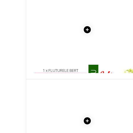
Literatura Romana
Literatura Universala
Poezie
Romane de dragoste, Carti
romantice
Senzatii/Dragoste
Senzatii/Erotic
Senzatii/Suspans
1 x FLUTURELE BERT
1 x ULITA COPILARIEI
Senzatii/Thriller
SF & Fantasy
Teatru
Teens Book Club
Umor
Birotica & Papetarie
Adezivi si benzi adezive