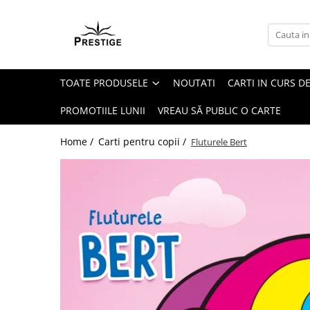
Toate Produsele
Noutati
TOATE PRODUSELE
NOUTATI
CARTI IN CURS DE
Promotii
Pachete Speciale Carti
PROMOTIILE LUNII
VREAU SĂ PUBLIC O CARTE
Spiritualitate - Ezoterism
Home /
Carti pentru copii /
Fluturele Bert
AngelConnection
Arte Divinatorii
Astrologie
Chiromantie
Dezvoltare Spirituala
KidConnection
Minte Corp
New Illuminati Files