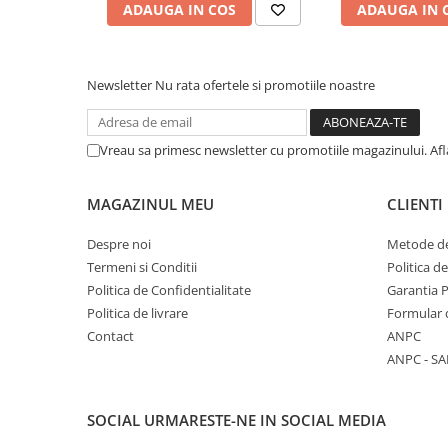
ADAUGA IN COS
ADAUGA IN 
COLOREAZA CU PRIETENII
De colorat
Pot desena minunat
Newsletter
Nu rata ofertele si promotiile noastre
Sa coloram cu Nicol
Carti educative
Codul copiilor de succes
Vreau sa primesc newsletter cu promotiile magazinului. Af
Copii 0-7 ani
MAGAZINUL MEU
CLIENTI
Clubul Premiantilor
Super pitici 2-5 ani
Despre noi
Metode de
Culegeri Auxiliare
Termeni si Conditii
Politica d
Politica de Confidentialitate
Garantia 
Dezvoltare personala
Politica de livrare
Formular 
Dictionare
Contact
ANPC
Enciclopedii
ANPC - SA
Kids Book Club
Legende istorice
SOCIAL
URMARESTE-NE IN SOCIAL MEDIA
Literatura Scolara