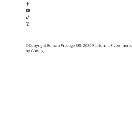
Elevi de 10 plus
Lecturi Scolare
Lumea Copilariei
Ma pregatesc pentru scoala
Manuale - Carte Scolara
©Copyright Editura Prestige SRL 2026
Platforma E-commerc
by Gomag
Clasa a II-a
Clasa a III-a
Clasa a IV-a
Clasa a V-a
Clasa a VI-a
Clasa a VII-a
Clasa a VIII-a
Clasa I
Clasa pregatitoare
Limbi Straine
Povesti