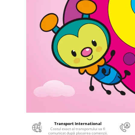
Numerologie
Paranormal
Parapsihologie
Ramtha
Audiobook
ReConnect
Religie
Crestinism
ScienceConnection
SelfConnect
SelfHealing
Vindecare Spirituala
Sanatate
Diete
Transport International
Costul exact al transportului va fi
Gastronomik
comunicat după plasarea comenzii.