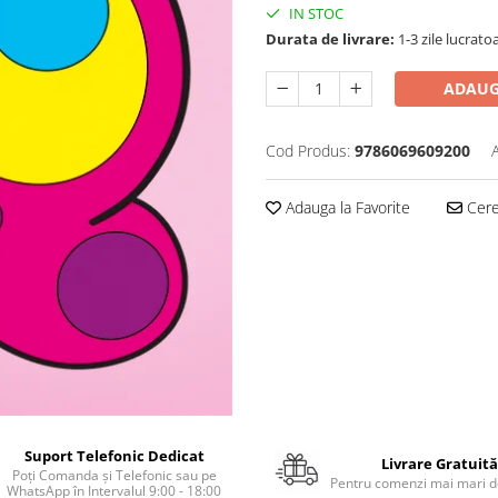
IN STOC
Durata de livrare:
1-3 zile lucrato
ADAUG
Cod Produs:
9786069609200
Adauga la Favorite
Cere 
Suport Telefonic Dedicat
Livrare Gratuită
Poți Comanda și Telefonic sau pe
Pentru comenzi mai mari de
WhatsApp în Intervalul 9:00 - 18:00