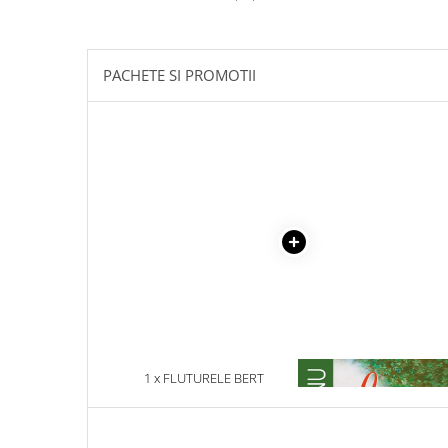
Masaj
MedConnect
PACHETE SI PROMOTII
Medicina & Farmacie
Medicina Pentru Toti
SealfHealing
Sport
Starea de bine
Terapii Alternative
AudioBook
Beletristica
Biografii, Memorii, Jurnale
Carti erotice
Carti pentru Adolescenti, Young
1 x FLUTURELE BERT
1 x LA MEDELENI - VOL. I-
Adult
Crime, Thriller, Mistery