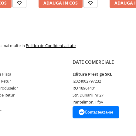
COS
ADAUGA IN COS
ADAUGA I
la mai multe in
Politica de Confidentialitate
DATE COMERCIALE
 Plata
Editura Prestige SRL
e Retur
J2024002797232
Produselor
RO 18961401
de Retur
Str. Dunarii, nr 27
Pantelimon, Ilfov
L
Contacteaza-ne