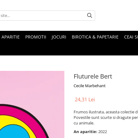
 APARITIE
PROMOTII
JOCURI
BIROTICA & PAPETARIE
CEAI S
Fluturele Bert
Cecile Marbehant
24,31 Lei
Frumos ilustrata, aceasta colectie de
Povestile sunt scurte si dragute pe
cu animale.
An aparitie:
2022