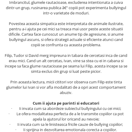
Imbrancitul, glumele rautacioase, excluderea intentionata a cuiva
Masaj
dintr-un grup, rusinarea publica â€“ copiii pot experimenta bullyingul
intr-o varietate de moduri.
MedConnect
Medicina & Farmacie
Povestea aceasta simpatica este interpretata de animale ilustrate,
pentru a-i ajuta pe cei mici sa treaca mai usor peste aceste situatii
Medicina Pentru Toti
dificile. Cartea face cunoscut un anume tip de agresiune, si anume
bullyingul ascuns, si ofera strategii actuale si eficiente atunci cand
SealfHealing
copiii se confrunta cu aceasta problema.
Sport
Filip, Tudor si David merg impreuna in tabara de cercetasi inca de cand
Starea de bine
erau mici. Cand un alt cercetas, Ivan, vine sa stea cu ei in cabana si
incepe sa faca glume rautacioase pe seama lui Filip, acesta incepe sa se
Terapii Alternative
simta exclus din grup si luat peste picior.
AudioBook
Prin aceasta lectura, micii cititori vor observa cum Filip este tinta
Beletristica
glumelor lui Ivan si vor afla modalitati de a opri acest comportament
Biografii, Memorii, Jurnale
abuziv.
Carti erotice
Cum ii ajuta pe parinti si educatori
· Ii invata cum sa abordeze subiectul bullyingului cu cei mici;
Carti pentru Adolescenti, Young
· Le ofera modalitatea perfecta de a le transmite copiilor ca pot
Adult
apela la ajutorul lor oricand au nevoie;
· Ii invata cum sa le linisteasca fricile cauze de bullying copiilor;
Crime, Thriller, Mistery
· Ii sprijina in dezvoltarea emotionala corecta a copiilor.