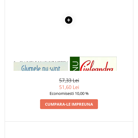
Elevi de 10 plus
Lecturi Scolare
Lumea Copilariei
Ma pregatesc pentru scoala
Manuale - Carte Scolara
Clasa a II-a
Clasa a III-a
1 x GLUMELE NU SUNT MEREU
1 x CIULEANDRA
AMUZANTE
Clasa a IV-a
Clasa a V-a
57,33 Lei
Clasa a VI-a
51,60 Lei
Economisesti 10,00 %
Clasa a VII-a
Clasa a VIII-a
CUMPARA-LE IMPREUNA
Clasa I
Clasa pregatitoare
Limbi Straine
Povesti