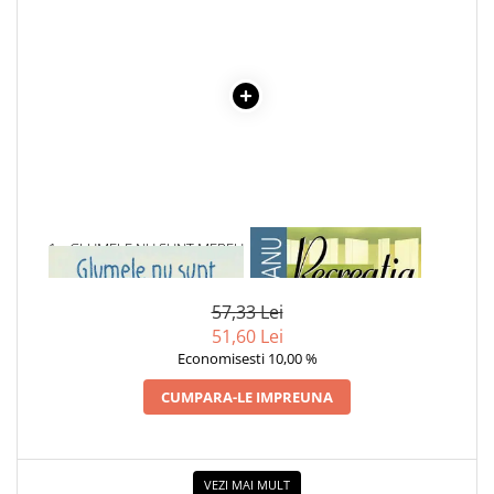
Povesti ilustrate
Povesti - Basme - Legende
Realitatea Augmentata
Religie pentru copii
ScienceConnection
TP ROLL
Ceai si Cafea
1 x GLUMELE NU SUNT MEREU
1 x RECREATIA MARE
Cafea
AMUZANTE
Cafea terapeutica
57,33 Lei
Ceai
51,60 Lei
Dezvoltare Personala
Economisesti 10,00 %
BUSINESS
CUMPARA-LE IMPREUNA
Carti de joc
Dezvoltare Personala Adulti
Dezvoltare Profesionala
VEZI MAI MULT