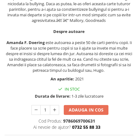
Articole Birotica
niciodata la bullying. Daca as putea, le-as oferi aceasta carte tuturor
parintilor, pentru a-i ajuta sa constientizeze bullyingul si pentru a-i
Accesorii Arhivare
invata mai departe si pe copiii lor intr-un mod simpatic cum sa evite
agresivitatea.â€ť â€“ Mallory, Goodreads
Calculator
Hartie si Accesorii
Despre autoare
Instrumente de scris
Amanda F. Doering
este autoarea a peste 50 de carti pentru copii. Ii
Organizare si Arhivare
face placere sa scrie pentru copii si sa ii ajute sa invete mai multe
Seturi birotica
despre ei insisi si despre lumea din jur. Autoarea isi doreste ca cei mici
sa indrageasca cititul la fel de mult ca ea. Cand nu citeste sau scrie,
Articole scolare
Amandei ii place sa calatoreasca, sa faca drumetii si fotografii si sa isi
petreaca timpul cu buldogul sau, Hugo.
Arta
Caiete si Carnetele scolare
An aparitie:
2021
Coperti, Mape, Etichete
IN STOC
Ghiozdane si Penare scolare
Durata de livrare:
1-3 zile lucratoare
Instrumente de scris
ADAUGA IN COS
Instrumente si Truse Geometrie
Seturi scolare
Cod Produs:
9786069700631
Calculator
Ai nevoie de ajutor?
0732 55 88 33
Consumabile & Accesorii