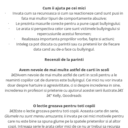
Literatura Romana
Cum ii ajuta pe cei mici
Literatura Universala
· Invata cum sa recunoasca si cum sa reactioneze cand sunt pusi in
fata mai multor tipuri de comportamente abuzive;
Poezie
· Le prezinta masurile corecte pentru a pune capat bullyingului;
· Le arata si perspectiva celor care sunt victimele bullyingului si
Romane de dragoste, Carti
repercusiunile acestui fenomen;
romantice
· Realizeaza importanta propriilor vorbe, fapte si actiuni;
Senzatii/Dragoste
· Inteleg ca pot discuta cu parintii sau cu prietenii lor de fiecare
data cand au de-a face cu bullyingul.
Senzatii/Erotic
Recenzii de la parinti
Senzatii/Suspans
Avem nevoie de mai multe astfel de carti in scoli
Senzatii/Thriller
â€žAvem nevoie de mai multe astfel de carti in scoli pentru a le
SF & Fantasy
reaminti copiilor cat de dureros este bullyingul. Cei mici nu vor invata
doar despre hartuire si agresivititate, ci si despre increderea in sine,
Teatru
increderea in profesori si prietenie cu ajutorul acestei serii ilustrate.â€ť
â€“ Kelly, Goodreads
Teens Book Club
O lectie grozava pentru toti copiii
Umor
â€žEste o lectie grozava pentru toti copiii. Aceasta carte din serie,
Birotica & Papetarie
Glumele nu sunt mereu amuzante
, ii invata pe cei mici motivele pentru
care nu este bine sa spuna glume pe la spatele prietenilor si al altor
Adezivi si benzi adezive
copii. Intreaga serie le arata celor mici de ce nu ar trebui sa recurga