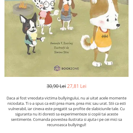
Numerologie
Paranormal
Parapsihologie
Ramtha
Audiobook
ReConnect
Religie
Crestinism
ScienceConnection
SelfConnect
30,90 Lei
27,81 Lei
SelfHealing
Daca ai fost vreodata victima bullyingului, nu ai uitat acele momente
Vindecare Spirituala
niciodata. Ti s-a spus ca esti prea mare, prea mic sau urat. Stii ca esti
vulnerabil, iar cineva este pregatit sa profite de slabiciunile tale. Cu
Sanatate
siguranta nu iti doresti sa experimenteze si copiii tai aceste
Diete
sentimente. Comanda povestea ilustrata si ajuta-i pe cei mici sa
recunoasca bullyingul!
Gastronomik