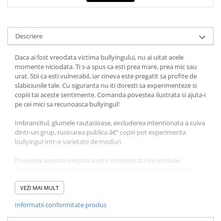
Dezvoltarea Afacerilor
Parenting & Familie
Descriere
Psihologie, Psihanaliza
PSYCONNECT
Daca ai fost vreodata victima bullyingului, nu ai uitat acele
momente niciodata. Ti s-a spus ca esti prea mare, prea mic sau
Sexualitate
urat. Stii ca esti vulnerabil, iar cineva este pregatit sa profite de
slabiciunile tale. Cu siguranta nu iti doresti sa experimenteze si
Istorie
copiii tai aceste sentimente. Comanda povestea ilustrata si ajuta-i
Istorie & Filosofie
pe cei mici sa recunoasca bullyingul!
Istorii Secrete
Imbrancitul, glumele rautacioase, excluderea intentionata a cuiva
Mituri si Legende
dintr-un grup, rusinarea publica â€“ copiii pot experimenta
bullyingul intr-o varietate de moduri.
Tot Adevarul
Povestea aceasta simpatica este interpretata de animale
Jocuri
ilustrate, pentru a-i ajuta pe cei mici sa treaca mai usor peste
Casute de papusi si mobilier
aceste situatii dificile. Cartea face cunoscut un anume tip de
agresiune, si anume bullyingul ascuns, si ofera strategii actuale si
VEZI MAI MULT
Creativitate
eficiente atunci cand copiii se confrunta cu aceasta problema.
Educative
Informatii conformitate produs
Filip, Tudor si David merg impreuna in tabara de cercetasi inca de
BrainBox