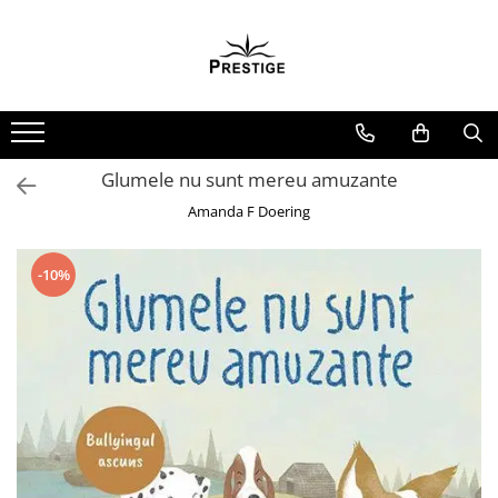
Toate Produsele
Noutati
Promotii
Pachete Speciale Carti
Glumele nu sunt mereu amuzante
Spiritualitate - Ezoterism
Amanda F Doering
AngelConnection
Arte Divinatorii
-10%
Astrologie
Chiromantie
Dezvoltare Spirituala
KidConnection
Minte Corp
New Illuminati Files