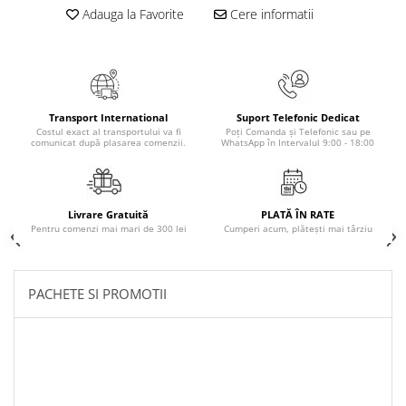
Adauga la Favorite
Cere informatii
Cadouri
Carti in dar
Carti pentru copii
Beletristica
Transport International
Suport Telefonic Dedicat
Literatura Romana
Costul exact al transportului va fi
Poți Comanda și Telefonic sau pe
comunicat după plasarea comenzii.
WhatsApp în Intervalul 9:00 - 18:00
Literatura Universala
Poezie
SF & Fantasy
Carte Prescolara, Joc
Livrare Gratuită
PLATĂ ÎN RATE
Pentru comenzi mai mari de 300 lei
Cumperi acum, plătești mai târziu
Carti cartonate
Descopera lumea
PACHETE SI PROMOTII
Descopera si invata
Din ograda
Povesti pe roti
Primele notiuni
Carti de colorat