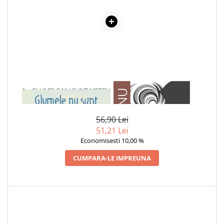
COLOREAZA CU PRIETENII
De colorat
Pot desena minunat
Sa coloram cu Nicol
Carti educative
Codul copiilor de succes
Copii 0-7 ani
1 x GLUMELE NU SUNT MEREU
1 x ADAM SI EVA
AMUZANTE
Clubul Premiantilor
Super pitici 2-5 ani
56,90 Lei
51,21 Lei
Culegeri Auxiliare
Economisesti 10,00 %
Dezvoltare personala
CUMPARA-LE IMPREUNA
Dictionare
Enciclopedii
Kids Book Club
Legende istorice
Literatura Scolara