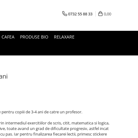
0732 55 88 33
0,00
I CAFEA
PRODUSE BIO
RELAXARE
ani
e pentru copiii de 3-4 ani de catre un profesor.
rin intermediul exercitiilor de scris, citit, matematica si logica,
tive, toate avand un grad de dificultate progresiv, astfel incat
 cu pas. Iar pentru finalizarea fiecarei lectii, primesc stickere