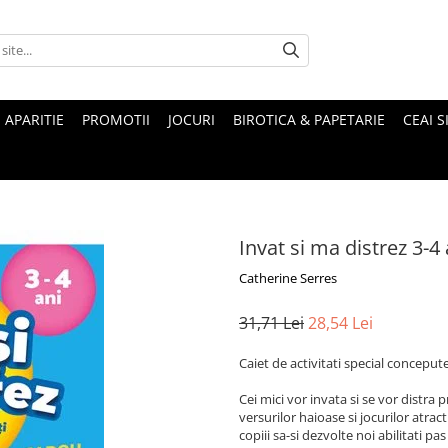
 APARITIE
PROMOTII
JOCURI
BIROTICA & PAPETARIE
CEAI S
Invat si ma distrez 3-4 
Catherine Serres
31,71 Lei
28,54 Lei
Caiet de activitati special conceput
Cei mici vor invata si se vor distra p
versurilor haioase si jocurilor atrac
copiii sa-si dezvolte noi abilitati pas