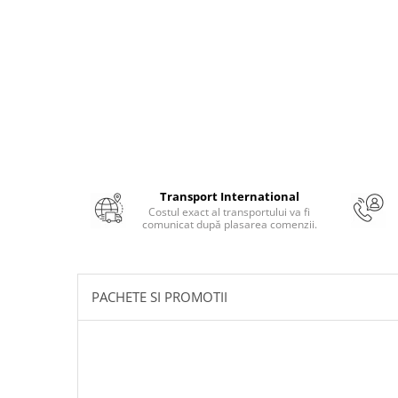
Literatura Romana
Literatura Universala
Poezie
Romane de dragoste, Carti
romantice
Senzatii/Dragoste
Senzatii/Erotic
Senzatii/Suspans
Transport International
Costul exact al transportului va fi
Senzatii/Thriller
comunicat după plasarea comenzii.
SF & Fantasy
Teatru
PACHETE SI PROMOTII
Teens Book Club
Umor
Birotica & Papetarie
Adezivi si benzi adezive