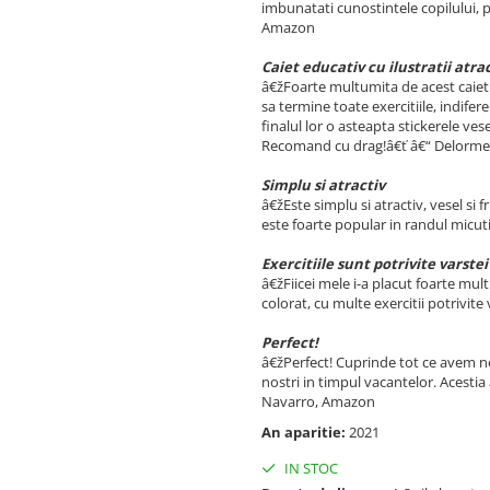
imbunatati cunostintele copilului, p
Amazon
Caiet educativ cu ilustratii atra
â€žFoarte multumita de acest caiet ed
sa termine toate exercitiile, indifer
finalul lor o asteapta stickerele ves
Recomand cu drag!â€ť â€“ Delorm
Simplu si atractiv
â€žEste simplu si atractiv, vesel si 
este foarte popular in randul micut
Exercitiile sunt potrivite varstei
â€žFiicei mele i-a placut foarte mult
colorat, cu multe exercitii potrivi
Perfect!
â€žPerfect! Cuprinde tot ce avem n
nostri in timpul vacantelor. Acestia 
Navarro, Amazon
An aparitie:
2021
IN STOC