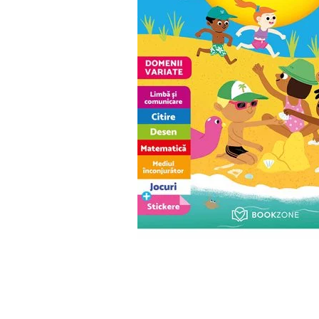
Numerologie
Paranormal
Parapsihologie
Ramtha
Audiobook
ReConnect
Religie
Crestinism
ScienceConnection
SelfConnect
SelfHealing
Vindecare Spirituala
Sanatate
Diete
Gastronomik