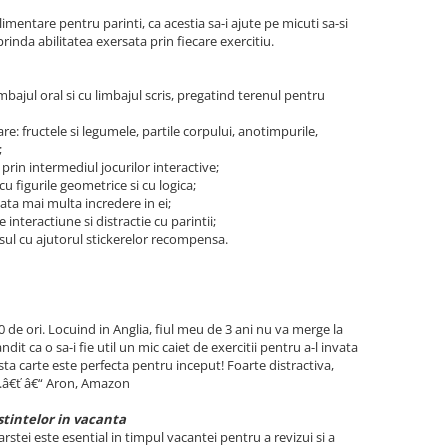
plimentare pentru parinti, ca acestia sa-i ajute pe micuti sa-si
rinda abilitatea exersata prin fiecare exercitiu.
mbajul oral si cu limbajul scris, pregatind terenul pentru
fructele si legumele, partile corpului, anotimpurile,
;
in intermediul jocurilor interactive;
figurile geometrice si cu logica;
a mai multa incredere in ei;
nteractiune si distractie cu parintii;
ul cu ajutorul stickerelor recompensa.
e ori. Locuind in Anglia, fiul meu de 3 ani nu va merge la
dit ca o sa-i fie util un mic caiet de exercitii pentru a-l invata
sta carte este perfecta pentru inceput! Foarte distractiva,
ate.â€ť â€“ Aron, Amazon
stintelor in vacanta
rstei este esential in timpul vacantei pentru a revizui si a