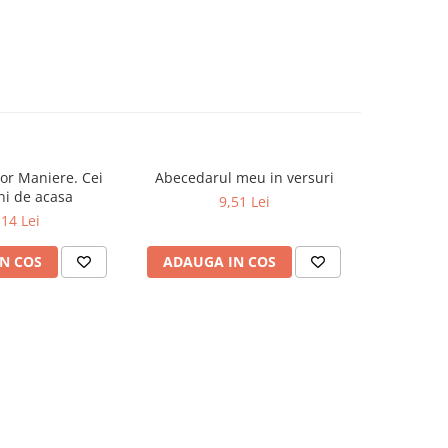
or Maniere. Cei
Abecedarul meu in versuri
Dictionar E
-19%
ni de acasa
9,51 Lei
52,0
,14 Lei
N COS
ADAUGA IN COS
ADAUG