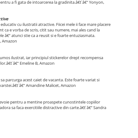
entru a fi gata de intoarcerea la gradinita.â€ť â€“ Yonyon,
ctive
ucativ cu ilustratii atractive. Fiicei mele ii face mare placere
ent ca e vorba de scris, citit sau numere, mai ales cand la
ele â€“ atunci stie ca a reusit si e foarte entuziasmata.
e, Amazon
frumos ilustrat, iar principiul stickerelor drept recompensa
ilor.â€ť â€“ Emeline B, Amazon
 sa parcurga acest caiet de vacanta. Este foarte variat si
te varstei.â€ť â€“ Amandine Malicet, Amazon
evoie pentru a mentine proaspete cunostintele copiilor
adora sa faca exercitiile distractive din carte.â€ť â€“ Sandra