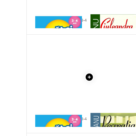
Cadouri
Carti in dar
1 x INVAT SI MA DISTREZ 3-4
1 x CIULEANDRA
Carti pentru copii
ANI
Beletristica
Literatura Romana
Literatura Universala
Poezie
SF & Fantasy
Carte Prescolara, Joc
Carti cartonate
Descopera lumea
Descopera si invata
Din ograda
Povesti pe roti
1 x INVAT SI MA DISTREZ 3-4
1 x RECREATIA MARE
Primele notiuni
ANI
Carti de colorat