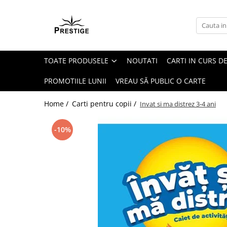
Toate Produsele
Noutati
TOATE PRODUSELE
NOUTATI
CARTI IN CURS DE
Promotii
Pachete Speciale Carti
PROMOTIILE LUNII
VREAU SĂ PUBLIC O CARTE
Spiritualitate - Ezoterism
Home /
Carti pentru copii /
Invat si ma distrez 3-4 ani
AngelConnection
Arte Divinatorii
-10%
Astrologie
Chiromantie
Dezvoltare Spirituala
KidConnection
Minte Corp
New Illuminati Files