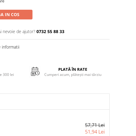
are
A IN COS
Ai nevoie de ajutor?
0732 55 88 33
informatii
PLATĂ ÎN RATE
 300 lei
Cumperi acum, plătești mai târziu
57,71 Lei
51,94 Lei