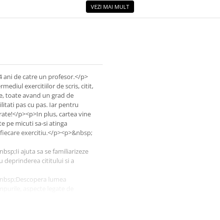
VEZI MAI MULT
-4 ani de catre un profesor.</p>
ediul exercitiilor de scris, citit,
ive, toate avand un grad de
ilitati pas cu pas. Iar pentru
orate!</p><p>In plus, cartea vine
te pe micuti sa-si atinga
n fiecare exercitiu.</p><p>&nbsp;
;Ii ajuta sa se familiarizeze
u deprinderea cititului si a
nbsp;Descopera lumea
impurile, aspecte legate de
sp;Le dezvolta simtul