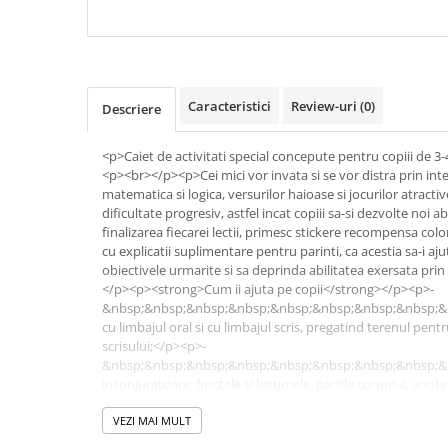
COLOREAZA CU PRIETENII
De colorat
Pot desena minunat
Sa coloram cu Nicol
Caracteristici
Review-uri
(0)
Descriere
Carti educative
Codul copiilor de succes
<p>Caiet de activitati special concepute pentru copiii de 3
<p><br></p><p>Cei mici vor invata si se vor distra prin interm
Copii 0-7 ani
matematica si logica, versurilor haioase si jocurilor atract
Clubul Premiantilor
dificultate progresiv, astfel incat copiii sa-si dezvolte noi ab
finalizarea fiecarei lectii, primesc stickere recompensa col
Super pitici 2-5 ani
cu explicatii suplimentare pentru parinti, ca acestia sa-i aju
Culegeri Auxiliare
obiectivele urmarite si sa deprinda abilitatea exersata pri
</p><p><strong>Cum ii ajuta pe copii</strong></p><p>-
Dezvoltare personala
&nbsp;&nbsp;&nbsp;&nbsp;&nbsp;&nbsp;&nbsp;&nbsp;&nbsp
Dictionare
cu limbajul oral si cu limbajul scris, pregatind terenul pentr
scrisului;</p><p>-
Enciclopedii
&nbsp;&nbsp;&nbsp;&nbsp;&nbsp;&nbsp;&nbsp;&nbsp;&
inconjuratoare: fructele si legumele, partile corpului, anot
Kids Book Club
trecerea timpului;</p><p>-
Legende istorice
&nbsp;&nbsp;&nbsp;&nbsp;&nbsp;&nbsp;&nbsp;&nbsp;&nb
VEZI MAI MULT
observatiei prin intermediul jocurilor interactive;</p><p>-
Literatura Scolara