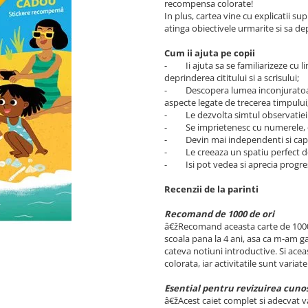
recompensa colorate!
In plus, cartea vine cu explicatii su
atinga obiectivele urmarite si sa dep
Cum ii ajuta pe copii
- Ii ajuta sa se familiarizeze cu li
deprinderea cititului si a scrisului;
- Descopera lumea inconjuratoare: 
aspecte legate de trecerea timpului
- Le dezvolta simtul observatiei pr
- Se imprietenesc cu numerele, cu 
- Devin mai independenti si capat
- Le creeaza un spatiu perfect de i
- Isi pot vedea si aprecia progres
Recenzii de la parinti
Recomand de 1000 de ori
â€žRecomand aceasta carte de 1000 d
scoala pana la 4 ani, asa ca m-am gan
cateva notiuni introductive. Si acea
colorata, iar activitatile sunt vari
Esential pentru revizuirea cuno
â€žAcest caiet complet si adecvat va