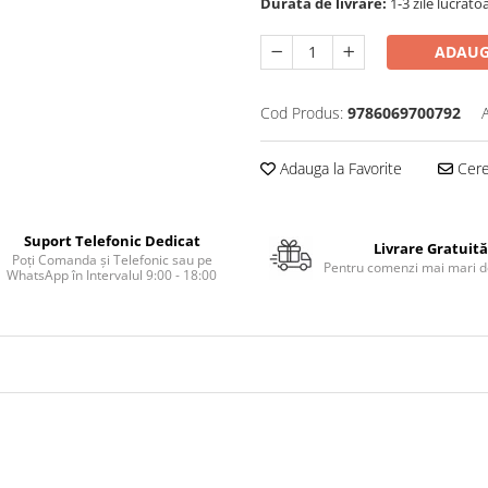
Durata de livrare:
1-3 zile lucrato
ADAUG
Cod Produs:
9786069700792
Adauga la Favorite
Cere 
Suport Telefonic Dedicat
Livrare Gratuită
Poți Comanda și Telefonic sau pe
Pentru comenzi mai mari de
WhatsApp în Intervalul 9:00 - 18:00