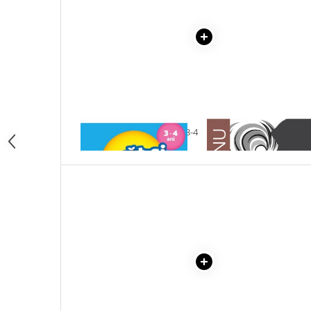
Articole Birotica
Accesorii Arhivare
Calculator
Hartie si Accesorii
Instrumente de scris
Organizare si Arhivare
Seturi birotica
1 x INVAT SI MA DISTREZ 3-4
1 x ADAM SI EVA
Articole scolare
ANI
Arta
Caiete si Carnetele scolare
Coperti, Mape, Etichete
Ghiozdane si Penare scolare
Instrumente de scris
Instrumente si Truse Geometrie
Seturi scolare
Calculator
Consumabile & Accesorii