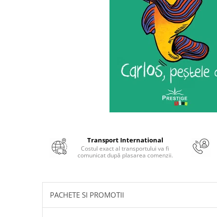
Numerologie
Paranormal
Parapsihologie
Ramtha
Audiobook
ReConnect
Religie
Crestinism
ScienceConnection
SelfConnect
Transport International
Costul exact al transportului va fi
SelfHealing
comunicat după plasarea comenzii.
Vindecare Spirituala
Sanatate
Diete
PACHETE SI PROMOTII
Gastronomik