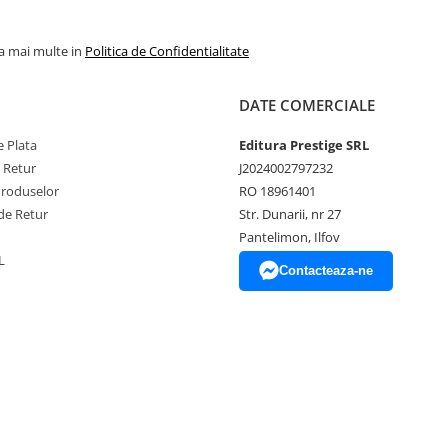
la mai multe in
Politica de Confidentialitate
DATE COMERCIALE
 Plata
Editura Prestige SRL
e Retur
J2024002797232
Produselor
RO 18961401
de Retur
Str. Dunarii, nr 27
Pantelimon, Ilfov
L
Contacteaza-ne