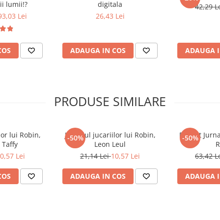
i lumii!?
digitala
42,29 L
93,03 Lei
26,43 Lei
COS
ADAUGA IN COS
ADAUGA I
PRODUSE SIMILARE
lor lui Robin,
Jurnalul jucariilor lui Robin,
Pachet Jurnal
-50%
-50%
 Taffy
Leon Leul
R
0,57 Lei
21,14 Lei
10,57 Lei
63,42 L
COS
ADAUGA IN COS
ADAUGA I