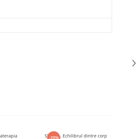
aterapia
Shiatsu, Echilibrul dintre corp
-20%