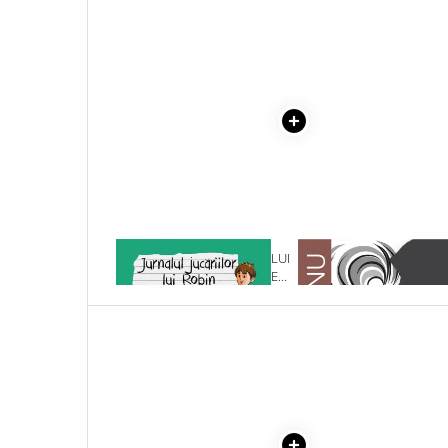
Masaj
MedConnect
Medicina & Farmacie
Medicina Pentru Toti
SealfHealing
Sport
Starea de bine
Terapii Alternative
1 x JURNALUL JUCARIILOR LUI
1 x ADAM SI EVA
AudioBook
ROBIN. CARLOS, PESTELE
Beletristica
COD
Biografii, Memorii, Jurnale
Carti erotice
Carti pentru Adolescenti, Young
Adult
Crime, Thriller, Mistery