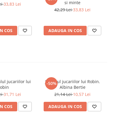
si minte
ei
33,83 Lei
42,29 Lei
33,83 Lei
N COS
ADAUGA IN COS
ul jucariilor lui
Jurnalul jucariilor lui Robin.
Jurnalul j
-50%
-50%
obin
Albina Bertie
Maga
ei
31,71 Lei
21,14 Lei
10,57 Lei
21,1
N COS
ADAUGA IN COS
ADAUG