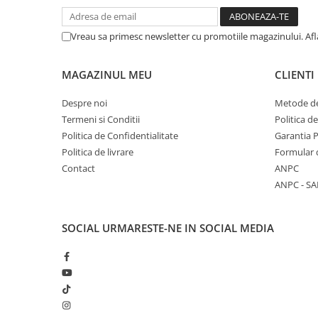
COLOREAZA CU PRIETENII
De colorat
Vreau sa primesc newsletter cu promotiile magazinului. Af
Pot desena minunat
Sa coloram cu Nicol
MAGAZINUL MEU
CLIENTI
Carti educative
Despre noi
Metode de
Codul copiilor de succes
Termeni si Conditii
Politica d
Copii 0-7 ani
Politica de Confidentialitate
Garantia 
Clubul Premiantilor
Politica de livrare
Formular 
Super pitici 2-5 ani
Contact
ANPC
ANPC - SA
Culegeri Auxiliare
Dezvoltare personala
SOCIAL
URMARESTE-NE IN SOCIAL MEDIA
Dictionare
Enciclopedii
Kids Book Club
Legende istorice
Literatura Scolara