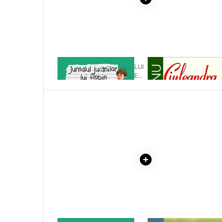
Literatura Romana
Literatura Universala
Poezie
Romane de dragoste, Carti
romantice
1 x JURNALUL JUCARIILOR LUI
1 x CIULEANDRA
ROBIN. CARLOS, PESTELE
Senzatii/Dragoste
COD
Senzatii/Erotic
Senzatii/Suspans
Senzatii/Thriller
SF & Fantasy
Teatru
Teens Book Club
Umor
Birotica & Papetarie
Adezivi si benzi adezive