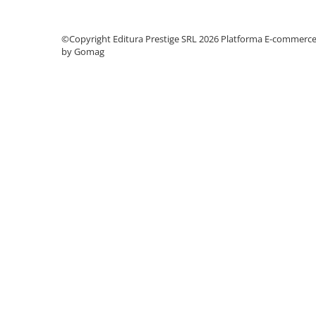
Elevi de 10 plus
©Copyright Editura Prestige SRL 2026
Platforma E-commerc
Lecturi Scolare
by Gomag
Lumea Copilariei
Ma pregatesc pentru scoala
Manuale - Carte Scolara
Clasa a II-a
Clasa a III-a
Clasa a IV-a
Clasa a V-a
Clasa a VI-a
Clasa a VII-a
Clasa a VIII-a
Clasa I
Clasa pregatitoare
Limbi Straine
Povesti