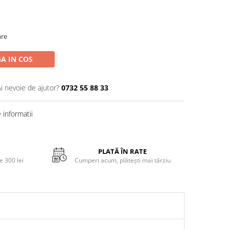
are
A IN COS
Ai nevoie de ajutor?
0732 55 88 33
informatii
PLATĂ ÎN RATE
 300 lei
Cumperi acum, plătești mai târziu