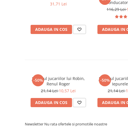
conducatori
31,71 Lei
Cadouri
116,29 Lei
Carti in dar
Carti pentru copii
ADAUGA IN COS
ADAUGA IN 
Beletristica
Literatura Romana
Literatura Universala
Poezie
SF & Fantasy
Carte Prescolara, Joc
Carti cartonate
Jurnalul jucariilor lui Robin,
Jurnalul jucarii
-50%
-50%
Renul Roger
Iepurele
Descopera lumea
21,14 Lei
10,57 Lei
21,14 Lei
1
Descopera si invata
Din ograda
ADAUGA IN COS
ADAUGA IN 
Povesti pe roti
Primele notiuni
Carti de colorat
Newsletter
Nu rata ofertele si promotiile noastre