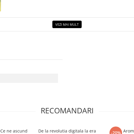
VEZI MAI MULT
RECOMANDARI
 Ce ne ascund
De la revolutia digitala la era
Arom
-20%