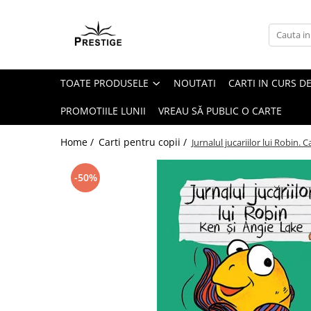
Toate Produsele
Noutati
TOATE PRODUSELE
NOUTATI
CARTI IN CURS DE
Promotii
Pachete Speciale Carti
PROMOTIILE LUNII
VREAU SĂ PUBLIC O CARTE
Spiritualitate - Ezoterism
Home /
Carti pentru copii /
Jurnalul jucariilor lui Robin. 
AngelConnection
Arte Divinatorii
-50%
Astrologie
Chiromantie
Dezvoltare Spirituala
KidConnection
Minte Corp
New Illuminati Files