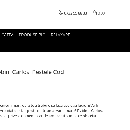
0732 55 88 33
0,00
I CAFEA
PRODUSE BIO
RELAXARE
Robin. Carlos, Pestele Cod
ancuri mari, oare toti trebuie sa faca aceleasi lucruri? Ar fi
vreodata ce fac pestii dintr-un acvariu mare? Ei, bine, Carlos,
 ca ei privesc oamenii. Cat de amuzanti sunt si ce obiceiuri