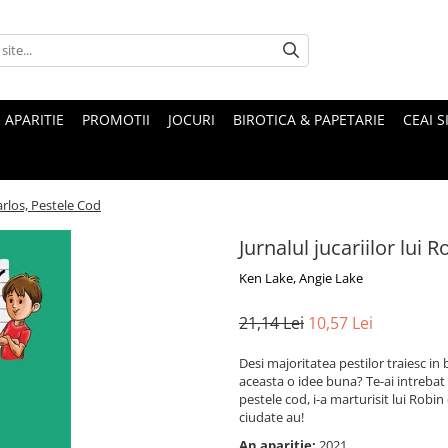
 APARITIE
PROMOTII
JOCURI
BIROTICA & PAPETARIE
CEAI S
Carlos, Pestele Cod
Jurnalul jucariilor lui 
Ken Lake, Angie Lake
21,14 Lei
10,57 Lei
Desi majoritatea pestilor traiesc in b
aceasta o idee buna? Te-ai intrebat 
pestele cod, i-a marturisit lui Robin
ciudate au!
An aparitie:
2021