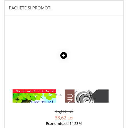
Literatura Romana
PACHETE SI PROMOTII
Literatura Universala
Poezie
Romane de dragoste, Carti
romantice
Senzatii/Dragoste
Senzatii/Erotic
Senzatii/Suspans
Senzatii/Thriller
SF & Fantasy
Teatru
1 x LECTURI SCOLARE CLASA
1 x ADAM SI EVA
Teens Book Club
A IV-A
Umor
45,03 Lei
Birotica & Papetarie
38,62 Lei
Adezivi si benzi adezive
Economisesti 14,23 %