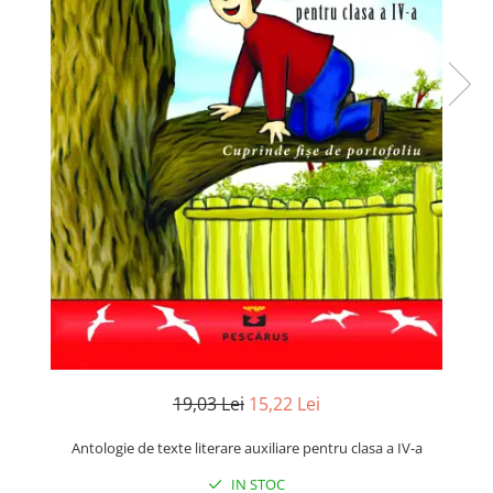
Numerologie
Paranormal
Parapsihologie
Ramtha
Audiobook
ReConnect
Religie
Crestinism
ScienceConnection
SelfConnect
SelfHealing
Vindecare Spirituala
19,03 Lei
15,22 Lei
Sanatate
Diete
Antologie de texte literare auxiliare pentru clasa a IV-a
Gastronomik
IN STOC