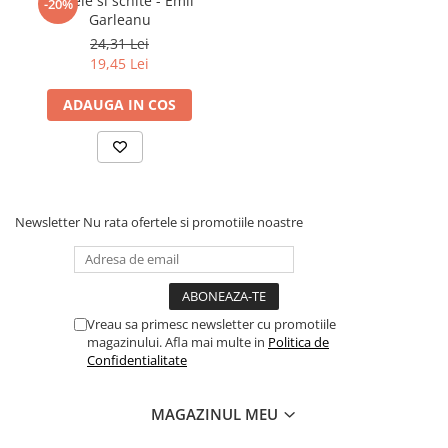
Nuvele si schite - Emil
-20%
Povesti ilustrate
Garleanu
24,31 Lei
Povesti - Basme - Legende
19,45 Lei
Realitatea Augmentata
ADAUGA IN COS
Religie pentru copii
ScienceConnection
TP ROLL
Ceai si Cafea
Newsletter
Nu rata ofertele si promotiile noastre
Cafea
Cafea terapeutica
Ceai
Dezvoltare Personala
Vreau sa primesc newsletter cu promotiile
magazinului. Afla mai multe in
Politica de
BUSINESS
Confidentialitate
Carti de joc
Dezvoltare Personala Adulti
MAGAZINUL MEU
Dezvoltare Profesionala