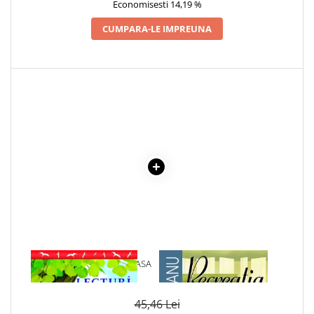
Economisesti 14,19 %
Cadouri
CUMPARA-LE IMPREUNA
Carti in dar
Carti pentru copii
Beletristica
Literatura Romana
Literatura Universala
Poezie
SF & Fantasy
Carte Prescolara, Joc
Carti cartonate
Descopera lumea
Descopera si invata
Din ograda
1 x LECTURI SCOLARE CLASA
1 x RECREATIA MARE
Povesti pe roti
A IV-A
Primele notiuni
Carti de colorat
45,46 Lei