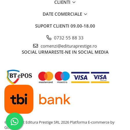
CLIENTI
Dezvoltarea Afacerilor
DATE COMERCIALE
Parenting & Familie
Psihologie, Psihanaliza
SUPORT CLIENTI
09.00-18.00
PSYCONNECT
0732 55 88 33
Sexualitate
comenzi@edituraprestige.ro
Istorie
SOCIAL
URMARESTE-NE IN SOCIAL MEDIA
Istorie & Filosofie
Istorii Secrete
Mituri si Legende
Tot Adevarul
Jocuri
Casute de papusi si mobilier
Creativitate
Educative
©Copyright Editura Prestige SRL 2026
Platforma E-commerce by
Gomag
BrainBox