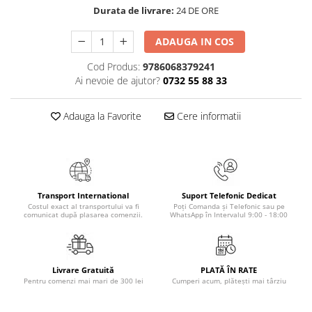
Masaj
Durata de livrare:
24 DE ORE
MedConnect
ADAUGA IN COS
Medicina & Farmacie
Cod Produs:
9786068379241
Medicina Pentru Toti
Ai nevoie de ajutor?
0732 55 88 33
SealfHealing
Adauga la Favorite
Cere informatii
Sport
Starea de bine
Terapii Alternative
AudioBook
Transport International
Suport Telefonic Dedicat
Beletristica
Costul exact al transportului va fi
Poți Comanda și Telefonic sau pe
comunicat după plasarea comenzii.
WhatsApp în Intervalul 9:00 - 18:00
Biografii, Memorii, Jurnale
Carti erotice
Carti pentru Adolescenti, Young
Livrare Gratuită
PLATĂ ÎN RATE
Adult
Pentru comenzi mai mari de 300 lei
Cumperi acum, plătești mai târziu
Crime, Thriller, Mistery