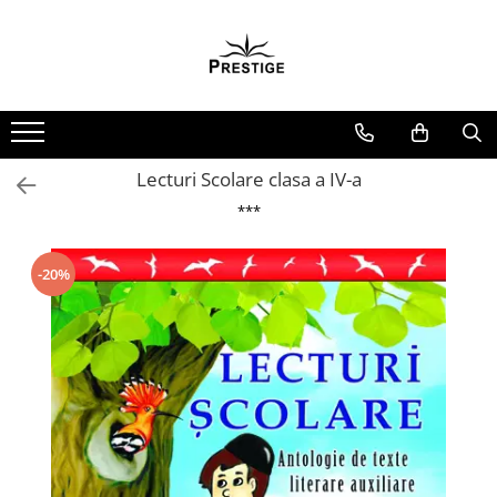
Toate Produsele
Noutati
Promotii
Pachete Speciale Carti
Lecturi Scolare clasa a IV-a
Spiritualitate - Ezoterism
***
AngelConnection
Arte Divinatorii
-20%
Astrologie
Chiromantie
Dezvoltare Spirituala
KidConnection
Minte Corp
New Illuminati Files