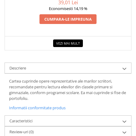
39,01 Lei
COLOREAZA CU PRIETENII
Economisesti 14,19 %
De colorat
CUMPARA-LE IMPREUNA
Pot desena minunat
Sa coloram cu Nicol
Carti educative
VEZI MAI MULT
Codul copiilor de succes
Copii 0-7 ani
Clubul Premiantilor
Descriere
Super pitici 2-5 ani
Culegeri Auxiliare
Cartea cuprinde opere reprezentative ale marilor scriitori,
recomandate pentru lectura elevilor din clasele primare si
Dezvoltare personala
gimnaziale, conform programei scolare. Ea mai cuprinde si fise de
Dictionare
portofoliu.
Enciclopedii
Informatii conformitate produs
Kids Book Club
Caracteristici
Legende istorice
Review-uri
(0)
Literatura Scolara