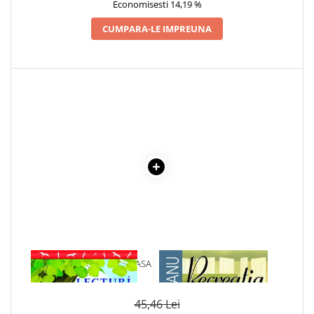
Economisesti 14,19 %
Cadouri
CUMPARA-LE IMPREUNA
Carti in dar
Carti pentru copii
Beletristica
Literatura Romana
Literatura Universala
Poezie
SF & Fantasy
Carte Prescolara, Joc
Carti cartonate
Descopera lumea
Descopera si invata
Din ograda
1 x LECTURI SCOLARE CLASA
1 x RECREATIA MARE
Povesti pe roti
A IV-A
Primele notiuni
Carti de colorat
45,46 Lei