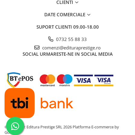
CLIENTI
Dezvoltarea Afacerilor
DATE COMERCIALE
Parenting & Familie
Psihologie, Psihanaliza
SUPORT CLIENTI
09.00-18.00
PSYCONNECT
0732 55 88 33
Sexualitate
comenzi@edituraprestige.ro
Istorie
SOCIAL
URMARESTE-NE IN SOCIAL MEDIA
Istorie & Filosofie
Istorii Secrete
Mituri si Legende
Tot Adevarul
Jocuri
Casute de papusi si mobilier
Creativitate
Educative
©Copyright Editura Prestige SRL 2026
Platforma E-commerce by
Gomag
BrainBox