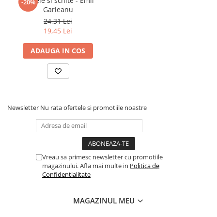
Nuvele si schite - Emil
-20%
Povesti ilustrate
Garleanu
24,31 Lei
Povesti - Basme - Legende
19,45 Lei
Realitatea Augmentata
ADAUGA IN COS
Religie pentru copii
ScienceConnection
TP ROLL
Ceai si Cafea
Newsletter
Nu rata ofertele si promotiile noastre
Cafea
Cafea terapeutica
Ceai
Dezvoltare Personala
Vreau sa primesc newsletter cu promotiile
magazinului. Afla mai multe in
Politica de
BUSINESS
Confidentialitate
Carti de joc
Dezvoltare Personala Adulti
MAGAZINUL MEU
Dezvoltare Profesionala