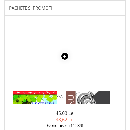
Literatura Romana
PACHETE SI PROMOTII
Literatura Universala
Poezie
Romane de dragoste, Carti
romantice
Senzatii/Dragoste
Senzatii/Erotic
Senzatii/Suspans
Senzatii/Thriller
SF & Fantasy
Teatru
1 x LECTURI SCOLARE CLASA
1 x ADAM SI EVA
Teens Book Club
A IV-A
Umor
45,03 Lei
Birotica & Papetarie
38,62 Lei
Adezivi si benzi adezive
Economisesti 14,23 %