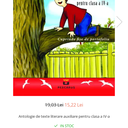
Numerologie
Paranormal
Parapsihologie
Ramtha
Audiobook
ReConnect
Religie
Crestinism
ScienceConnection
SelfConnect
SelfHealing
Vindecare Spirituala
19,03 Lei
15,22 Lei
Sanatate
Diete
Antologie de texte literare auxiliare pentru clasa a IV-a
Gastronomik
IN STOC