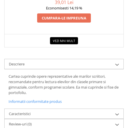
39,01 Lei
COLOREAZA CU PRIETENII
Economisesti 14,19 %
De colorat
CUMPARA-LE IMPREUNA
Pot desena minunat
Sa coloram cu Nicol
Carti educative
VEZI MAI MULT
Codul copiilor de succes
Copii 0-7 ani
Clubul Premiantilor
Descriere
Super pitici 2-5 ani
Culegeri Auxiliare
Cartea cuprinde opere reprezentative ale marilor scriitori,
recomandate pentru lectura elevilor din clasele primare si
Dezvoltare personala
gimnaziale, conform programei scolare. Ea mai cuprinde si fise de
Dictionare
portofoliu.
Enciclopedii
Informatii conformitate produs
Kids Book Club
Caracteristici
Legende istorice
Review-uri
(0)
Literatura Scolara