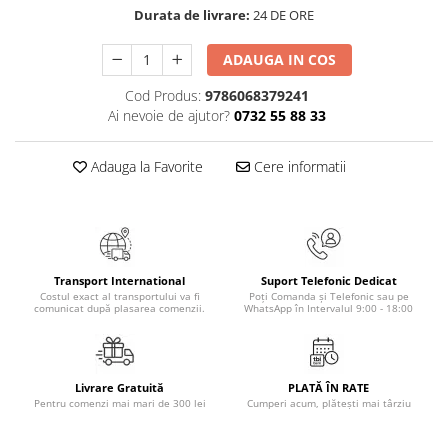
Masaj
Durata de livrare:
24 DE ORE
MedConnect
ADAUGA IN COS
Medicina & Farmacie
Cod Produs:
9786068379241
Medicina Pentru Toti
Ai nevoie de ajutor?
0732 55 88 33
SealfHealing
Adauga la Favorite
Cere informatii
Sport
Starea de bine
Terapii Alternative
AudioBook
Transport International
Suport Telefonic Dedicat
Beletristica
Costul exact al transportului va fi
Poți Comanda și Telefonic sau pe
comunicat după plasarea comenzii.
WhatsApp în Intervalul 9:00 - 18:00
Biografii, Memorii, Jurnale
Carti erotice
Carti pentru Adolescenti, Young
Livrare Gratuită
PLATĂ ÎN RATE
Adult
Pentru comenzi mai mari de 300 lei
Cumperi acum, plătești mai târziu
Crime, Thriller, Mistery