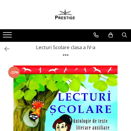
Toate Produsele
Noutati
Promotii
Pachete Speciale Carti
Lecturi Scolare clasa a IV-a
Spiritualitate - Ezoterism
***
AngelConnection
Arte Divinatorii
-20%
Astrologie
Chiromantie
Dezvoltare Spirituala
KidConnection
Minte Corp
New Illuminati Files