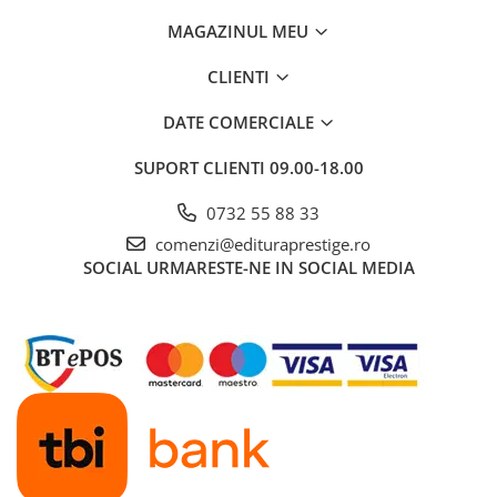
Povesti ilustrate
MAGAZINUL MEU
Povesti - Basme - Legende
CLIENTI
Realitatea Augmentata
Religie pentru copii
DATE COMERCIALE
ScienceConnection
SUPORT CLIENTI
09.00-18.00
TP ROLL
0732 55 88 33
Ceai si Cafea
comenzi@edituraprestige.ro
Cafea
SOCIAL
URMARESTE-NE IN SOCIAL MEDIA
Cafea terapeutica
Ceai
Dezvoltare Personala
BUSINESS
Carti de joc
Dezvoltare Personala Adulti
Dezvoltare Profesionala