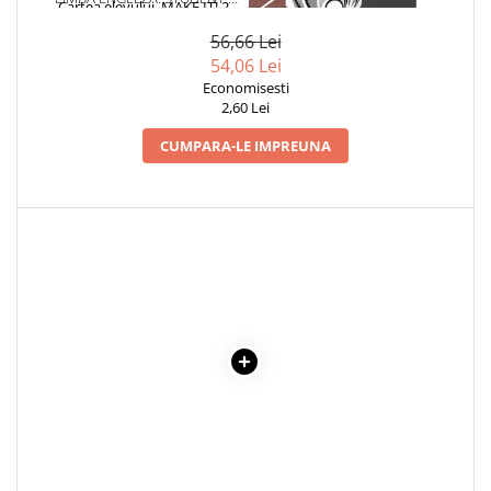
Literatura Romana
BOOK - CARTEA ELEVULUI.
MAKE IT! 2. CLASA A VI-A
56,66 Lei
Literatura Universala
(CONTINE 2 CD-URI SI DVD)
54,06 Lei
Poezie
Economisesti
2,60 Lei
Romane de dragoste, Carti
romantice
CUMPARA-LE IMPREUNA
Senzatii/Dragoste
Senzatii/Erotic
Senzatii/Suspans
Senzatii/Thriller
SF & Fantasy
Teatru
Teens Book Club
Umor
Birotica & Papetarie
Adezivi si benzi adezive