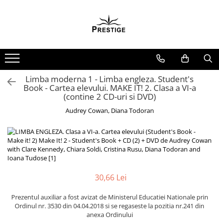
Toate Produsele
Noutati
Promotii
Pachete Speciale Carti
Limba moderna 1 - Limba engleza. Student's
Book - Cartea elevului. MAKE IT! 2. Clasa a VI-a
Spiritualitate - Ezoterism
(contine 2 CD-uri si DVD)
AngelConnection
Audrey Cowan, Diana Todoran
Arte Divinatorii
Astrologie
Chiromantie
Dezvoltare Spirituala
30,66 Lei
KidConnection
Minte Corp
Prezentul auxiliar a fost avizat de Ministerul Educatiei Nationale prin
Ordinul nr. 3530 din 04.04.2018 si se regaseste la pozitia nr.241 din
New Illuminati Files
anexa Ordinului