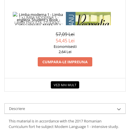
Cadouri
Carti in dar
1 x LIMBA MODERNA 1 -
1 x RECREATIA MARE
Carti pentru copii
LIMBA ENGLEZA. STUDENT'S
BOOK - CARTEA ELEVULUI.
Beletristica
MAKE IT! 2. CLASA A VI-A
57,09 Lei
(CONTINE 2 CD-URI SI DVD)
Literatura Romana
54,45 Lei
Literatura Universala
Economisesti
2,64 Lei
Poezie
SF & Fantasy
CUMPARA-LE IMPREUNA
Carte Prescolara, Joc
Carti cartonate
VEZI MAI MULT
Descopera lumea
Descopera si invata
Din ograda
Descriere
Povesti pe roti
Primele notiuni
This material is in accordance with the 2017 Romanian
Carti de colorat
Curriculum fort he subject Modem Language 1 - intensive study.