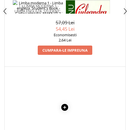
Articole Birotica
1 x LIMBA MODERNA 1 -
1 x CIULEANDRA
LIMBA ENGLEZA. STUDENT'S
Accesorii Arhivare
BOOK - CARTEA ELEVULUI.
Calculator
MAKE IT! 2. CLASA A VI-A
57,09 Lei
(CONTINE 2 CD-URI SI DVD)
Hartie si Accesorii
54,45 Lei
Instrumente de scris
Economisesti
2,64 Lei
Organizare si Arhivare
Seturi birotica
CUMPARA-LE IMPREUNA
Articole scolare
Arta
Caiete si Carnetele scolare
Coperti, Mape, Etichete
Ghiozdane si Penare scolare
Instrumente de scris
Instrumente si Truse Geometrie
Seturi scolare
Calculator
Consumabile & Accesorii