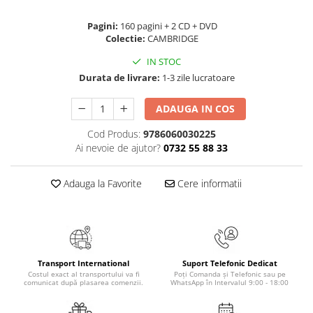
Numerologie
Pagini:
160 pagini + 2 CD + DVD
Paranormal
Colectie:
CAMBRIDGE
Parapsihologie
IN STOC
Ramtha
Durata de livrare:
1-3 zile lucratoare
Audiobook
ADAUGA IN COS
ReConnect
Cod Produs:
9786060030225
Religie
Ai nevoie de ajutor?
0732 55 88 33
Crestinism
ScienceConnection
Adauga la Favorite
Cere informatii
SelfConnect
SelfHealing
Vindecare Spirituala
Sanatate
Transport International
Suport Telefonic Dedicat
Costul exact al transportului va fi
Poți Comanda și Telefonic sau pe
Diete
comunicat după plasarea comenzii.
WhatsApp în Intervalul 9:00 - 18:00
Gastronomik