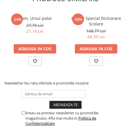
Elevi de 10 plus
Lecturi Scolare
Fram, Ursul polar
Pachet Special Dictionare
-24%
-50%
Scolare
Lumea Copilariei
27,75 Lei
168,77 Lei
21,14 Lei
Ma pregatesc pentru scoala
84,39 Lei
Manuale - Carte Scolara
ADAUGA IN COS
ADAUGA IN COS
Clasa a II-a
Clasa a III-a
Clasa a IV-a
Clasa a V-a
Clasa a VI-a
Newsletter
Nu rata ofertele si promotiile noastre
Clasa a VII-a
Clasa a VIII-a
Clasa I
Clasa pregatitoare
Vreau sa primesc newsletter cu promotiile
magazinului. Afla mai multe in
Politica de
Limbi Straine
Confidentialitate
Povesti