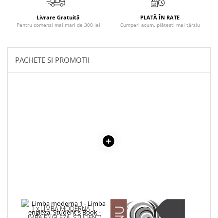
Masaj
Livrare Gratuită
PLATĂ ÎN RATE
MedConnect
Pentru comenzi mai mari de 300 lei
Cumperi acum, plătești mai târziu
Medicina & Farmacie
Medicina Pentru Toti
PACHETE SI PROMOTII
SealfHealing
Sport
Starea de bine
Terapii Alternative
AudioBook
Beletristica
Biografii, Memorii, Jurnale
Carti erotice
Carti pentru Adolescenti, Young
Adult
Crime, Thriller, Mistery
1 x LIMBA MODERNA 1 -
1 x ADAM SI EVA
LIMBA ENGLEZA. STUDENT'S