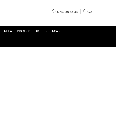
0732 55 88 33
0,00
I CAFEA
PRODUSE BIO
RELAXARE