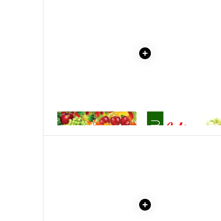
Literatura Romana
Literatura Universala
Poezie
Romane de dragoste, Carti
romantice
Senzatii/Dragoste
Senzatii/Erotic
Senzatii/Suspans
1 x LIVADA
1 x ULITA COPILARIEI
Senzatii/Thriller
SF & Fantasy
Teatru
Teens Book Club
Umor
Birotica & Papetarie
Adezivi si benzi adezive