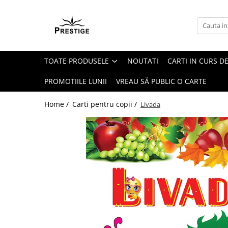
Toate Produsele
Noutati
TOATE PRODUSELE
NOUTATI
CARTI IN CURS DE
Promotii
Pachete Speciale Carti
PROMOTIILE LUNII
VREAU SĂ PUBLIC O CARTE
Spiritualitate - Ezoterism
Home /
Carti pentru copii /
Livada
AngelConnection
Arte Divinatorii
Astrologie
Chiromantie
Dezvoltare Spirituala
KidConnection
Minte Corp
New Illuminati Files