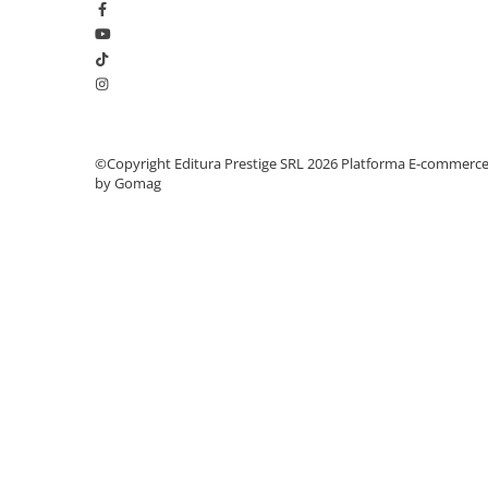
Elevi de 10 plus
Lecturi Scolare
Lumea Copilariei
Ma pregatesc pentru scoala
Manuale - Carte Scolara
©Copyright Editura Prestige SRL 2026
Platforma E-commerc
by Gomag
Clasa a II-a
Clasa a III-a
Clasa a IV-a
Clasa a V-a
Clasa a VI-a
Clasa a VII-a
Clasa a VIII-a
Clasa I
Clasa pregatitoare
Limbi Straine
Povesti