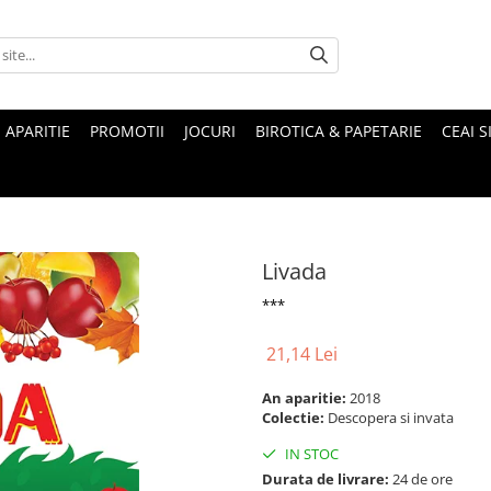
 APARITIE
PROMOTII
JOCURI
BIROTICA & PAPETARIE
CEAI S
Livada
***
21,14 Lei
An aparitie:
2018
Colectie:
Descopera si invata
IN STOC
Durata de livrare:
24 de ore