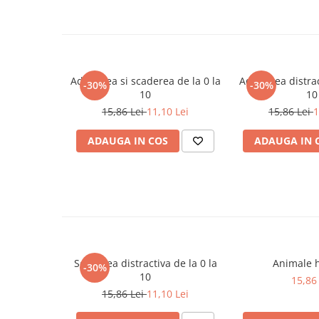
Cadouri
Carti in dar
Carti pentru copii
Beletristica
Adunarea si scaderea de la 0 la
Adunarea distract
-30%
-30%
10
10
Literatura Romana
15,86 Lei
11,10 Lei
15,86 Lei
1
Literatura Universala
Poezie
ADAUGA IN COS
ADAUGA IN 
SF & Fantasy
Carte Prescolara, Joc
Carti cartonate
Descopera lumea
Descopera si invata
Din ograda
Scaderea distractiva de la 0 la
Animale 
-30%
Povesti pe roti
10
15,86 
Primele notiuni
15,86 Lei
11,10 Lei
Carti de colorat