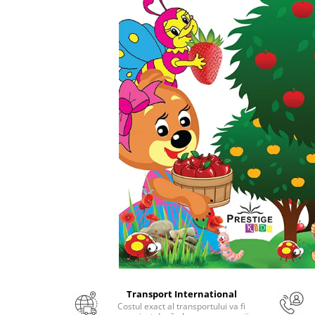
Numerologie
Paranormal
Parapsihologie
Ramtha
Audiobook
ReConnect
Religie
Crestinism
ScienceConnection
SelfConnect
SelfHealing
Vindecare Spirituala
Sanatate
Diete
Transport International
Gastronomik
Costul exact al transportului va fi