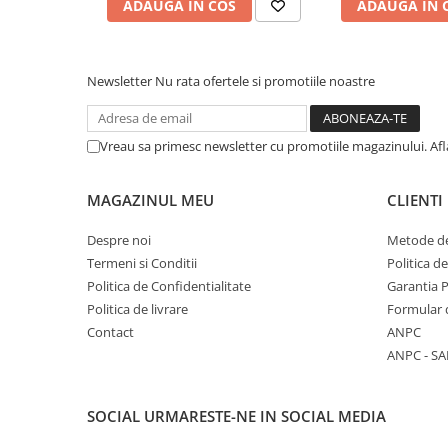
ADAUGA IN COS
ADAUGA IN 
COLOREAZA CU PRIETENII
De colorat
Pot desena minunat
Newsletter
Nu rata ofertele si promotiile noastre
Sa coloram cu Nicol
Carti educative
Vreau sa primesc newsletter cu promotiile magazinului. Af
Codul copiilor de succes
Copii 0-7 ani
MAGAZINUL MEU
CLIENTI
Clubul Premiantilor
Super pitici 2-5 ani
Despre noi
Metode de
Culegeri Auxiliare
Termeni si Conditii
Politica d
Politica de Confidentialitate
Garantia 
Dezvoltare personala
Politica de livrare
Formular 
Dictionare
Contact
ANPC
Enciclopedii
ANPC - SA
Kids Book Club
SOCIAL
URMARESTE-NE IN SOCIAL MEDIA
Legende istorice
Literatura Scolara