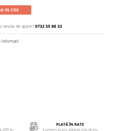
A IN COS
Ai nevoie de ajutor?
0732 55 88 33
informatii
PLATĂ ÎN RATE
 300 lei
Cumperi acum, plătești mai târziu