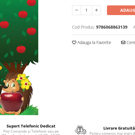
ADAUG
Cod Produs:
9786068863139
Adauga la Favorite
Cere 
Suport Telefonic Dedicat
Livrare Gratuită
Poți Comanda și Telefonic sau pe
Pentru comenzi mai mari de