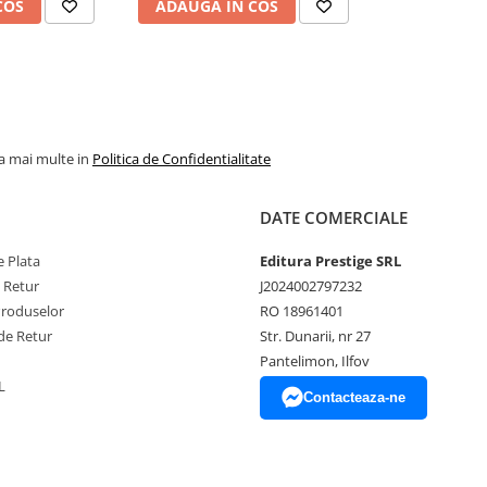
COS
ADAUGA IN COS
la mai multe in
Politica de Confidentialitate
DATE COMERCIALE
 Plata
Editura Prestige SRL
e Retur
J2024002797232
Produselor
RO 18961401
de Retur
Str. Dunarii, nr 27
Pantelimon, Ilfov
L
Contacteaza-ne