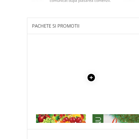
comunicat după plasarea comenzii.
Masaj
MedConnect
Medicina & Farmacie
PACHETE SI PROMOTII
Medicina Pentru Toti
SealfHealing
Sport
Starea de bine
Terapii Alternative
AudioBook
Beletristica
Biografii, Memorii, Jurnale
Carti erotice
Carti pentru Adolescenti, Young
1 x LIVADA
1 x LA MEDELENI - VOL. I-
Adult
Crime, Thriller, Mistery