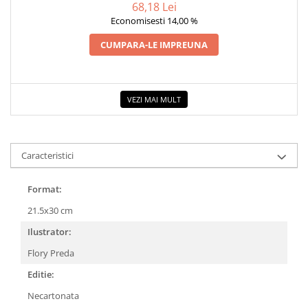
68,18 Lei
COLOREAZA CU PRIETENII
Economisesti 14,00 %
De colorat
Pot desena minunat
CUMPARA-LE IMPREUNA
Sa coloram cu Nicol
Carti educative
VEZI MAI MULT
Codul copiilor de succes
Copii 0-7 ani
Clubul Premiantilor
Caracteristici
Super pitici 2-5 ani
Culegeri Auxiliare
Format:
Dezvoltare personala
21.5x30 cm
Dictionare
Ilustrator:
Enciclopedii
Flory Preda
Kids Book Club
Editie:
Legende istorice
Necartonata
Literatura Scolara