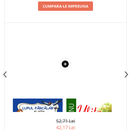
Articole Birotica
CUMPARA-LE IMPREUNA
Accesorii Arhivare
Calculator
Hartie si Accesorii
Instrumente de scris
Organizare si Arhivare
Seturi birotica
Articole scolare
Arta
Caiete si Carnetele scolare
Coperti, Mape, Etichete
Ghiozdane si Penare scolare
Instrumente de scris
1 x LUPUL PARCALAB SI ALTE
1 x ULITA COPILARIEI
Instrumente si Truse Geometrie
SNOAVE
Seturi scolare
Calculator
52,71 Lei
42,17 Lei
Consumabile & Accesorii