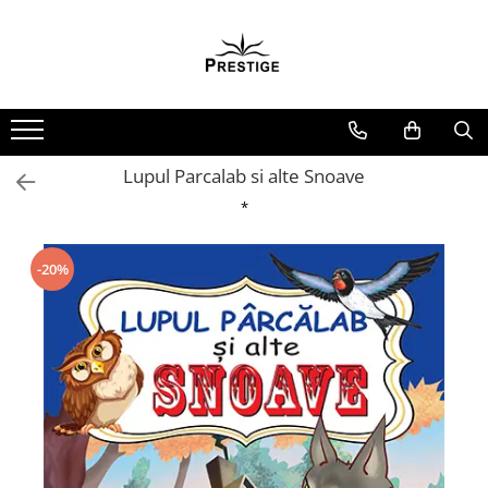
Toate Produsele
Noutati
Promotii
Pachete Speciale Carti
Lupul Parcalab si alte Snoave
Spiritualitate - Ezoterism
*
AngelConnection
Arte Divinatorii
-20%
Astrologie
Chiromantie
Dezvoltare Spirituala
KidConnection
Minte Corp
New Illuminati Files