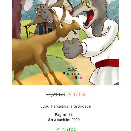
Numerologie
Paranormal
Parapsihologie
Ramtha
Audiobook
ReConnect
Religie
Crestinism
ScienceConnection
SelfConnect
SelfHealing
31,71 Lei
25,37 Lei
Vindecare Spirituala
Lupul Parcalab si alte Snoave
Sanatate
Pagini:
88
Diete
An aparitie:
2020
Gastronomik
IN STOC