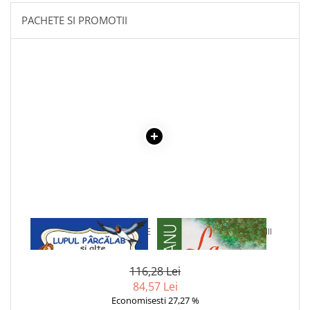
Literatura Romana
PACHETE SI PROMOTII
Literatura Universala
Poezie
Romane de dragoste, Carti
romantice
Senzatii/Dragoste
Senzatii/Erotic
Senzatii/Suspans
Senzatii/Thriller
SF & Fantasy
Teatru
1 x LUPUL PARCALAB SI ALTE
1 x LA MEDELENI - VOL. I-III
Teens Book Club
SNOAVE
Umor
116,28 Lei
Birotica & Papetarie
84,57 Lei
Adezivi si benzi adezive
Economisesti 27,27 %