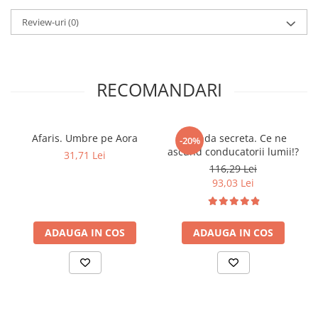
Elevi de 10 plus
Review-uri
(0)
Lecturi Scolare
Lumea Copilariei
Ma pregatesc pentru scoala
RECOMANDARI
Manuale - Carte Scolara
Clasa a II-a
Afaris. Umbre pe Aora
Agenda secreta. Ce ne
-20%
Clasa a III-a
ascund conducatorii lumii!?
31,71 Lei
Clasa a IV-a
116,29 Lei
Clasa a V-a
93,03 Lei
Clasa a VI-a
Clasa a VII-a
ADAUGA IN COS
ADAUGA IN COS
Clasa a VIII-a
Clasa I
Clasa pregatitoare
Limbi Straine
Povesti