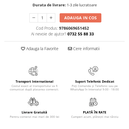
Masaj
Durata de livrare:
1-3 zile lucratoare
MedConnect
ADAUGA IN COS
Medicina & Farmacie
Cod Produs:
9786069651452
Medicina Pentru Toti
Ai nevoie de ajutor?
0732 55 88 33
SealfHealing
Sport
Adauga la Favorite
Cere informatii
Starea de bine
Terapii Alternative
AudioBook
Transport International
Suport Telefonic Dedicat
Beletristica
Costul exact al transportului va fi
Poți Comanda și Telefonic sau pe
comunicat după plasarea comenzii.
WhatsApp în Intervalul 9:00 - 18:00
Biografii, Memorii, Jurnale
Carti erotice
Carti pentru Adolescenti, Young
Livrare Gratuită
PLATĂ ÎN RATE
Adult
Pentru comenzi mai mari de 300 lei
Cumperi acum, plătești mai târziu
Crime, Thriller, Mistery