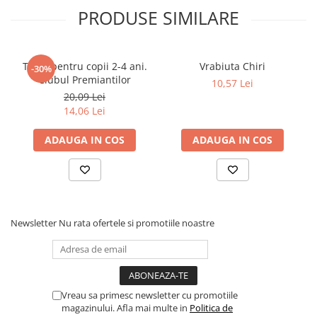
PRODUSE SIMILARE
Povesti ilustrate
Povesti - Basme - Legende
Realitatea Augmentata
Teste pentru copii 2-4 ani.
Vrabiuta Chiri
-30%
Religie pentru copii
Clubul Premiantilor
10,57 Lei
20,09 Lei
ScienceConnection
14,06 Lei
TP ROLL
ADAUGA IN COS
ADAUGA IN COS
Ceai si Cafea
Cafea
Cafea terapeutica
Ceai
Newsletter
Nu rata ofertele si promotiile noastre
Dezvoltare Personala
BUSINESS
Carti de joc
Dezvoltare Personala Adulti
Vreau sa primesc newsletter cu promotiile
magazinului. Afla mai multe in
Politica de
Dezvoltare Profesionala