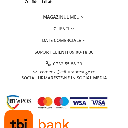
Confidentialitate
Dezvoltarea Afacerilor
Parenting & Familie
MAGAZINUL MEU
Psihologie, Psihanaliza
CLIENTI
PSYCONNECT
DATE COMERCIALE
Sexualitate
Istorie
SUPORT CLIENTI
09.00-18.00
Istorie & Filosofie
0732 55 88 33
Istorii Secrete
comenzi@edituraprestige.ro
Mituri si Legende
SOCIAL
URMARESTE-NE IN SOCIAL MEDIA
Tot Adevarul
Jocuri
Casute de papusi si mobilier
Creativitate
Educative
BrainBox