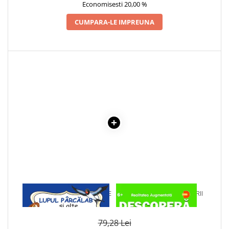
Economisesti 20,00 %
Cadouri
CUMPARA-LE IMPREUNA
Carti in dar
Carti pentru copii
Beletristica
Literatura Romana
Literatura Universala
Poezie
SF & Fantasy
Carte Prescolara, Joc
Carti cartonate
Descopera lumea
Descopera si invata
Din ograda
Povesti pe roti
1 x LUPUL PARCALAB SI ALTE
1 x DESCOPERA DINOZAURII
SNOAVE
IN 4D
Primele notiuni
Carti de colorat
79,28 Lei