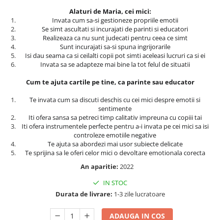
Masaj
Alaturi de Maria, cei mici:
Invata cum sa-si gestioneze propriile emotii
MedConnect
Se simt ascultati si incurajati de parinti si educatori
Medicina & Farmacie
Realizeaza ca nu sunt judecati pentru ceea ce simt
Sunt incurajati sa-si spuna ingrijorarile
Medicina Pentru Toti
Isi dau seama ca si ceilalti copii pot simti aceleasi lucruri ca si ei
Invata sa se adapteze mai bine la tot felul de situatii
SealfHealing
Cum te ajuta cartile pe tine, ca parinte sau educator
Sport
Starea de bine
Te invata cum sa discuti deschis cu cei mici despre emotii si
sentimente
Terapii Alternative
Iti ofera sansa sa petreci timp calitativ impreuna cu copiii tai
Iti ofera instrumentele perfecte pentru a-i invata pe cei mici sa isi
AudioBook
controleze emotiile negative
Beletristica
Te ajuta sa abordezi mai usor subiecte delicate
Te sprijina sa le oferi celor mici o devoltare emotionala corecta
Biografii, Memorii, Jurnale
An aparitie:
2022
Carti erotice
IN STOC
Carti pentru Adolescenti, Young
Adult
Durata de livrare:
1-3 zile lucratoare
Crime, Thriller, Mistery
ADAUGA IN COS