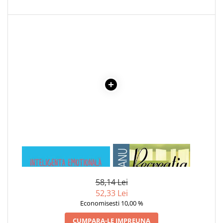
COLOREAZA CU PRIETENII
De colorat
Pot desena minunat
Sa coloram cu Nicol
Carti educative
Codul copiilor de succes
Copii 0-7 ani
Clubul Premiantilor
Super pitici 2-5 ani
Culegeri Auxiliare
Dezvoltare personala
1 x MARIA DESCOPERA
1 x RECREATIA MARE
Dictionare
PRIETENIA
Enciclopedii
58,14 Lei
Kids Book Club
52,33 Lei
Economisesti 10,00 %
Legende istorice
CUMPARA-LE IMPREUNA
Literatura Scolara