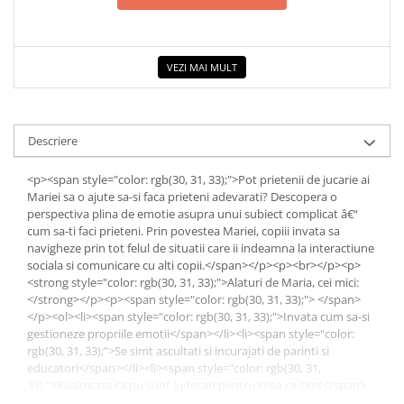
Elevi de 10 plus
Lecturi Scolare
VEZI MAI MULT
Lumea Copilariei
Ma pregatesc pentru scoala
Manuale - Carte Scolara
Descriere
Clasa a II-a
<p><span style="color: rgb(30, 31, 33);">Pot prietenii de jucarie ai
Clasa a III-a
Mariei sa o ajute sa-si faca prieteni adevarati? Descopera o
Clasa a IV-a
perspectiva plina de emotie asupra unui subiect complicat â€“
Clasa a V-a
cum sa-ti faci prieteni. Prin povestea Mariei, copiii invata sa
navigheze prin tot felul de situatii care ii indeamna la interactiune
Clasa a VI-a
sociala si comunicare cu alti copii.</span></p><p><br></p><p>
Clasa a VII-a
<strong style="color: rgb(30, 31, 33);">Alaturi de Maria, cei mici:
Clasa a VIII-a
</strong></p><p><span style="color: rgb(30, 31, 33);"> </span>
</p><ol><li><span style="color: rgb(30, 31, 33);">Invata cum sa-si
Clasa I
gestioneze propriile emotii</span></li><li><span style="color:
Clasa pregatitoare
rgb(30, 31, 33);">Se simt ascultati si incurajati de parinti si
educatori</span></li><li><span style="color: rgb(30, 31,
Limbi Straine
33);">Realizeaza ca nu sunt judecati pentru ceea ce simt</span>
Povesti
</li><li><span style="color: rgb(30, 31, 33);">Sunt incurajati sa-si