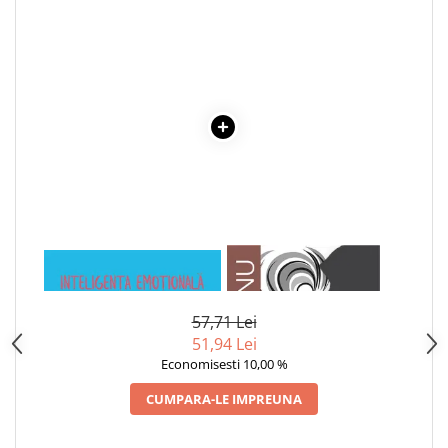
Articole Birotica
Accesorii Arhivare
Calculator
Hartie si Accesorii
Instrumente de scris
Organizare si Arhivare
Seturi birotica
Articole scolare
Arta
Caiete si Carnetele scolare
1 x MARIA DESCOPERA
1 x ADAM SI EVA
Coperti, Mape, Etichete
PRIETENIA
Ghiozdane si Penare scolare
57,71 Lei
Instrumente de scris
51,94 Lei
Instrumente si Truse Geometrie
Economisesti 10,00 %
Seturi scolare
CUMPARA-LE IMPREUNA
Calculator
Consumabile & Accesorii