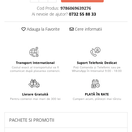
Literatura Romana
Cod Produs:
9786069639276
Literatura Universala
Ai nevoie de ajutor?
0732 55 88 33
Poezie
Adauga la Favorite
Cere informatii
Romane de dragoste, Carti
romantice
Senzatii/Dragoste
Senzatii/Erotic
Transport International
Suport Telefonic Dedicat
Senzatii/Suspans
Costul exact al transportului va fi
Poți Comanda și Telefonic sau pe
comunicat după plasarea comenzii.
WhatsApp în Intervalul 9:00 - 18:00
Senzatii/Thriller
SF & Fantasy
Teatru
Livrare Gratuită
PLATĂ ÎN RATE
Pentru comenzi mai mari de 300 lei
Cumperi acum, plătești mai târziu
Teens Book Club
Umor
Birotica & Papetarie
PACHETE SI PROMOTII
Adezivi si benzi adezive