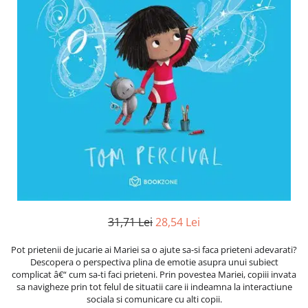
Numerologie
Paranormal
Parapsihologie
Ramtha
Audiobook
ReConnect
Religie
Crestinism
ScienceConnection
SelfConnect
SelfHealing
31,71 Lei
28,54 Lei
Vindecare Spirituala
Pot prietenii de jucarie ai Mariei sa o ajute sa-si faca prieteni adevarati?
Sanatate
Descopera o perspectiva plina de emotie asupra unui subiect
Diete
complicat â€“ cum sa-ti faci prieteni. Prin povestea Mariei, copiii invata
sa navigheze prin tot felul de situatii care ii indeamna la interactiune
Gastronomik
sociala si comunicare cu alti copii.