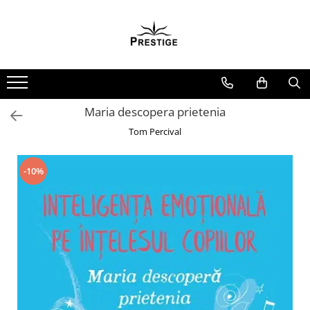
Toate Produsele
Noutati
Promotii
Pachete Speciale Carti
Maria descopera prietenia
Spiritualitate - Ezoterism
Tom Percival
AngelConnection
Arte Divinatorii
-10%
Astrologie
Chiromantie
Dezvoltare Spirituala
KidConnection
Minte Corp
New Illuminati Files