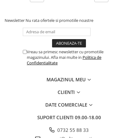
Dezvoltarea Afacerilor
Parenting & Familie
Newsletter
Nu rata ofertele si promotiile noastre
Psihologie, Psihanaliza
PSYCONNECT
Sexualitate
Vreau sa primesc newsletter cu promotiile
Istorie
magazinului. Afla mai multe in
Politica de
Istorie & Filosofie
Confidentialitate
Istorii Secrete
MAGAZINUL MEU
Mituri si Legende
Tot Adevarul
CLIENTI
Jocuri
DATE COMERCIALE
Casute de papusi si mobilier
SUPORT CLIENTI
09.00-18.00
Creativitate
Educative
0732 55 88 33
BrainBox