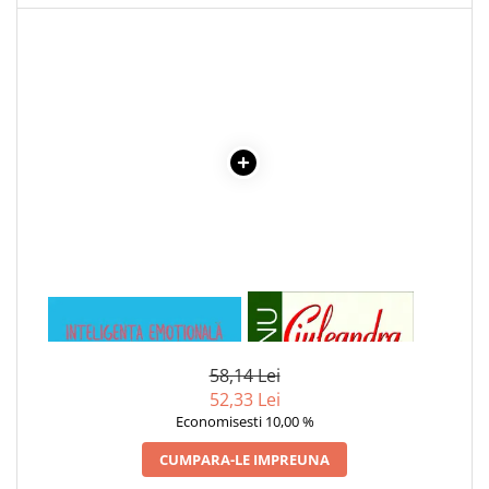
Cadouri
Carti in dar
Carti pentru copii
Beletristica
Literatura Romana
Literatura Universala
Poezie
SF & Fantasy
Carte Prescolara, Joc
Carti cartonate
1 x MARIA DESCOPERA
1 x CIULEANDRA
Descopera lumea
PRIETENIA
Descopera si invata
58,14 Lei
Din ograda
52,33 Lei
Povesti pe roti
Economisesti 10,00 %
Primele notiuni
CUMPARA-LE IMPREUNA
Carti de colorat