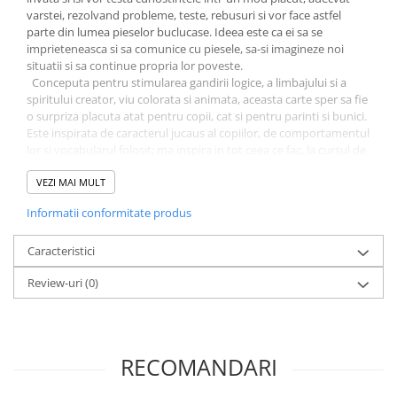
varstei, rezolvand probleme, teste, rebusuri si vor face astfel
Elevi de 10 plus
parte din lumea pieselor buclucase. Ideea este ca ei sa se
imprieteneasca si sa comunice cu piesele, sa-si imagineze noi
Lecturi Scolare
situatii si sa continue propria lor poveste.
Lumea Copilariei
Conceputa pentru stimularea gandirii logice, a limbajului si a
spiritului creator, viu colorata si animata, aceasta carte sper sa fie
Ma pregatesc pentru scoala
o surpriza placuta atat pentru copii, cat si pentru parinti si bunici.
Manuale - Carte Scolara
Este inspirata de caracterul jucaus al copiilor, de comportamentul
lor si vocabularul folosit; ma inspira in tot ceea ce fac, la cursul de
Clasa a II-a
sah niciodata nu intervine monotonia, o zi nu seamana cu alta.
Clasa a III-a
Ma simt privilegiata sa traiesc si sa retraiesc printre copii, sa
VEZI MAI MULT
legam prietenii si sa descoperim frumusetile jocului de sah
Clasa a IV-a
Informatii conformitate produs
dincolo de tehnica lui.
Clasa a V-a
Clasa a VI-a
Caracteristici
Clasa a VII-a
Review-uri
(0)
Clasa a VIII-a
Clasa I
Clasa pregatitoare
RECOMANDARI
Limbi Straine
Povesti