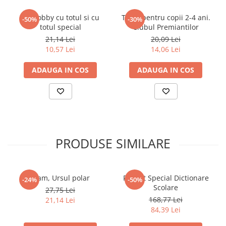
Povesti ilustrate
Un hobby cu totul si cu
Teste pentru copii 2-4 ani.
-50%
-30%
Povesti - Basme - Legende
totul special
Clubul Premiantilor
Realitatea Augmentata
21,14 Lei
20,09 Lei
10,57 Lei
14,06 Lei
Religie pentru copii
ScienceConnection
ADAUGA IN COS
ADAUGA IN COS
TP ROLL
Ceai si Cafea
Cafea
Cafea terapeutica
PRODUSE SIMILARE
Ceai
Dezvoltare Personala
BUSINESS
Fram, Ursul polar
Pachet Special Dictionare
-24%
-50%
Scolare
Carti de joc
27,75 Lei
168,77 Lei
21,14 Lei
Dezvoltare Personala Adulti
84,39 Lei
Dezvoltare Profesionala