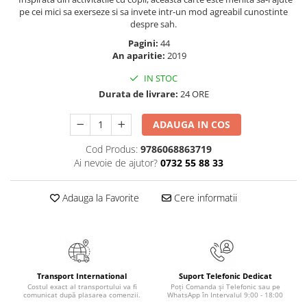
Masaj
pe cei mici sa exerseze si sa invete intr-un mod agreabil cunostinte
despre sah.
MedConnect
Pagini:
44
Medicina & Farmacie
An aparitie:
2019
Medicina Pentru Toti
IN STOC
SealfHealing
Durata de livrare:
24 ORE
Sport
ADAUGA IN COS
Starea de bine
Cod Produs:
9786068863719
Terapii Alternative
Ai nevoie de ajutor?
0732 55 88 33
AudioBook
Beletristica
Adauga la Favorite
Cere informatii
Biografii, Memorii, Jurnale
Carti erotice
Carti pentru Adolescenti, Young
Adult
Transport International
Suport Telefonic Dedicat
Costul exact al transportului va fi
Poți Comanda și Telefonic sau pe
Crime, Thriller, Mistery
comunicat după plasarea comenzii.
WhatsApp în Intervalul 9:00 - 18:00