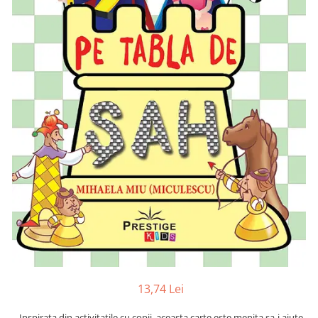
Numerologie
Paranormal
Parapsihologie
Ramtha
Audiobook
ReConnect
Religie
Crestinism
ScienceConnection
SelfConnect
SelfHealing
Vindecare Spirituala
Sanatate
Diete
13,74 Lei
Gastronomik
Inspirata din activitatile cu copii, aceasta carte este menita sa-i ajute