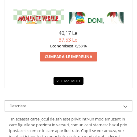
COLOREAZA CU PRIETENII
De colorat
1 x MOMENTE VESELE PE
1 x DONI, MISTRETUL DE
Pot desena minunat
TABLA DE SAH
SAVANA - VALORI MORALE: O
POVESTE DESPRE NARCISISM
Sa coloram cu Nicol
40,17 Lei
Carti educative
37,53 Lei
Codul copiilor de succes
Economisesti 6,58 %
Copii 0-7 ani
CUMPARA-LE IMPREUNA
Clubul Premiantilor
Super pitici 2-5 ani
Culegeri Auxiliare
VEZI MAI MULT
Dezvoltare personala
Dictionare
Descriere
Enciclopedii
Kids Book Club
In aceasta carte jocul de sah este privit intr-un mod amuzant in
care figurile se prezinta in versuri, comunica si starnesc hazul prin
Legende istorice
ipostazele comice in care apar ilustrate. Copiii se vor amuza, vor
invata si isi vor testa cunostintele intr-un mod placut, adecvat
Literatura Scolara