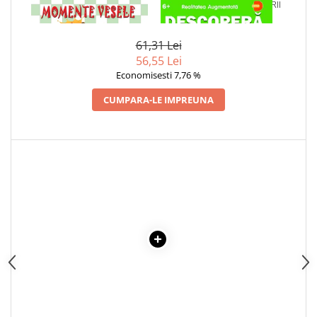
1 x MOMENTE VESELE PE
1 x DESCOPERA DINOZAURII
Articole Birotica
TABLA DE SAH
IN 4D
Accesorii Arhivare
61,31 Lei
Calculator
56,55 Lei
Hartie si Accesorii
Economisesti 7,76 %
Instrumente de scris
CUMPARA-LE IMPREUNA
Organizare si Arhivare
Seturi birotica
Articole scolare
Arta
Caiete si Carnetele scolare
Coperti, Mape, Etichete
Ghiozdane si Penare scolare
Instrumente de scris
Instrumente si Truse Geometrie
Seturi scolare
Calculator
Consumabile & Accesorii