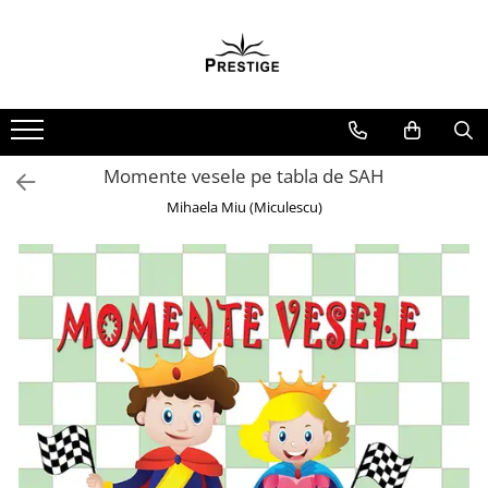
Toate Produsele
Noutati
Promotii
Pachete Speciale Carti
Momente vesele pe tabla de SAH
Spiritualitate - Ezoterism
Mihaela Miu (Miculescu)
AngelConnection
Arte Divinatorii
Astrologie
Chiromantie
Dezvoltare Spirituala
KidConnection
Minte Corp
New Illuminati Files