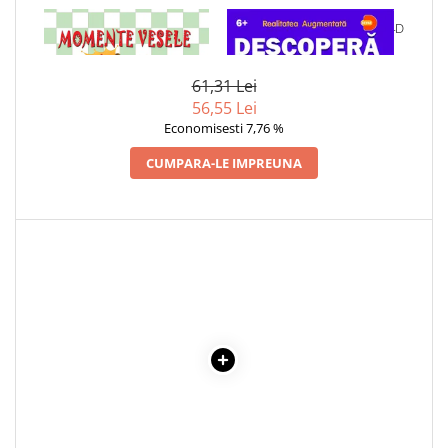
Cadouri
1 x MOMENTE VESELE PE
1 x DESCOPERA SPATIUL IN 4D
TABLA DE SAH
Carti in dar
Carti pentru copii
61,31 Lei
Beletristica
56,55 Lei
Economisesti 7,76 %
Literatura Romana
Literatura Universala
CUMPARA-LE IMPREUNA
Poezie
SF & Fantasy
Carte Prescolara, Joc
Carti cartonate
Descopera lumea
Descopera si invata
Din ograda
Povesti pe roti
Primele notiuni
Carti de colorat