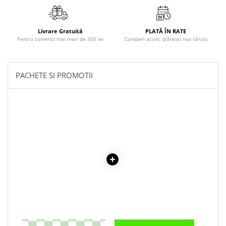
Literatura Romana
Literatura Universala
Livrare Gratuită
PLATĂ ÎN RATE
Poezie
Pentru comenzi mai mari de 300 lei
Cumperi acum, plătești mai târziu
Romane de dragoste, Carti
romantice
PACHETE SI PROMOTII
Senzatii/Dragoste
Senzatii/Erotic
Senzatii/Suspans
Senzatii/Thriller
SF & Fantasy
Teatru
Teens Book Club
Umor
Birotica & Papetarie
Adezivi si benzi adezive