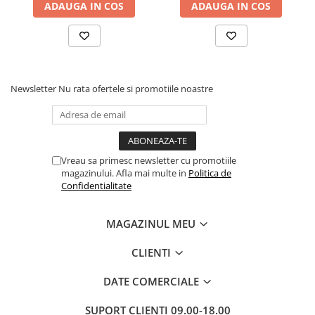
ADAUGA IN COS
ADAUGA IN COS
Dezvoltarea Afacerilor
Parenting & Familie
Psihologie, Psihanaliza
PSYCONNECT
Newsletter
Nu rata ofertele si promotiile noastre
Sexualitate
Istorie
Istorie & Filosofie
Vreau sa primesc newsletter cu promotiile
Istorii Secrete
magazinului. Afla mai multe in
Politica de
Mituri si Legende
Confidentialitate
Tot Adevarul
MAGAZINUL MEU
Jocuri
Casute de papusi si mobilier
CLIENTI
Creativitate
DATE COMERCIALE
Educative
SUPORT CLIENTI
09.00-18.00
BrainBox