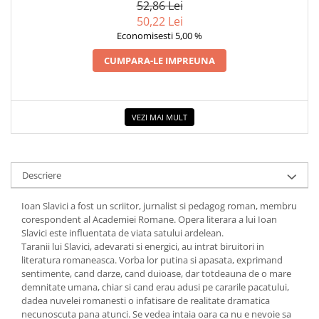
52,86 Lei
50,22 Lei
Economisesti 5,00 %
CUMPARA-LE IMPREUNA
VEZI MAI MULT
Descriere
Ioan Slavici a fost un scriitor, jurnalist si pedagog roman, membru
corespondent al Academiei Romane. Opera literara a lui Ioan
Slavici este influentata de viata satului ardelean.
Taranii lui Slavici, adevarati si energici, au intrat biruitori in
literatura romaneasca. Vorba lor putina si apasata, exprimand
sentimente, cand darze, cand duioase, dar totdeauna de o mare
demnitate umana, chiar si cand erau adusi pe cararile pacatului,
dadea nuvelei romanesti o infatisare de realitate dramatica
necunoscuta pana atunci. Se vedea intaia oara ca nu e nevoie sa