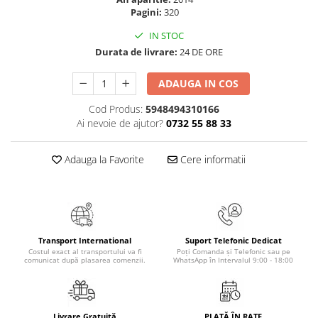
Pagini:
320
Elevi de 10 plus
IN STOC
Lecturi Scolare
Durata de livrare:
24 DE ORE
Lumea Copilariei
Ma pregatesc pentru scoala
ADAUGA IN COS
Manuale - Carte Scolara
Cod Produs:
5948494310166
Clasa a II-a
Ai nevoie de ajutor?
0732 55 88 33
Clasa a III-a
Clasa a IV-a
Adauga la Favorite
Cere informatii
Clasa a V-a
Clasa a VI-a
Clasa a VII-a
Clasa a VIII-a
Transport International
Suport Telefonic Dedicat
Clasa I
Costul exact al transportului va fi
Poți Comanda și Telefonic sau pe
comunicat după plasarea comenzii.
WhatsApp în Intervalul 9:00 - 18:00
Clasa pregatitoare
Limbi Straine
Povesti
Livrare Gratuită
PLATĂ ÎN RATE