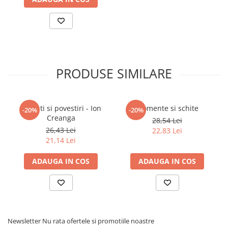
PRODUSE SIMILARE
Povesti si povestiri - Ion
Momente si schite
-20%
-20%
Creanga
28,54 Lei
26,43 Lei
22,83 Lei
21,14 Lei
ADAUGA IN COS
ADAUGA IN COS
Newsletter
Nu rata ofertele si promotiile noastre