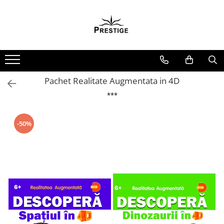
Toate Produsele
Noutati
Promotii
Pachete Speciale Carti
Pachet Realitate Augmentata in 4D
Spiritualitate - Ezoterism
***
AngelConnection
Arte Divinatorii
-50%
Astrologie
Chiromantie
Dezvoltare Spirituala
KidConnection
Minte Corp
New Illuminati Files