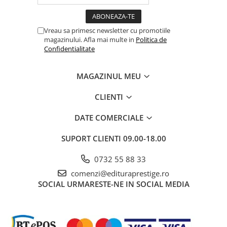
Povesti ilustrate
Povesti - Basme - Legende
Vreau sa primesc newsletter cu promotiile
Realitatea Augmentata
magazinului. Afla mai multe in
Politica de
Confidentialitate
Religie pentru copii
ScienceConnection
MAGAZINUL MEU
TP ROLL
CLIENTI
Ceai si Cafea
Cafea
DATE COMERCIALE
Cafea terapeutica
SUPORT CLIENTI
09.00-18.00
Ceai
0732 55 88 33
Dezvoltare Personala
comenzi@edituraprestige.ro
BUSINESS
SOCIAL
URMARESTE-NE IN SOCIAL MEDIA
Carti de joc
Dezvoltare Personala Adulti
Dezvoltare Profesionala