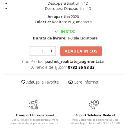
Descopera Spatiul in 4D
Masaj
Descopera Dinozaurii in 4D
MedConnect
An aparitie:
2020
Medicina & Farmacie
Colectie:
Realitate Augumentata
Medicina Pentru Toti
IN STOC
Durata de livrare:
1-3 zile lucratoare
SealfHealing
Sport
ADAUGA IN COS
Starea de bine
Cod Produs:
pachet_realitate_augmentata
Terapii Alternative
Ai nevoie de ajutor?
0732 55 88 33
AudioBook
Adauga la Favorite
Cere informatii
Beletristica
Biografii, Memorii, Jurnale
Carti erotice
Carti pentru Adolescenti, Young
Adult
Transport International
Suport Telefonic Dedicat
Costul exact al transportului va fi
Poți Comanda și Telefonic sau pe
Crime, Thriller, Mistery
comunicat după plasarea comenzii.
WhatsApp în Intervalul 9:00 - 18:00