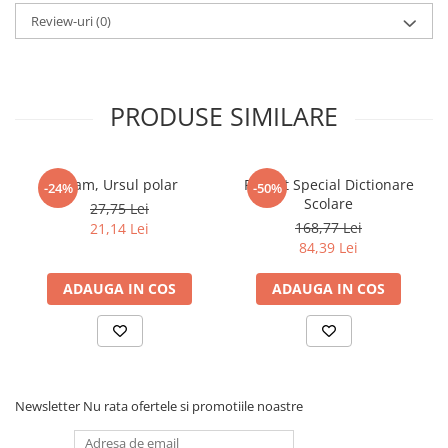
Review-uri
(0)
Elevi de 10 plus
Lecturi Scolare
Lumea Copilariei
PRODUSE SIMILARE
Ma pregatesc pentru scoala
Manuale - Carte Scolara
Clasa a II-a
Fram, Ursul polar
Pachet Special Dictionare
-24%
-50%
Clasa a III-a
Scolare
27,75 Lei
168,77 Lei
Clasa a IV-a
21,14 Lei
84,39 Lei
Clasa a V-a
Clasa a VI-a
ADAUGA IN COS
ADAUGA IN COS
Clasa a VII-a
Clasa a VIII-a
Clasa I
Clasa pregatitoare
Newsletter
Nu rata ofertele si promotiile noastre
Limbi Straine
Povesti