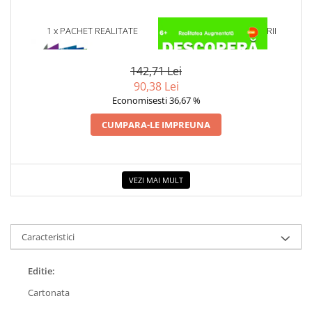
COLOREAZA CU PRIETENII
De colorat
1 x PACHET REALITATE
1 x DESCOPERA DINOZAURII
AUGMENTATA IN 4D
IN 4D
Pot desena minunat
Sa coloram cu Nicol
142,71 Lei
Carti educative
90,38 Lei
Economisesti 36,67 %
Codul copiilor de succes
Copii 0-7 ani
CUMPARA-LE IMPREUNA
Clubul Premiantilor
Super pitici 2-5 ani
VEZI MAI MULT
Culegeri Auxiliare
Dezvoltare personala
Dictionare
Caracteristici
Enciclopedii
Kids Book Club
Editie:
Legende istorice
Cartonata
Literatura Scolara