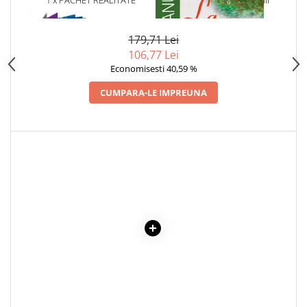
1 x PACHET REALITATE
1 x LA MEDELENI - VOL. I-III
Articole Birotica
AUGMENTATA IN 4D
Accesorii Arhivare
179,71 Lei
Calculator
106,77 Lei
Hartie si Accesorii
Economisesti 40,59 %
Instrumente de scris
CUMPARA-LE IMPREUNA
Organizare si Arhivare
Seturi birotica
Articole scolare
Arta
Caiete si Carnetele scolare
Coperti, Mape, Etichete
Ghiozdane si Penare scolare
Instrumente de scris
Instrumente si Truse Geometrie
Seturi scolare
Calculator
Consumabile & Accesorii