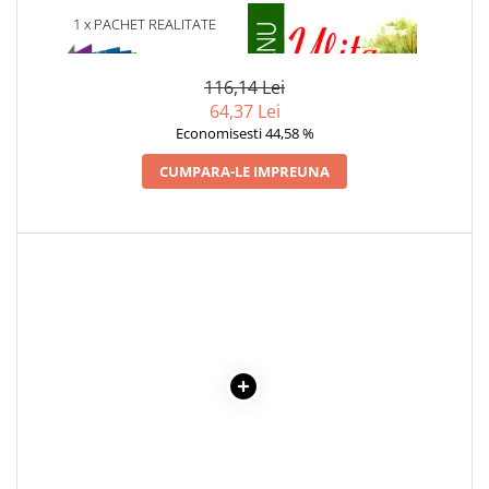
1 x PACHET REALITATE
1 x ULITA COPILARIEI
Cadouri
AUGMENTATA IN 4D
Carti in dar
Carti pentru copii
116,14 Lei
64,37 Lei
Beletristica
Economisesti 44,58 %
Literatura Romana
CUMPARA-LE IMPREUNA
Literatura Universala
Poezie
SF & Fantasy
Carte Prescolara, Joc
Carti cartonate
Descopera lumea
Descopera si invata
Din ograda
Povesti pe roti
Primele notiuni
Carti de colorat