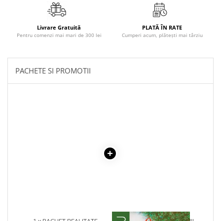
Literatura Romana
Literatura Universala
Livrare Gratuită
PLATĂ ÎN RATE
Poezie
Pentru comenzi mai mari de 300 lei
Cumperi acum, plătești mai târziu
Romane de dragoste, Carti
romantice
PACHETE SI PROMOTII
Senzatii/Dragoste
Senzatii/Erotic
Senzatii/Suspans
Senzatii/Thriller
SF & Fantasy
Teatru
Teens Book Club
Umor
Birotica & Papetarie
Adezivi si benzi adezive