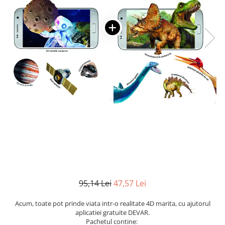
Numerologie
Paranormal
Parapsihologie
Ramtha
Audiobook
ReConnect
Religie
Crestinism
ScienceConnection
SelfConnect
SelfHealing
Vindecare Spirituala
95,14 Lei
47,57 Lei
Sanatate
Diete
Acum, toate pot prinde viata intr-o realitate 4D marita, cu ajutorul
aplicatiei gratuite DEVAR.
Gastronomik
Pachetul contine: