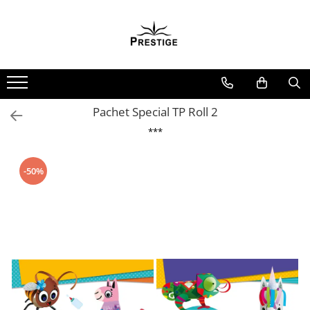
Toate Produsele
Noutati
Promotii
Pachete Speciale Carti
Pachet Special TP Roll 2
Spiritualitate - Ezoterism
***
AngelConnection
Arte Divinatorii
-50%
Astrologie
Chiromantie
Dezvoltare Spirituala
KidConnection
Minte Corp
New Illuminati Files