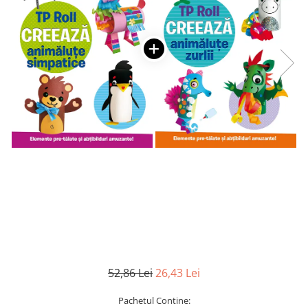
Numerologie
Paranormal
Parapsihologie
Ramtha
Audiobook
ReConnect
Religie
Crestinism
ScienceConnection
SelfConnect
SelfHealing
Vindecare Spirituala
Sanatate
52,86 Lei
26,43 Lei
Diete
Gastronomik
Pachetul Contine: