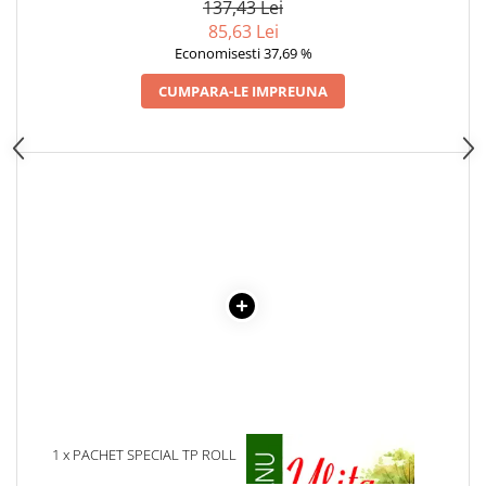
137,43 Lei
Articole Birotica
85,63 Lei
Accesorii Arhivare
Economisesti 37,69 %
Calculator
CUMPARA-LE IMPREUNA
Hartie si Accesorii
Instrumente de scris
Organizare si Arhivare
Seturi birotica
Articole scolare
Arta
Caiete si Carnetele scolare
Coperti, Mape, Etichete
Ghiozdane si Penare scolare
Instrumente de scris
Instrumente si Truse Geometrie
Seturi scolare
Calculator
1 x PACHET SPECIAL TP ROLL
1 x ULITA COPILARIEI
2
Consumabile & Accesorii