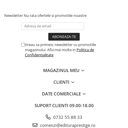
Povesti ilustrate
Povesti - Basme - Legende
Newsletter
Nu rata ofertele si promotiile noastre
Realitatea Augmentata
Religie pentru copii
ScienceConnection
Vreau sa primesc newsletter cu promotiile
TP ROLL
magazinului. Afla mai multe in
Politica de
Confidentialitate
Ceai si Cafea
Cafea
MAGAZINUL MEU
Cafea terapeutica
CLIENTI
Ceai
Dezvoltare Personala
DATE COMERCIALE
BUSINESS
SUPORT CLIENTI
09.00-18.00
Carti de joc
Dezvoltare Personala Adulti
0732 55 88 33
Dezvoltare Profesionala
comenzi@edituraprestige.ro