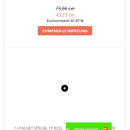
Cadouri
73,86 Lei
43,23 Lei
Carti in dar
Economisesti 41,47 %
Carti pentru copii
Beletristica
CUMPARA-LE IMPREUNA
Literatura Romana
Literatura Universala
Poezie
SF & Fantasy
Carte Prescolara, Joc
Carti cartonate
Descopera lumea
Descopera si invata
Din ograda
Povesti pe roti
Primele notiuni
Carti de colorat
1 x PACHET SPECIAL TP ROLL
1 x DESCOPERA DINOZAURII