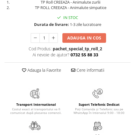
TP Roll CREEAZA - Animalute zurlii
Masaj
TP ROLL CREEAZA - Animalute simpatice
MedConnect
IN STOC
Medicina & Farmacie
Durata de livrare:
1-3 zile lucratoare
Medicina Pentru Toti
ADAUGA IN COS
SealfHealing
Cod Produs:
pachet_special_tp_roll_2
Sport
Ai nevoie de ajutor?
0732 55 88 33
Starea de bine
Terapii Alternative
Adauga la Favorite
Cere informatii
AudioBook
Beletristica
Biografii, Memorii, Jurnale
Carti erotice
Transport International
Suport Telefonic Dedicat
Costul exact al transportului va fi
Poți Comanda și Telefonic sau pe
Carti pentru Adolescenti, Young
comunicat după plasarea comenzii.
WhatsApp în Intervalul 9:00 - 18:00
Adult
Crime, Thriller, Mistery