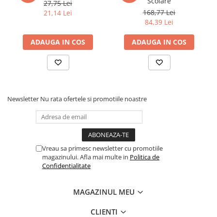
Scolare
27,75 Lei
Povesti ilustrate
168,77 Lei
21,14 Lei
Povesti - Basme - Legende
84,39 Lei
Realitatea Augmentata
ADAUGA IN COS
ADAUGA IN COS
Religie pentru copii
ScienceConnection
TP ROLL
Ceai si Cafea
Newsletter
Nu rata ofertele si promotiile noastre
Cafea
Cafea terapeutica
Ceai
Vreau sa primesc newsletter cu promotiile
Dezvoltare Personala
magazinului. Afla mai multe in
Politica de
Confidentialitate
BUSINESS
Carti de joc
MAGAZINUL MEU
Dezvoltare Personala Adulti
CLIENTI
Dezvoltare Profesionala