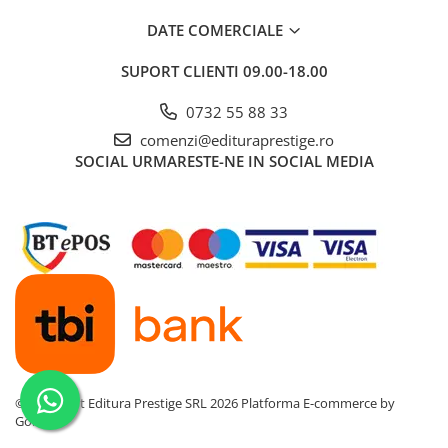
Dezvoltarea Afacerilor
DATE COMERCIALE
Parenting & Familie
SUPORT CLIENTI
09.00-18.00
Psihologie, Psihanaliza
0732 55 88 33
PSYCONNECT
comenzi@edituraprestige.ro
Sexualitate
SOCIAL
URMARESTE-NE IN SOCIAL MEDIA
Istorie
Istorie & Filosofie
Istorii Secrete
Mituri si Legende
Tot Adevarul
Jocuri
Casute de papusi si mobilier
Creativitate
©Copyright Editura Prestige SRL 2026
Platforma E-commerce by
Educative
Gomag
BrainBox