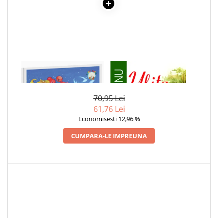
Cadouri
Carti in dar
Carti pentru copii
Beletristica
Literatura Romana
1 x POVESTI DIN CASUTA
1 x ULITA COPILARIEI
Literatura Universala
BOBULUI DE GRAU
Poezie
70,95 Lei
SF & Fantasy
61,76 Lei
Carte Prescolara, Joc
Economisesti 12,96 %
Carti cartonate
CUMPARA-LE IMPREUNA
Descopera lumea
Descopera si invata
Din ograda
Povesti pe roti
Primele notiuni
Carti de colorat