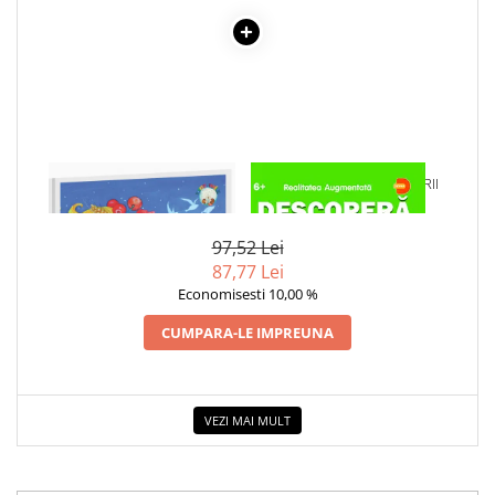
COLOREAZA CU PRIETENII
De colorat
Pot desena minunat
Sa coloram cu Nicol
Carti educative
Codul copiilor de succes
1 x POVESTI DIN CASUTA
1 x DESCOPERA DINOZAURII
Copii 0-7 ani
BOBULUI DE GRAU
IN 4D
Clubul Premiantilor
97,52 Lei
Super pitici 2-5 ani
87,77 Lei
Culegeri Auxiliare
Economisesti 10,00 %
Dezvoltare personala
CUMPARA-LE IMPREUNA
Dictionare
Enciclopedii
VEZI MAI MULT
Kids Book Club
Legende istorice
Literatura Scolara