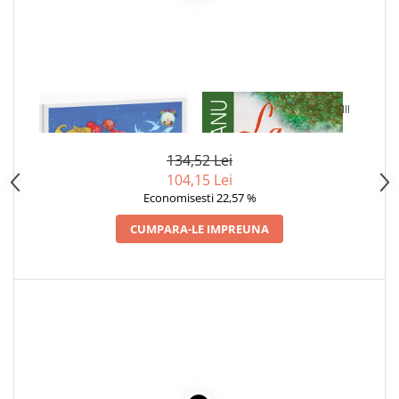
Articole Birotica
Accesorii Arhivare
Calculator
Hartie si Accesorii
Instrumente de scris
1 x POVESTI DIN CASUTA
1 x LA MEDELENI - VOL. I-III
BOBULUI DE GRAU
Organizare si Arhivare
Seturi birotica
134,52 Lei
Articole scolare
104,15 Lei
Economisesti 22,57 %
Arta
Caiete si Carnetele scolare
CUMPARA-LE IMPREUNA
Coperti, Mape, Etichete
Ghiozdane si Penare scolare
Instrumente de scris
Instrumente si Truse Geometrie
Seturi scolare
Calculator
Consumabile & Accesorii