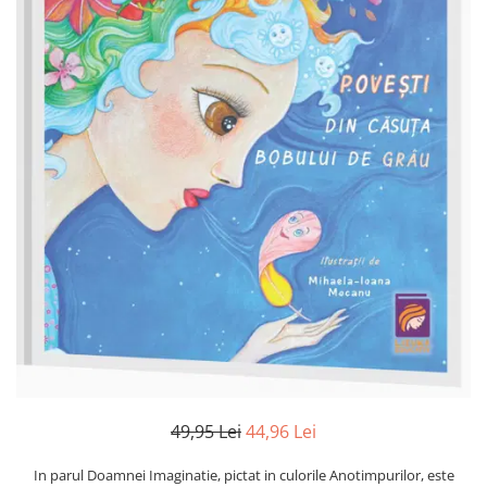
Numerologie
Paranormal
Parapsihologie
Ramtha
Audiobook
ReConnect
Religie
Crestinism
ScienceConnection
SelfConnect
SelfHealing
Vindecare Spirituala
Sanatate
49,95 Lei
44,96 Lei
Diete
Gastronomik
In parul Doamnei Imaginatie, pictat in culorile Anotimpurilor, este