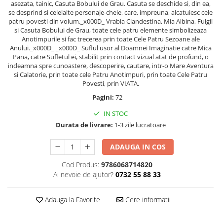
asezata, tainic, Casuta Bobului de Grau. Casuta se deschide si, din ea,
Masaj
se desprind si celelalte personaje-cheie, care, impreuna, alcatuiesc cele
patru povesti din volum._x000D_ Vrabia Clandestina, Mia Albina, Fulgii
MedConnect
si Casuta Bobului de Grau, toate cele patru elemente simbolizeaza
Medicina & Farmacie
Anotimpurile si fac trecerea prin toate Cele Patru Sezoane ale
Anului._x000D_ _x000D_ Suflul usor al Doamnei Imaginatie catre Mica
Medicina Pentru Toti
Pana, catre Sufletul ei, stabilit prin contact vizual atat de profund, o
indeamna spre cunoastere, descoperire, cautare, intr-o Mare Aventura
SealfHealing
si Calatorie, prin toate cele Patru Anotimpuri, prin toate Cele Patru
Sport
Povesti, prin VIATA.
Pagini:
72
Starea de bine
Terapii Alternative
IN STOC
Durata de livrare:
1-3 zile lucratoare
AudioBook
Beletristica
ADAUGA IN COS
Biografii, Memorii, Jurnale
Cod Produs:
9786068714820
Carti erotice
Ai nevoie de ajutor?
0732 55 88 33
Carti pentru Adolescenti, Young
Adult
Adauga la Favorite
Cere informatii
Crime, Thriller, Mistery