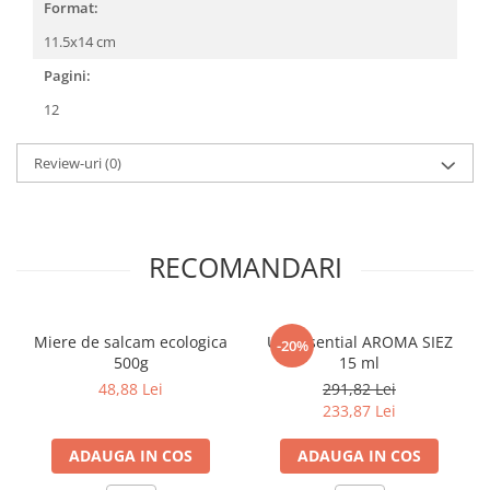
Format:
COLOREAZA CU PRIETENII
De colorat
11.5x14 cm
Pot desena minunat
Pagini:
Sa coloram cu Nicol
12
Carti educative
Codul copiilor de succes
Review-uri
(0)
Copii 0-7 ani
Clubul Premiantilor
Super pitici 2-5 ani
RECOMANDARI
Culegeri Auxiliare
Dezvoltare personala
Miere de salcam ecologica
Ulei Esential AROMA SIEZ
-20%
Dictionare
500g
15 ml
Enciclopedii
48,88 Lei
291,82 Lei
233,87 Lei
Kids Book Club
Legende istorice
ADAUGA IN COS
ADAUGA IN COS
Literatura Scolara