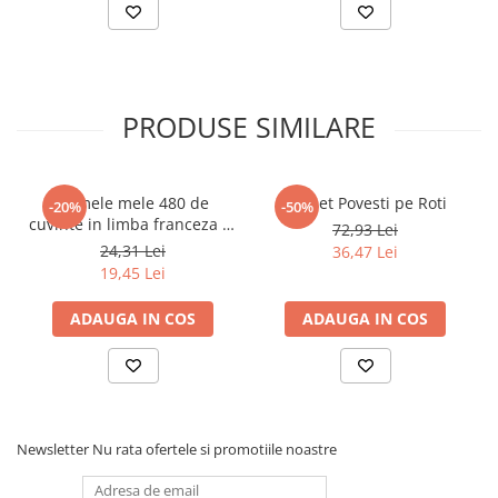
Elevi de 10 plus
Lecturi Scolare
Lumea Copilariei
PRODUSE SIMILARE
Ma pregatesc pentru scoala
Manuale - Carte Scolara
Clasa a II-a
Primele mele 480 de
Pachet Povesti pe Roti
-20%
-50%
Clasa a III-a
cuvinte in limba franceza in
72,93 Lei
40 de teme
24,31 Lei
36,47 Lei
Clasa a IV-a
19,45 Lei
Clasa a V-a
Clasa a VI-a
ADAUGA IN COS
ADAUGA IN COS
Clasa a VII-a
Clasa a VIII-a
Clasa I
Clasa pregatitoare
Newsletter
Nu rata ofertele si promotiile noastre
Limbi Straine
Povesti