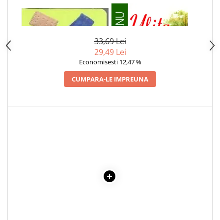
Articole Birotica
1 x PRIMELE MELE CUVINTE LA
1 x ULITA COPILARIEI
Accesorii Arhivare
VARSTA DE 1 AN
Calculator
33,69 Lei
Hartie si Accesorii
29,49 Lei
Instrumente de scris
Economisesti 12,47 %
Organizare si Arhivare
CUMPARA-LE IMPREUNA
Seturi birotica
Articole scolare
Arta
Caiete si Carnetele scolare
Coperti, Mape, Etichete
Ghiozdane si Penare scolare
Instrumente de scris
Instrumente si Truse Geometrie
Seturi scolare
Calculator
Consumabile & Accesorii