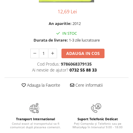
Numerologie
12,69 Lei
Paranormal
Parapsihologie
An aparitie:
2012
Ramtha
IN STOC
Audiobook
Durata de livrare:
1-3 zile lucratoare
ReConnect
ADAUGA IN COS
Religie
Cod Produs:
9786068379135
Crestinism
Ai nevoie de ajutor?
0732 55 88 33
ScienceConnection
SelfConnect
Adauga la Favorite
Cere informatii
SelfHealing
Vindecare Spirituala
Sanatate
Diete
Transport International
Suport Telefonic Dedicat
Costul exact al transportului va fi
Poți Comanda și Telefonic sau pe
Gastronomik
comunicat după plasarea comenzii.
WhatsApp în Intervalul 9:00 - 18:00