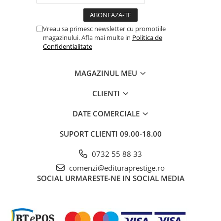
Povesti ilustrate
Povesti - Basme - Legende
Vreau sa primesc newsletter cu promotiile
Realitatea Augmentata
magazinului. Afla mai multe in
Politica de
Confidentialitate
Religie pentru copii
ScienceConnection
MAGAZINUL MEU
TP ROLL
CLIENTI
Ceai si Cafea
Cafea
DATE COMERCIALE
Cafea terapeutica
SUPORT CLIENTI
09.00-18.00
Ceai
0732 55 88 33
Dezvoltare Personala
comenzi@edituraprestige.ro
BUSINESS
SOCIAL
URMARESTE-NE IN SOCIAL MEDIA
Carti de joc
Dezvoltare Personala Adulti
Dezvoltare Profesionala