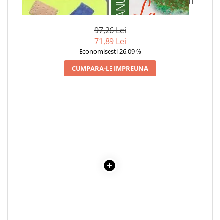
1 x PRIMELE MELE CUVINTE LA
1 x LA MEDELENI - VOL. I-III
Literatura Romana
VARSTA DE 1 AN
Literatura Universala
97,26 Lei
Poezie
71,89 Lei
Romane de dragoste, Carti
Economisesti 26,09 %
romantice
CUMPARA-LE IMPREUNA
Senzatii/Dragoste
Senzatii/Erotic
Senzatii/Suspans
Senzatii/Thriller
SF & Fantasy
Teatru
Teens Book Club
Umor
Birotica & Papetarie
Adezivi si benzi adezive