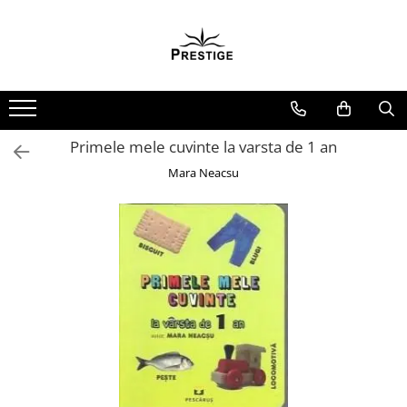
Toate Produsele
Noutati
Promotii
Pachete Speciale Carti
Primele mele cuvinte la varsta de 1 an
Spiritualitate - Ezoterism
Mara Neacsu
AngelConnection
Arte Divinatorii
Astrologie
Chiromantie
Dezvoltare Spirituala
KidConnection
Minte Corp
New Illuminati Files