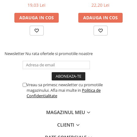
19,03 Lei
22,20 Lei
Povesti ilustrate
Povesti - Basme - Legende
ADAUGA IN COS
ADAUGA IN COS
Realitatea Augmentata
Religie pentru copii
ScienceConnection
TP ROLL
Newsletter
Nu rata ofertele si promotiile noastre
Ceai si Cafea
Cafea
Cafea terapeutica
Vreau sa primesc newsletter cu promotiile
Ceai
magazinului. Afla mai multe in
Politica de
Confidentialitate
Dezvoltare Personala
BUSINESS
MAGAZINUL MEU
Carti de joc
Dezvoltare Personala Adulti
CLIENTI
Dezvoltare Profesionala