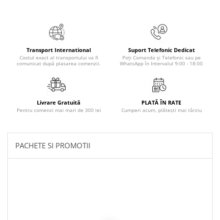
Masaj
MedConnect
Medicina & Farmacie
Transport International
Suport Telefonic Dedicat
Medicina Pentru Toti
Costul exact al transportului va fi
Poți Comanda și Telefonic sau pe
comunicat după plasarea comenzii.
WhatsApp în Intervalul 9:00 - 18:00
SealfHealing
Sport
Starea de bine
Livrare Gratuită
PLATĂ ÎN RATE
Pentru comenzi mai mari de 300 lei
Cumperi acum, plătești mai târziu
Terapii Alternative
AudioBook
Beletristica
PACHETE SI PROMOTII
Biografii, Memorii, Jurnale
Carti erotice
Carti pentru Adolescenti, Young
Adult
Crime, Thriller, Mistery