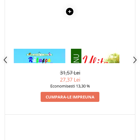
Articole Birotica
Accesorii Arhivare
Calculator
Hartie si Accesorii
Instrumente de scris
Organizare si Arhivare
Seturi birotica
1 x RATUSCA CEA URATA -
1 x ULITA COPILARIEI
CARTE DE COLORAT
Articole scolare
Arta
31,57 Lei
27,37 Lei
Caiete si Carnetele scolare
Economisesti 13,30 %
Coperti, Mape, Etichete
Ghiozdane si Penare scolare
CUMPARA-LE IMPREUNA
Instrumente de scris
Instrumente si Truse Geometrie
Seturi scolare
Calculator
Consumabile & Accesorii