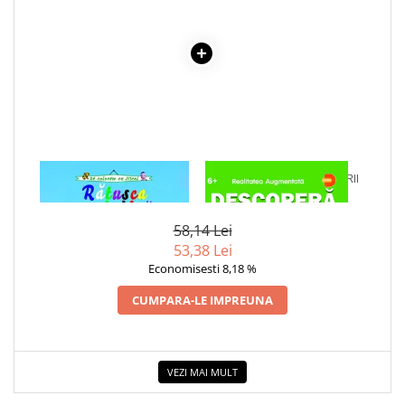
Cadouri
Carti in dar
Carti pentru copii
Beletristica
Literatura Romana
Literatura Universala
Poezie
1 x RATUSCA CEA URATA -
1 x DESCOPERA DINOZAURII
SF & Fantasy
CARTE DE COLORAT
IN 4D
Carte Prescolara, Joc
58,14 Lei
Carti cartonate
53,38 Lei
Economisesti 8,18 %
Descopera lumea
Descopera si invata
CUMPARA-LE IMPREUNA
Din ograda
Povesti pe roti
Primele notiuni
VEZI MAI MULT
Carti de colorat