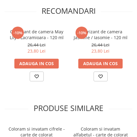
RECOMANDARI
Elevi de 10 plus
Lecturi Scolare
Lumea Copilariei
Odorizant de camera May
Odorizant de camera
-10%
-10%
Ma pregatesc pentru scoala
Lily / Lacramioara - 120 ml
Jasmine / Iasomie - 120 ml
Manuale - Carte Scolara
26,44 Lei
26,44 Lei
23,80 Lei
23,80 Lei
Clasa a II-a
Clasa a III-a
ADAUGA IN COS
ADAUGA IN COS
Clasa a IV-a
Clasa a V-a
Clasa a VI-a
Clasa a VII-a
Clasa a VIII-a
PRODUSE SIMILARE
Clasa I
Clasa pregatitoare
Limbi Straine
Coloram si invatam cifrele -
Coloram si invatam
Povesti
carte de colorat
alfabetul - carte de colorat