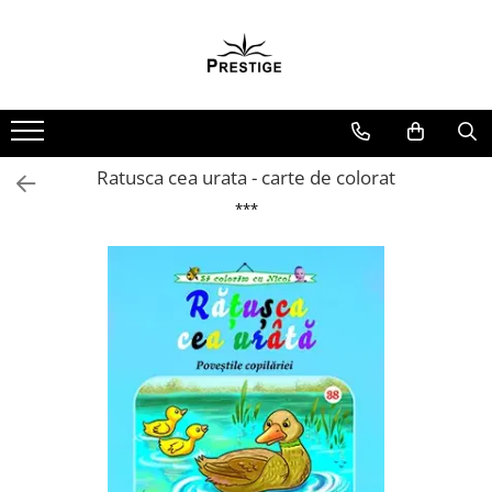
Toate Produsele
Noutati
Promotii
Pachete Speciale Carti
Ratusca cea urata - carte de colorat
Spiritualitate - Ezoterism
***
AngelConnection
Arte Divinatorii
Astrologie
Chiromantie
Dezvoltare Spirituala
KidConnection
Minte Corp
New Illuminati Files