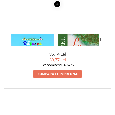
Literatura Romana
Literatura Universala
Poezie
Romane de dragoste, Carti
romantice
1 x RATUSCA CEA URATA -
1 x LA MEDELENI - VOL. I-III
Senzatii/Dragoste
CARTE DE COLORAT
Senzatii/Erotic
95,14 Lei
Senzatii/Suspans
69,77 Lei
Senzatii/Thriller
Economisesti 26,67 %
SF & Fantasy
CUMPARA-LE IMPREUNA
Teatru
Teens Book Club
Umor
Birotica & Papetarie
Adezivi si benzi adezive