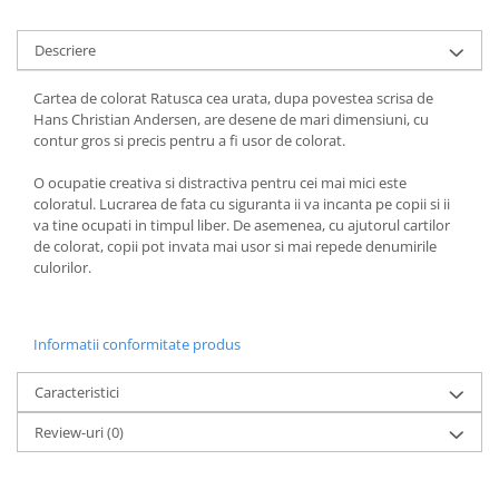
COLOREAZA CU PRIETENII
De colorat
Descriere
Pot desena minunat
Cartea de colorat Ratusca cea urata, dupa povestea scrisa de
Sa coloram cu Nicol
Hans Christian Andersen, are desene de mari dimensiuni, cu
Carti educative
contur gros si precis pentru a fi usor de colorat.
Codul copiilor de succes
O ocupatie creativa si distractiva pentru cei mai mici este
Copii 0-7 ani
coloratul. Lucrarea de fata cu siguranta ii va incanta pe copii si ii
va tine ocupati in timpul liber. De asemenea, cu ajutorul cartilor
Clubul Premiantilor
de colorat, copii pot invata mai usor si mai repede denumirile
Super pitici 2-5 ani
culorilor.
Culegeri Auxiliare
Dezvoltare personala
Informatii conformitate produs
Dictionare
Caracteristici
Enciclopedii
Kids Book Club
Review-uri
(0)
Legende istorice
Literatura Scolara