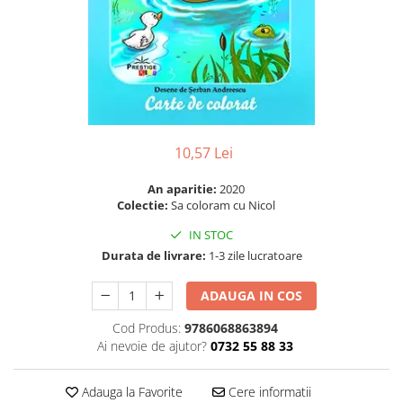
Numerologie
Paranormal
Parapsihologie
Ramtha
Audiobook
ReConnect
10,57 Lei
Religie
An aparitie:
2020
Crestinism
Colectie:
Sa coloram cu Nicol
ScienceConnection
IN STOC
SelfConnect
Durata de livrare:
1-3 zile lucratoare
SelfHealing
ADAUGA IN COS
Vindecare Spirituala
Cod Produs:
9786068863894
Sanatate
Ai nevoie de ajutor?
0732 55 88 33
Diete
Gastronomik
Adauga la Favorite
Cere informatii