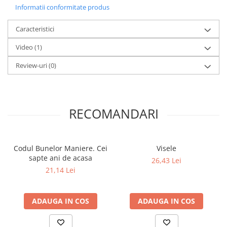
Informatii conformitate produs
Elevi de 10 plus
Lecturi Scolare
Caracteristici
Lumea Copilariei
Video
(1)
Ma pregatesc pentru scoala
Review-uri
(0)
Manuale - Carte Scolara
Clasa a II-a
Clasa a III-a
RECOMANDARI
Clasa a IV-a
Clasa a V-a
Clasa a VI-a
Codul Bunelor Maniere. Cei
Visele
Clasa a VII-a
sapte ani de acasa
26,43 Lei
Clasa a VIII-a
21,14 Lei
Clasa I
Clasa pregatitoare
ADAUGA IN COS
ADAUGA IN COS
Limbi Straine
Povesti