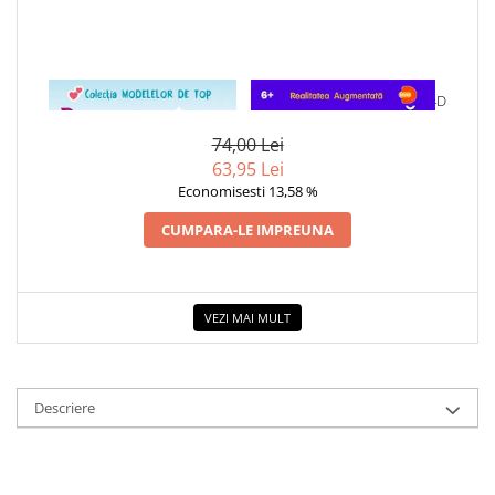
COLOREAZA CU PRIETENII
De colorat
Pot desena minunat
Sa coloram cu Nicol
1 x ROMANTICA VANESSA
1 x DESCOPERA SPATIUL IN 4D
Carti educative
74,00 Lei
Codul copiilor de succes
63,95 Lei
Economisesti 13,58 %
Copii 0-7 ani
CUMPARA-LE IMPREUNA
Clubul Premiantilor
Super pitici 2-5 ani
Culegeri Auxiliare
VEZI MAI MULT
Dezvoltare personala
Dictionare
Enciclopedii
Descriere
Kids Book Club
Legende istorice
Literatura Scolara