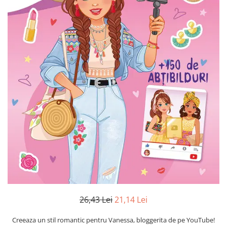
Numerologie
Paranormal
Parapsihologie
Ramtha
Audiobook
ReConnect
Religie
Crestinism
ScienceConnection
SelfConnect
SelfHealing
Vindecare Spirituala
Sanatate
26,43 Lei
21,14 Lei
Diete
Gastronomik
Creeaza un stil romantic pentru Vanessa, bloggerita de pe YouTube!