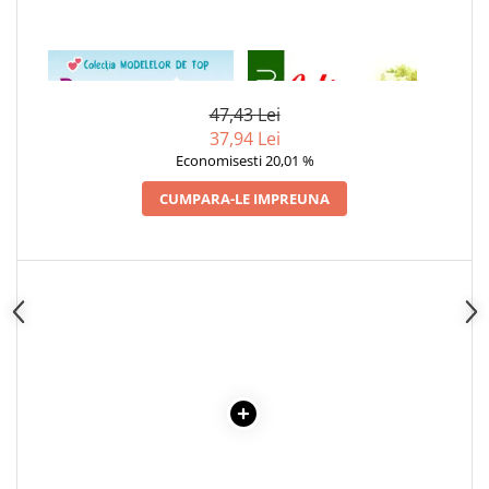
Articole Birotica
Accesorii Arhivare
1 x ROMANTICA VANESSA
1 x ULITA COPILARIEI
Calculator
Hartie si Accesorii
47,43 Lei
Instrumente de scris
37,94 Lei
Organizare si Arhivare
Economisesti 20,01 %
Seturi birotica
CUMPARA-LE IMPREUNA
Articole scolare
Arta
Caiete si Carnetele scolare
Coperti, Mape, Etichete
Ghiozdane si Penare scolare
Instrumente de scris
Instrumente si Truse Geometrie
Seturi scolare
Calculator
Consumabile & Accesorii