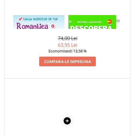
Cadouri
Carti in dar
1 x ROMANTICA VANESSA
1 x DESCOPERA DINOZAURII
Carti pentru copii
IN 4D
Beletristica
74,00 Lei
Literatura Romana
63,95 Lei
Literatura Universala
Economisesti 13,58 %
Poezie
CUMPARA-LE IMPREUNA
SF & Fantasy
Carte Prescolara, Joc
Carti cartonate
Descopera lumea
Descopera si invata
Din ograda
Povesti pe roti
Primele notiuni
Carti de colorat