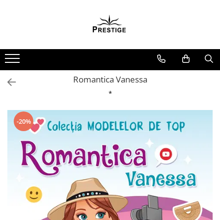
Toate Produsele
Noutati
Promotii
Pachete Speciale Carti
Romantica Vanessa
Spiritualitate - Ezoterism
*
AngelConnection
Arte Divinatorii
-20%
Astrologie
Chiromantie
Dezvoltare Spirituala
KidConnection
Minte Corp
New Illuminati Files