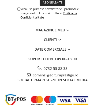
Dezvoltarea Afacerilor
Vreau sa primesc newsletter cu promotiile
Parenting & Familie
magazinului. Afla mai multe in
Politica de
Confidentialitate
Psihologie, Psihanaliza
PSYCONNECT
MAGAZINUL MEU
Sexualitate
CLIENTI
Istorie
Istorie & Filosofie
DATE COMERCIALE
Istorii Secrete
SUPORT CLIENTI
09.00-18.00
Mituri si Legende
0732 55 88 33
Tot Adevarul
comenzi@edituraprestige.ro
Jocuri
SOCIAL
URMARESTE-NE IN SOCIAL MEDIA
Casute de papusi si mobilier
Creativitate
Educative
BrainBox