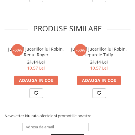
Povesti ilustrate
Povesti - Basme - Legende
Realitatea Augmentata
PRODUSE SIMILARE
Religie pentru copii
ScienceConnection
Jurnalul jucariilor lui Robin,
Jurnalul jucariilor lui Robin,
-50%
-50%
TP ROLL
Renul Roger
Iepurele Taffy
Ceai si Cafea
21,14 Lei
21,14 Lei
10,57 Lei
10,57 Lei
Cafea
Cafea terapeutica
ADAUGA IN COS
ADAUGA IN COS
Ceai
Dezvoltare Personala
BUSINESS
Carti de joc
Newsletter
Nu rata ofertele si promotiile noastre
Dezvoltare Personala Adulti
Dezvoltare Profesionala