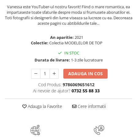
Masaj
Vanessa este YouTuber-ul nostru favorit! Fiind o mare romantica, ea
impartaseste toate sfaturile despre moda si frumusete abonatilor ei.
MedConnect
Toti fotografii si designerii din lume viseaza sa lucreze cu ea. Decoreaza
Medicina & Farmacie
aceste pagini cu abtibildurile tale...
Medicina Pentru Toti
An aparitie:
2021
SealfHealing
Colectie:
Colectia MODELELOR DE TOP
Sport
IN STOC
Durata de livrare:
1-3 zile lucratoare
Starea de bine
Terapii Alternative
ADAUGA IN COS
AudioBook
Cod Produs:
9786069651612
Beletristica
Ai nevoie de ajutor?
0732 55 88 33
Biografii, Memorii, Jurnale
Carti erotice
Adauga la Favorite
Cere informatii
Carti pentru Adolescenti, Young
Adult
Crime, Thriller, Mistery