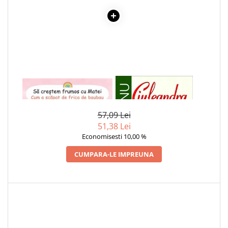
Dezvoltarea Afacerilor
Parenting & Familie
Psihologie, Psihanaliza
PSYCONNECT
Sexualitate
1 x SA CRESTEM FRUMOS CU
1 x CIULEANDRA
Istorie
MATEI. CUM A SCAPAT DE
Istorie & Filosofie
FRICA DE BAUBAU
57,09 Lei
Istorii Secrete
51,38 Lei
Mituri si Legende
Economisesti 10,00 %
Tot Adevarul
CUMPARA-LE IMPREUNA
Jocuri
Casute de papusi si mobilier
Creativitate
Educative
BrainBox