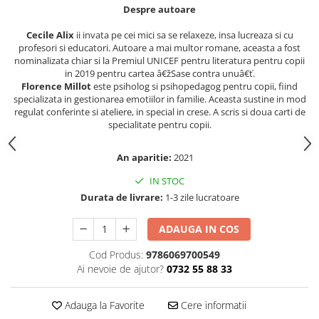
COLOREAZA CU PRIETENII
Despre autoare
De colorat
Cecile Alix
ii invata pe cei mici sa se relaxeze, insa lucreaza si cu
Pot desena minunat
profesori si educatori. Autoare a mai multor romane, aceasta a fost
nominalizata chiar si la Premiul UNICEF pentru literatura pentru copii
Sa coloram cu Nicol
in 2019 pentru cartea â€žSase contra unuâ€ť.
Carti educative
Florence Millot
este psiholog si psihopedagog pentru copii, fiind
specializata in gestionarea emotiilor in familie. Aceasta sustine in mod
Codul copiilor de succes
regulat conferinte si ateliere, in special in crese. A scris si doua carti de
specialitate pentru copii.
Copii 0-7 ani
Clubul Premiantilor
An aparitie:
2021
Super pitici 2-5 ani
IN STOC
Culegeri Auxiliare
Durata de livrare:
1-3 zile lucratoare
Dezvoltare personala
ADAUGA IN COS
Dictionare
Enciclopedii
Cod Produs:
9786069700549
Ai nevoie de ajutor?
0732 55 88 33
Kids Book Club
Legende istorice
Adauga la Favorite
Cere informatii
Literatura Scolara