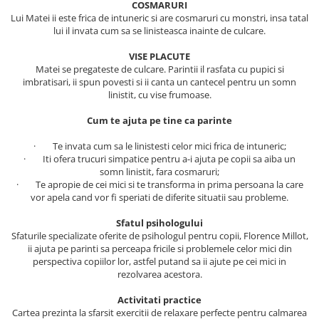
COSMARURI
Literatura Romana
Lui Matei ii este frica de intuneric si are cosmaruri cu monstri, insa tatal
Literatura Universala
lui il invata cum sa se linisteasca inainte de culcare.
Poezie
VISE PLACUTE
Matei se pregateste de culcare. Parintii il rasfata cu pupici si
Romane de dragoste, Carti
imbratisari, ii spun povesti si ii canta un cantecel pentru un somn
romantice
linistit, cu vise frumoase.
Senzatii/Dragoste
Cum te ajuta pe tine ca parinte
Senzatii/Erotic
· Te invata cum sa le linistesti celor mici frica de intuneric;
Senzatii/Suspans
· Iti ofera trucuri simpatice pentru a-i ajuta pe copii sa aiba un
somn linistit, fara cosmaruri;
Senzatii/Thriller
· Te apropie de cei mici si te transforma in prima persoana la care
SF & Fantasy
vor apela cand vor fi speriati de diferite situatii sau probleme.
Teatru
Sfatul psihologului
Sfaturile specializate oferite de psihologul pentru copii, Florence Millot,
Teens Book Club
ii ajuta pe parinti sa perceapa fricile si problemele celor mici din
perspectiva copiilor lor, astfel putand sa ii ajute pe cei mici in
Umor
rezolvarea acestora.
Birotica & Papetarie
Activitati practice
Adezivi si benzi adezive
Cartea prezinta la sfarsit exercitii de relaxare perfecte pentru calmarea