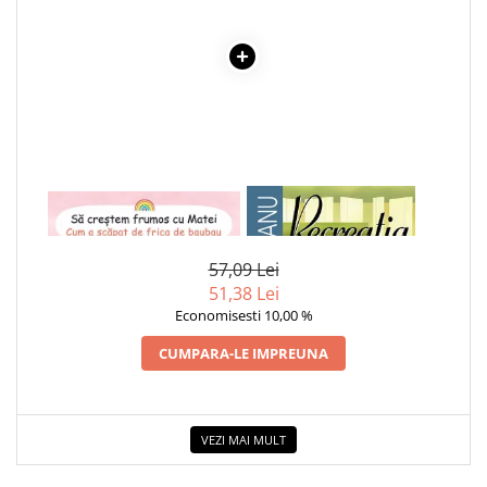
Educative
Jocuri si jucarii educative
Figurine
Jocuri de Societate
Jucarii bebelusi
Jucarii interactive
1 x SA CRESTEM FRUMOS CU
1 x RECREATIA MARE
Lampi de veghe copii
MATEI. CUM A SCAPAT DE
FRICA DE BAUBAU
LEGO
57,09 Lei
Puzzle-uri
51,38 Lei
Economisesti 10,00 %
Puzzle
Puzzle 3D Lemn
CUMPARA-LE IMPREUNA
Non-fictiune
Casa, gradina, bricolaj
Cultura Generala
VEZI MAI MULT
Hobby Practic