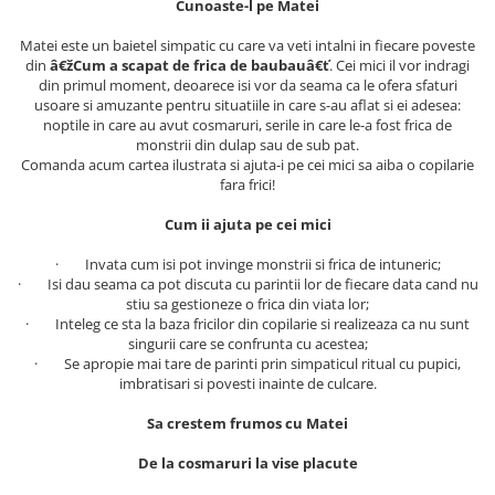
Cunoaste-l pe Matei
Masaj
Matei este un baietel simpatic cu care va veti intalni in fiecare poveste
MedConnect
din
â€žCum a scapat de frica de baubauâ€ť
. Cei mici il vor indragi
Medicina & Farmacie
din primul moment, deoarece isi vor da seama ca le ofera sfaturi
usoare si amuzante pentru situatiile in care s-au aflat si ei adesea:
Medicina Pentru Toti
noptile in care au avut cosmaruri, serile in care le-a fost frica de
monstrii din dulap sau de sub pat.
SealfHealing
Comanda acum cartea ilustrata si ajuta-i pe cei mici sa aiba o copilarie
fara frici!
Sport
Starea de bine
Cum ii ajuta pe cei mici
Terapii Alternative
· Invata cum isi pot invinge monstrii si frica de intuneric;
· Isi dau seama ca pot discuta cu parintii lor de fiecare data cand nu
AudioBook
stiu sa gestioneze o frica din viata lor;
Beletristica
· Inteleg ce sta la baza fricilor din copilarie si realizeaza ca nu sunt
singurii care se confrunta cu acestea;
Biografii, Memorii, Jurnale
· Se apropie mai tare de parinti prin simpaticul ritual cu pupici,
Carti erotice
imbratisari si povesti inainte de culcare.
Carti pentru Adolescenti, Young
Sa crestem frumos cu Matei
Adult
De la cosmaruri la vise placute
Crime, Thriller, Mistery