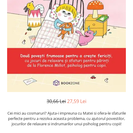
Numerologie
Paranormal
Parapsihologie
Ramtha
Audiobook
ReConnect
Religie
Crestinism
ScienceConnection
SelfConnect
SelfHealing
30,66 Lei
27,59 Lei
Vindecare Spirituala
Sanatate
Cei mici au cosmaruri? Ajuta-i impreuna cu Matei si ofera-le sfaturile
Diete
perfecte pentru a rezolva aceasta problema, cu ajutorul povestilor,
jocurilor de relaxare si indrumarilor unui psiholog pentru copii!
Gastronomik