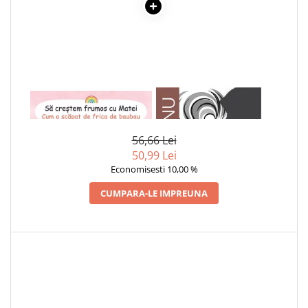
Povesti ilustrate
Povesti - Basme - Legende
Realitatea Augmentata
Religie pentru copii
ScienceConnection
1 x SA CRESTEM FRUMOS CU
1 x ADAM SI EVA
MATEI. CUM A SCAPAT DE
TP ROLL
FRICA DE BAUBAU
Ceai si Cafea
56,66 Lei
50,99 Lei
Cafea
Economisesti 10,00 %
Cafea terapeutica
CUMPARA-LE IMPREUNA
Ceai
Dezvoltare Personala
BUSINESS
Carti de joc
Dezvoltare Personala Adulti
Dezvoltare Profesionala