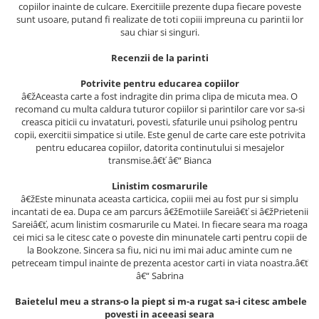
copiilor inainte de culcare. Exercitiile prezente dupa fiecare poveste
Articole Birotica
sunt usoare, putand fi realizate de toti copiii impreuna cu parintii lor
Accesorii Arhivare
sau chiar si singuri.
Calculator
Recenzii de la parinti
Hartie si Accesorii
Potrivite pentru educarea copiilor
Instrumente de scris
â€žAceasta carte a fost indragite din prima clipa de micuta mea. O
Organizare si Arhivare
recomand cu multa caldura tuturor copiilor si parintilor care vor sa-si
Seturi birotica
creasca piticii cu invataturi, povesti, sfaturile unui psiholog pentru
copii, exercitii simpatice si utile. Este genul de carte care este potrivita
Articole scolare
pentru educarea copiilor, datorita continutului si mesajelor
transmise.â€ť â€“ Bianca
Arta
Caiete si Carnetele scolare
Linistim cosmarurile
â€žEste minunata aceasta carticica, copiii mei au fost pur si simplu
Coperti, Mape, Etichete
incantati de ea. Dupa ce am parcurs â€žEmotiile Sareiâ€ť si â€žPrietenii
Ghiozdane si Penare scolare
Sareiâ€ť, acum linistim cosmarurile cu Matei. In fiecare seara ma roaga
Instrumente de scris
cei mici sa le citesc cate o poveste din minunatele carti pentru copii de
la Bookzone. Sincera sa fiu, nici nu imi mai aduc aminte cum ne
Instrumente si Truse Geometrie
petreceam timpul inainte de prezenta acestor carti in viata noastra.â€ť
Seturi scolare
â€“ Sabrina
Calculator
Baietelul meu a strans-o la piept si m-a rugat sa-i citesc ambele
Consumabile & Accesorii
povesti in aceeasi seara