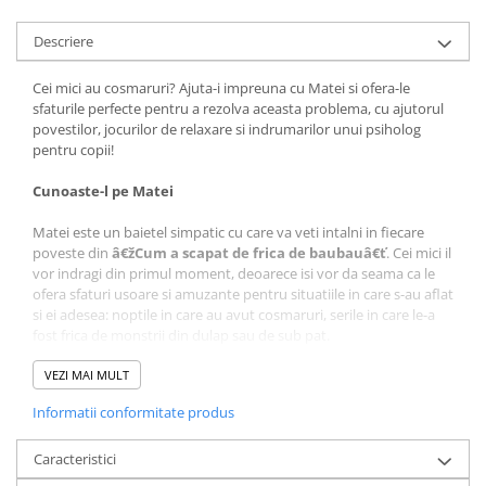
Legislatie Rutiera
Descriere
Cursuri si chestionare auto
Politica
Cei mici au cosmaruri? Ajuta-i impreuna cu Matei si ofera-le
sfaturile perfecte pentru a rezolva aceasta problema, cu ajutorul
Sociologie
povestilor, jocurilor de relaxare si indrumarilor unui psiholog
Stiinta & Tehnica
pentru copii!
Stiinte Umaniste
Cunoaste-l pe Matei
Produse Bio
Matei este un baietel simpatic cu care va veti intalni in fiecare
Ceai BIO
poveste din
â€žCum a scapat de frica de baubauâ€ť
. Cei mici il
vor indragi din primul moment, deoarece isi vor da seama ca le
Miere BIO
ofera sfaturi usoare si amuzante pentru situatiile in care s-au aflat
Relaxare
si ei adesea: noptile in care au avut cosmaruri, serile in care le-a
fost frica de monstrii din dulap sau de sub pat.
ODORIZANTE, BETISOARE
Comanda acum cartea ilustrata si ajuta-i pe cei mici sa aiba o
PARFUMATE
copilarie fara frici!
VEZI MAI MULT
Uleiuri Esentiale
Informatii conformitate produs
Cum ii ajuta pe cei mici
· Invata cum isi pot invinge monstrii si frica de intuneric;
Caracteristici
· Isi dau seama ca pot discuta cu parintii lor de fiecare data