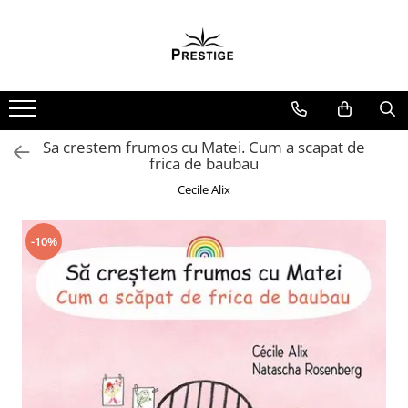
Toate Produsele
Noutati
Promotii
Pachete Speciale Carti
Sa crestem frumos cu Matei. Cum a scapat de
frica de baubau
Spiritualitate - Ezoterism
Cecile Alix
AngelConnection
Arte Divinatorii
-10%
Astrologie
Chiromantie
Dezvoltare Spirituala
KidConnection
Minte Corp
New Illuminati Files