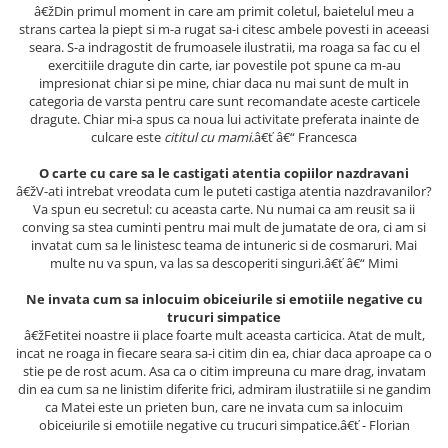
â€žDin primul moment in care am primit coletul, baietelul meu a
Cadouri
strans cartea la piept si m-a rugat sa-i citesc ambele povesti in aceeasi
seara. S-a indragostit de frumoasele ilustratii, ma roaga sa fac cu el
Carti in dar
exercitiile dragute din carte, iar povestile pot spune ca m-au
Carti pentru copii
impresionat chiar si pe mine, chiar daca nu mai sunt de mult in
categoria de varsta pentru care sunt recomandate aceste carticele
Beletristica
dragute. Chiar mi-a spus ca noua lui activitate preferata inainte de
Literatura Romana
culcare este
cititul cu mami
.â€ť â€“ Francesca
Literatura Universala
O carte cu care sa le castigati atentia copiilor nazdravani
Poezie
â€žV-ati intrebat vreodata cum le puteti castiga atentia nazdravanilor?
Va spun eu secretul: cu aceasta carte. Nu numai ca am reusit sa ii
SF & Fantasy
conving sa stea cuminti pentru mai mult de jumatate de ora, ci am si
Carte Prescolara, Joc
invatat cum sa le linistesc teama de intuneric si de cosmaruri. Mai
multe nu va spun, va las sa descoperiti singuri.â€ť â€“ Mimi
Carti cartonate
Descopera lumea
Ne invata cum sa inlocuim obiceiurile si emotiile negative cu
trucuri simpatice
Descopera si invata
â€žFetitei noastre ii place foarte mult aceasta carticica. Atat de mult,
Din ograda
incat ne roaga in fiecare seara sa-i citim din ea, chiar daca aproape ca o
stie pe de rost acum. Asa ca o citim impreuna cu mare drag, invatam
Povesti pe roti
din ea cum sa ne linistim diferite frici, admiram ilustratiile si ne gandim
Primele notiuni
ca Matei este un prieten bun, care ne invata cum sa inlocuim
obiceiurile si emotiile negative cu trucuri simpatice.â€ť - Florian
Carti de colorat