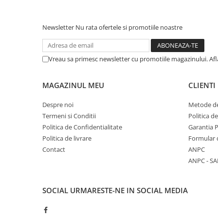
COLOREAZA CU PRIETENII
De colorat
Newsletter
Nu rata ofertele si promotiile noastre
Pot desena minunat
Sa coloram cu Nicol
Carti educative
Vreau sa primesc newsletter cu promotiile magazinului. Af
Codul copiilor de succes
MAGAZINUL MEU
CLIENTI
Copii 0-7 ani
Clubul Premiantilor
Despre noi
Metode de
Super pitici 2-5 ani
Termeni si Conditii
Politica d
Politica de Confidentialitate
Garantia 
Culegeri Auxiliare
Politica de livrare
Formular 
Dezvoltare personala
Contact
ANPC
Dictionare
ANPC - SA
Enciclopedii
Kids Book Club
SOCIAL
URMARESTE-NE IN SOCIAL MEDIA
Legende istorice
Literatura Scolara