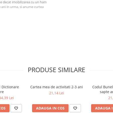
ate decat imobilizarea cu un ham
u ani in urma, si anume curtea
PRODUSE SIMILARE
l Dictionare
Cartea mea de activitati 2-3 ani
Codul Bunel
are
sapte a
21,14 Lei
84,39 Lei
21
COS
ADAUGA IN COS
ADAUGA I