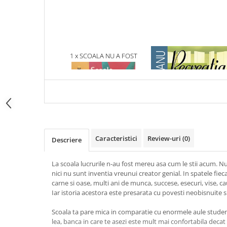
Articole Birotica
Accesorii Arhivare
Calculator
Hartie si Accesorii
1 x SCOALA NU A FOST
1 x RECREATIA MARE
Instrumente de scris
MEREU ASA
Organizare si Arhivare
Seturi birotica
Articole scolare
Arta
Caiete si Carnetele scolare
Caracteristici
Review-uri
(0)
Descriere
Coperti, Mape, Etichete
Ghiozdane si Penare scolare
La scoala lucrurile n-au fost mereu asa cum le stii acum. Nu s
Instrumente de scris
nici nu sunt inventia vreunui creator genial. In spatele fie
Instrumente si Truse Geometrie
carne si oase, multi ani de munca, succese, esecuri, vise, ca
Iar istoria acestora este presarata cu povesti neobisnuite 
Seturi scolare
Calculator
Scoala ta pare mica in comparatie cu enormele aule studente
lea, banca in care te asezi este mult mai confortabila decat
Consumabile & Accesorii