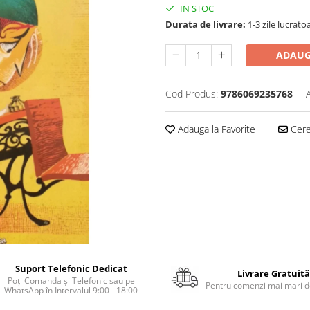
IN STOC
Durata de livrare:
1-3 zile lucrato
ADAUG
Cod Produs:
9786069235768
Adauga la Favorite
Cere 
Suport Telefonic Dedicat
Livrare Gratuită
Poți Comanda și Telefonic sau pe
Pentru comenzi mai mari de
WhatsApp în Intervalul 9:00 - 18:00