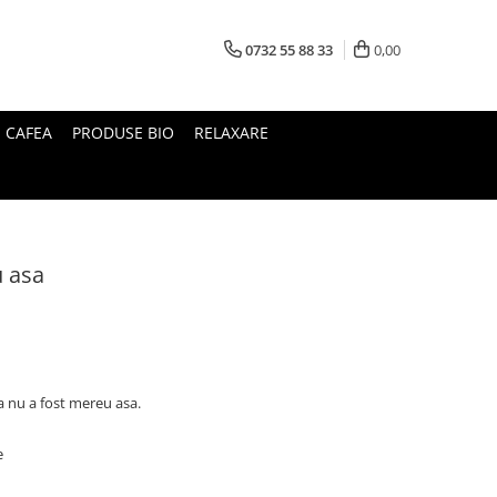
0732 55 88 33
0,00
I CAFEA
PRODUSE BIO
RELAXARE
u asa
a nu a fost mereu asa.
te