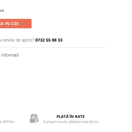
are
A IN COS
Ai nevoie de ajutor?
0732 55 88 33
informatii
PLATĂ ÎN RATE
 300 lei
Cumperi acum, plătești mai târziu