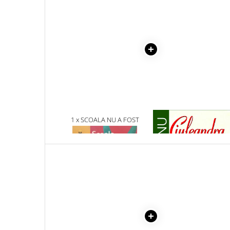
Literatura Romana
Literatura Universala
Poezie
Romane de dragoste, Carti
romantice
Senzatii/Dragoste
Senzatii/Erotic
Senzatii/Suspans
1 x SCOALA NU A FOST
1 x CIULEANDRA
Senzatii/Thriller
MEREU ASA
SF & Fantasy
Teatru
Teens Book Club
Umor
Birotica & Papetarie
Adezivi si benzi adezive