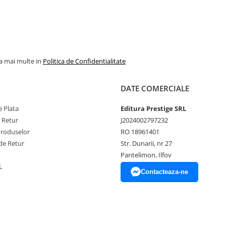
la mai multe in
Politica de Confidentialitate
DATE COMERCIALE
 Plata
Editura Prestige SRL
e Retur
J2024002797232
Produselor
RO 18961401
de Retur
Str. Dunarii, nr 27
Pantelimon, Ilfov
L
Contacteaza-ne