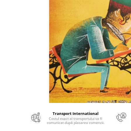
Numerologie
Paranormal
Parapsihologie
Ramtha
Audiobook
ReConnect
Religie
Crestinism
ScienceConnection
SelfConnect
SelfHealing
Vindecare Spirituala
Sanatate
Transport International
Diete
Costul exact al transportului va fi
comunicat după plasarea comenzii.
Gastronomik