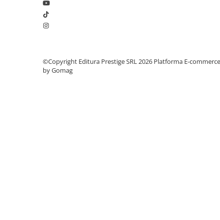
Elevi de 10 plus
Lecturi Scolare
Lumea Copilariei
Ma pregatesc pentru scoala
©Copyright Editura Prestige SRL 2026
Platforma E-commerc
by Gomag
Manuale - Carte Scolara
Clasa a II-a
Clasa a III-a
Clasa a IV-a
Clasa a V-a
Clasa a VI-a
Clasa a VII-a
Clasa a VIII-a
Clasa I
Clasa pregatitoare
Limbi Straine
Povesti