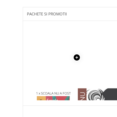
Masaj
MedConnect
PACHETE SI PROMOTII
Medicina & Farmacie
Medicina Pentru Toti
SealfHealing
Sport
Starea de bine
Terapii Alternative
AudioBook
Beletristica
Biografii, Memorii, Jurnale
Carti erotice
1 x SCOALA NU A FOST
1 x ADAM SI EVA
MEREU ASA
Carti pentru Adolescenti, Young
Adult
Crime, Thriller, Mistery