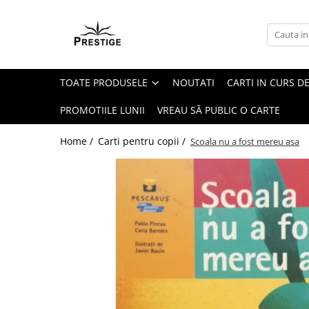
Toate Produsele
Noutati
TOATE PRODUSELE
NOUTATI
CARTI IN CURS DE
Promotii
Pachete Speciale Carti
PROMOTIILE LUNII
VREAU SĂ PUBLIC O CARTE
Spiritualitate - Ezoterism
Home /
Carti pentru copii /
Scoala nu a fost mereu asa
AngelConnection
Arte Divinatorii
Astrologie
Chiromantie
Dezvoltare Spirituala
KidConnection
Minte Corp
New Illuminati Files