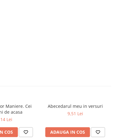
or Maniere. Cei
Abecedarul meu in versuri
Dictionar E
-19%
ni de acasa
9,51 Lei
52,0
,14 Lei
N COS
ADAUGA IN COS
ADAUG