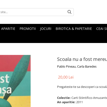
 APARITIE
PROMOTII
JOCURI
BIROTICA & PAPETARIE
CEAI S
Scoala nu a fost mere
Pablo Pineau, Carla Baredes
20,00 Lei
Pregateste-te sa descoperi ca scoal
Colectie:
Carti Stiintifico-Amuzan
An aparitie:
2011