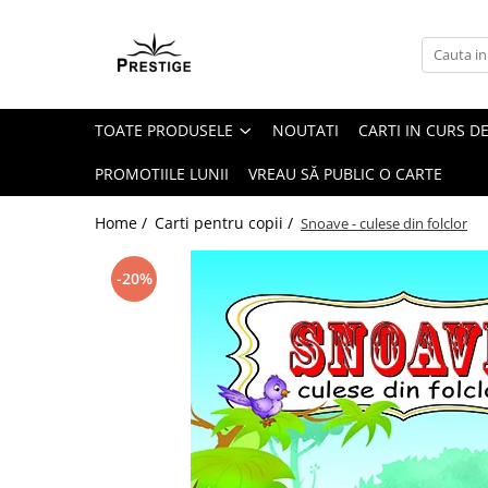
Toate Produsele
Noutati
TOATE PRODUSELE
NOUTATI
CARTI IN CURS DE
Promotii
Pachete Speciale Carti
PROMOTIILE LUNII
VREAU SĂ PUBLIC O CARTE
Spiritualitate - Ezoterism
Home /
Carti pentru copii /
Snoave - culese din folclor
AngelConnection
Arte Divinatorii
-20%
Astrologie
Chiromantie
Dezvoltare Spirituala
KidConnection
Minte Corp
New Illuminati Files