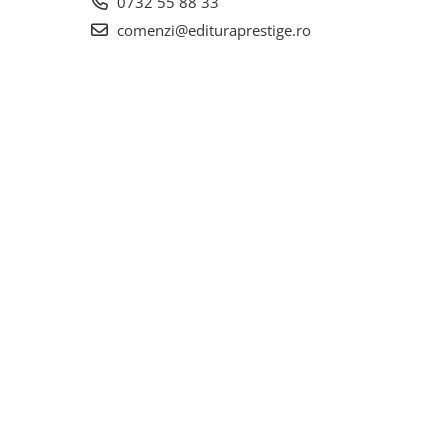
0732 55 88 33
comenzi@edituraprestige.ro