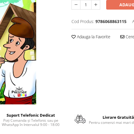
ADAUG
Cod Produs:
9786068863115
Adauga la Favorite
Cere 
Suport Telefonic Dedicat
Livrare Gratuită
Poți Comanda și Telefonic sau pe
Pentru comenzi mai mari de
WhatsApp în Intervalul 9:00 - 18:00