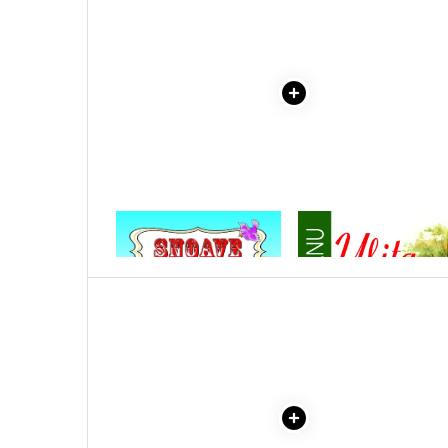
Literatura Romana
Literatura Universala
Poezie
Romane de dragoste, Carti
romantice
Senzatii/Dragoste
Senzatii/Erotic
Senzatii/Suspans
1 x SNOAVE - CULESE DIN
1 x ULITA COPILARIEI
Senzatii/Thriller
FOLCLOR
SF & Fantasy
Teatru
Teens Book Club
Umor
Birotica & Papetarie
Adezivi si benzi adezive