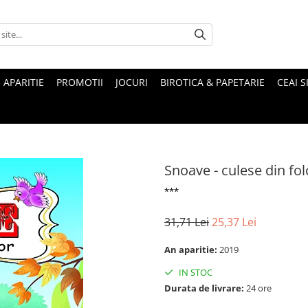
 APARITIE
PROMOTII
JOCURI
BIROTICA & PAPETARIE
CEAI S
Snoave - culese din fol
***
31,71 Lei
25,37 Lei
An aparitie:
2019
IN STOC
Durata de livrare:
24 ore