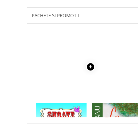
Masaj
MedConnect
PACHETE SI PROMOTII
Medicina & Farmacie
Medicina Pentru Toti
SealfHealing
Sport
Starea de bine
Terapii Alternative
AudioBook
Beletristica
Biografii, Memorii, Jurnale
Carti erotice
1 x SNOAVE - CULESE DIN
1 x LA MEDELENI - VOL. I-
FOLCLOR
Carti pentru Adolescenti, Young
Adult
Crime, Thriller, Mistery