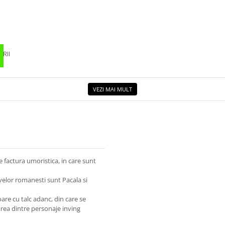
RII
VEZI MAI MULT
e factura umoristica, in care sunt
velor romanesti sunt Pacala si
oare cu talc adanc, din care se
area dintre personaje inving