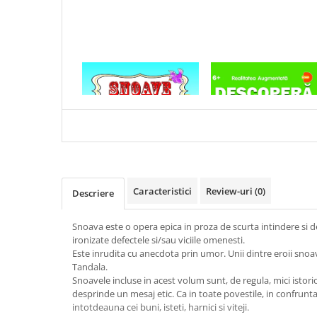
Articole Birotica
Accesorii Arhivare
Calculator
Hartie si Accesorii
1 x SNOAVE - CULESE DIN
1 x DESCOPERA DINOZAU
Instrumente de scris
FOLCLOR
IN 4D
Organizare si Arhivare
Seturi birotica
Articole scolare
Arta
Caiete si Carnetele scolare
Caracteristici
Review-uri
(0)
Descriere
Coperti, Mape, Etichete
Ghiozdane si Penare scolare
Snoava este o opera epica in proza de scurta intindere si d
Instrumente de scris
ironizate defectele si/sau viciile omenesti.
Este inrudita cu anecdota prin umor. Unii dintre eroii snoa
Instrumente si Truse Geometrie
Tandala.
Seturi scolare
Snoavele incluse in acest volum sunt, de regula, mici istori
Calculator
desprinde un mesaj etic. Ca in toate povestile, in confrunt
intotdeauna cei buni, isteti, harnici si viteji.
Consumabile & Accesorii