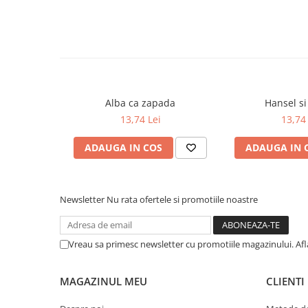
COLOREAZA CU PRIETENII
De colorat
Pot desena minunat
Sa coloram cu Nicol
Carti educative
Codul copiilor de succes
Alba ca zapada
Hansel si
13,74 Lei
13,74 
Copii 0-7 ani
Clubul Premiantilor
ADAUGA IN COS
ADAUGA IN 
Super pitici 2-5 ani
Culegeri Auxiliare
Newsletter
Nu rata ofertele si promotiile noastre
Dezvoltare personala
Dictionare
Enciclopedii
Vreau sa primesc newsletter cu promotiile magazinului. Af
Kids Book Club
MAGAZINUL MEU
CLIENTI
Legende istorice
Literatura Scolara