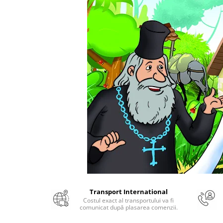
Numerologie
Paranormal
Parapsihologie
Ramtha
Audiobook
ReConnect
Religie
Crestinism
ScienceConnection
SelfConnect
SelfHealing
Vindecare Spirituala
Sanatate
Transport International
Diete
Costul exact al transportului va fi
comunicat după plasarea comenzii.
Gastronomik