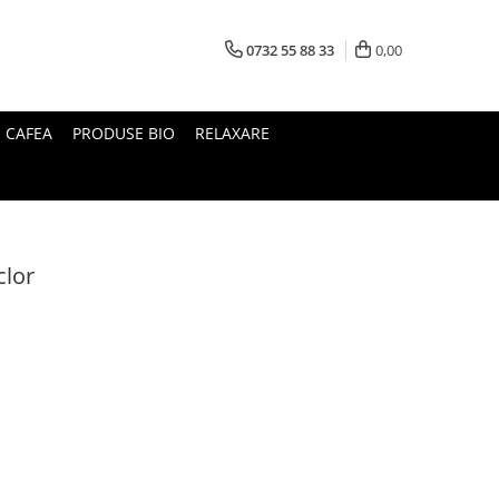
0732 55 88 33
0,00
I CAFEA
PRODUSE BIO
RELAXARE
clor