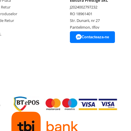
 Plata
Editura Prestige SRL
e Retur
J2024002797232
Produselor
RO 18961401
de Retur
Str. Dunarii, nr 27
Pantelimon, Ilfov
L
Contacteaza-ne
e