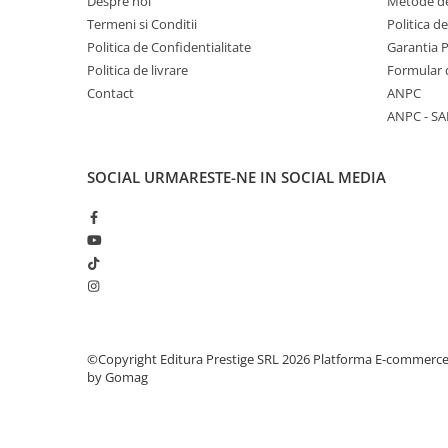
Despre noi
Metode de
Termeni si Conditii
Politica d
Elevi de 10 plus
Politica de Confidentialitate
Garantia 
Lecturi Scolare
Politica de livrare
Formular 
Lumea Copilariei
Contact
ANPC
Ma pregatesc pentru scoala
ANPC - SA
Manuale - Carte Scolara
Clasa a II-a
SOCIAL
URMARESTE-NE IN SOCIAL MEDIA
Clasa a III-a
Clasa a IV-a
Clasa a V-a
Clasa a VI-a
Clasa a VII-a
Clasa a VIII-a
Clasa I
©Copyright Editura Prestige SRL 2026
Platforma E-commerc
by Gomag
Clasa pregatitoare
Limbi Straine
Povesti