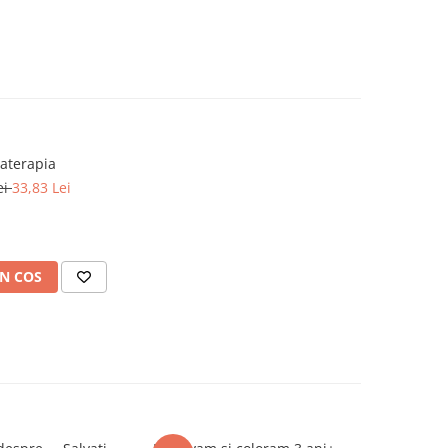
aterapia
ei
33,83 Lei
N COS