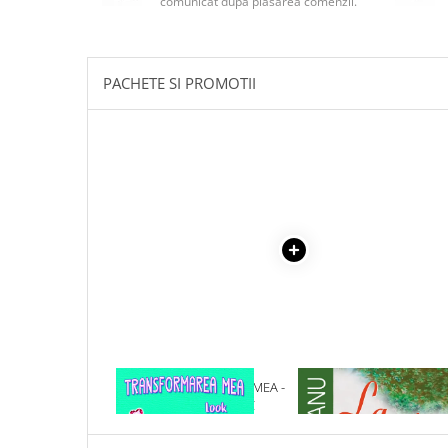
comunicat după plasarea comenzii.
Masaj
MedConnect
Medicina & Farmacie
PACHETE SI PROMOTII
Medicina Pentru Toti
SealfHealing
Sport
Starea de bine
Terapii Alternative
AudioBook
Beletristica
Biografii, Memorii, Jurnale
Carti erotice
Carti pentru Adolescenti, Young
1 x TRANSFORMAREA MEA -
1 x LA MEDELENI - VOL. I-
Adult
LOOK ROMANTIC
Crime, Thriller, Mistery