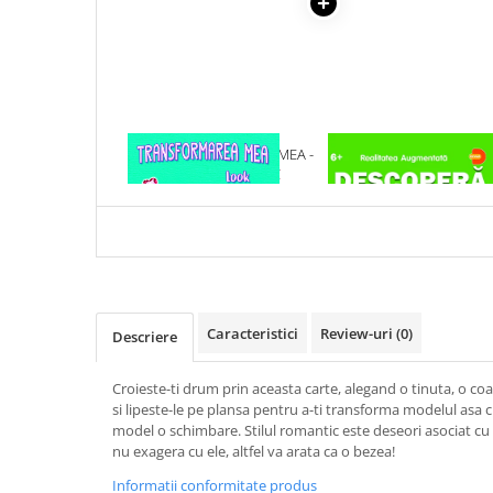
Articole Birotica
Accesorii Arhivare
Calculator
Hartie si Accesorii
Instrumente de scris
1 x TRANSFORMAREA MEA -
1 x DESCOPERA DINOZAU
Organizare si Arhivare
LOOK ROMANTIC
IN 4D
Seturi birotica
Articole scolare
Arta
Caiete si Carnetele scolare
Coperti, Mape, Etichete
Caracteristici
Review-uri
(0)
Descriere
Ghiozdane si Penare scolare
Instrumente de scris
Croieste-ti drum prin aceasta carte, alegand o tinuta, o coaf
Instrumente si Truse Geometrie
si lipeste-le pe plansa pentru a-ti transforma modelul asa cu
Seturi scolare
model o schimbare. Stilul romantic este deseori asociat cu 
nu exagera cu ele, altfel va arata ca o bezea!
Calculator
Informatii conformitate produs
Consumabile & Accesorii