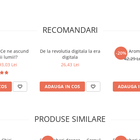
RECOMANDARI
 Ce ne ascund
De la revolutia digitala la era
Arom
-20%
i lumii!?
digitala
42,29 L
93,03 Lei
26,43 Lei
COS
ADAUGA IN COS
ADAUGA I
PRODUSE SIMILARE