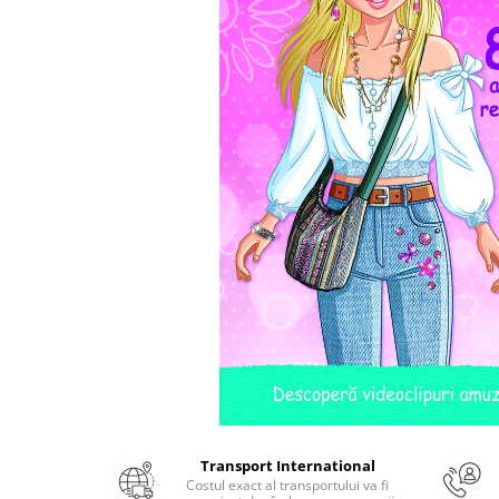
Numerologie
Paranormal
Parapsihologie
Ramtha
Audiobook
ReConnect
Religie
Crestinism
ScienceConnection
SelfConnect
SelfHealing
Vindecare Spirituala
Sanatate
Diete
Transport International
Gastronomik
Costul exact al transportului va fi