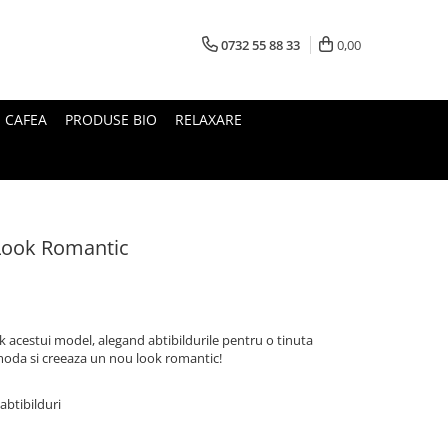
0732 55 88 33
0,00
I CAFEA
PRODUSE BIO
RELAXARE
Look Romantic
k acestui model, alegand abtibildurile pentru o tinuta
 moda si creeaza un nou look romantic!
 abtibilduri