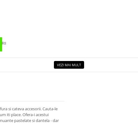
RII
VEZI MAI MULT
ura si cateva accesorii. Cauta-le
m iti place. Ofera-i acestui
nuante pastelate si dantela - dar