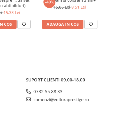
despre ... Salvati
Rezolvam si coloram 3 ani+
-40%
cu abtibilduri)
15,86 Lei
9,51 Lei
ei
15,33 Lei
N COS
ADAUGA IN COS
SUPORT CLIENTI
09.00-18.00
0732 55 88 33
comenzi@edituraprestige.ro