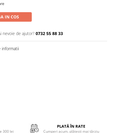
are
A IN COS
Ai nevoie de ajutor?
0732 55 88 33
informatii
PLATĂ ÎN RATE
 300 lei
Cumperi acum, plătești mai târziu