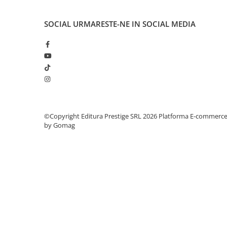
Elevi de 10 plus
SOCIAL
URMARESTE-NE IN SOCIAL MEDIA
Lecturi Scolare
Lumea Copilariei
Ma pregatesc pentru scoala
Manuale - Carte Scolara
Clasa a II-a
Clasa a III-a
Clasa a IV-a
©Copyright Editura Prestige SRL 2026
Platforma E-commerc
by Gomag
Clasa a V-a
Clasa a VI-a
Clasa a VII-a
Clasa a VIII-a
Clasa I
Clasa pregatitoare
Limbi Straine
Povesti