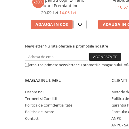
Teste pentru copii 2-4 ani.
Vrabiuta
-30%
COLOREAZA CU PRIETENII
Clubul Premiantilor
10,57 
De colorat
20,09 Lei
14,06 Lei
Pot desena minunat
ADAUGA IN COS
ADAUGA IN 
Sa coloram cu Nicol
Carti educative
Codul copiilor de succes
Newsletter
Nu rata ofertele si promotiile noastre
Copii 0-7 ani
Clubul Premiantilor
Vreau sa primesc newsletter cu promotiile magazinului. Af
Super pitici 2-5 ani
Culegeri Auxiliare
MAGAZINUL MEU
CLIENTI
Dezvoltare personala
Despre noi
Metode de
Dictionare
Termeni si Conditii
Politica d
Enciclopedii
Politica de Confidentialitate
Garantia 
Kids Book Club
Politica de livrare
Formular 
Contact
ANPC
Legende istorice
ANPC - SA
Literatura Scolara