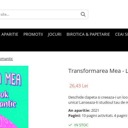
 APARITIE
PROMOTII
JOCURI
BIROTICA & PAPETARIE
CEAI S
omantic
Transformarea Mea - 
26,43 Lei
Deschide clapeta si creeaza-i un loo
unica! Lanseaza-ti studioul tau de
An aparitie:
2021
Pagini:
10 pagini activitati, 4 pagini
IN STOC