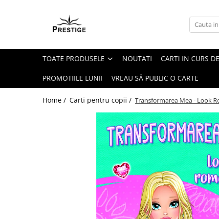
Toate Produsele
Noutati
TOATE PRODUSELE
NOUTATI
CARTI IN CURS DE
Promotii
Pachete Speciale Carti
PROMOTIILE LUNII
VREAU SĂ PUBLIC O CARTE
Spiritualitate - Ezoterism
Home /
Carti pentru copii /
Transformarea Mea - Look R
AngelConnection
Arte Divinatorii
Astrologie
Chiromantie
Dezvoltare Spirituala
KidConnection
Minte Corp
New Illuminati Files