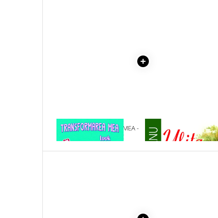
Literatura Romana
Literatura Universala
Poezie
Romane de dragoste, Carti
romantice
Senzatii/Dragoste
Senzatii/Erotic
Senzatii/Suspans
Senzatii/Thriller
1 x TRANSFORMAREA MEA -
1 x ULITA COPILARIEI
SF & Fantasy
LOOK ROMANTIC
Teatru
Teens Book Club
Umor
Birotica & Papetarie
Adezivi si benzi adezive