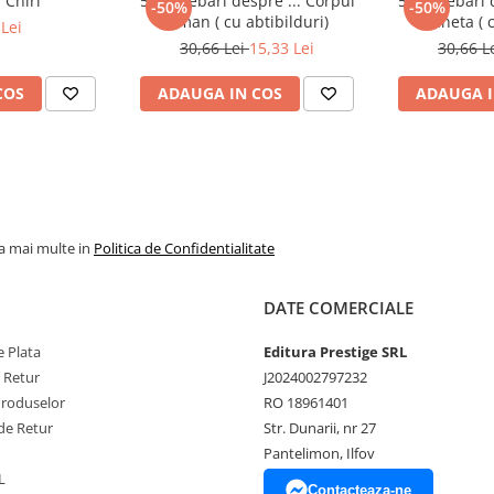
 Chiri
50 Intrebari despre ... Corpul
50 Intrebari 
-50%
-50%
Uman ( cu abtibilduri)
Planeta ( 
Lei
30,66 Lei
15,33 Lei
30,66 L
COS
ADAUGA IN COS
ADAUGA I
la mai multe in
Politica de Confidentialitate
DATE COMERCIALE
 Plata
Editura Prestige SRL
e Retur
J2024002797232
Produselor
RO 18961401
de Retur
Str. Dunarii, nr 27
Pantelimon, Ilfov
L
Contacteaza-ne