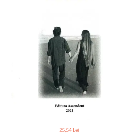
Numerologie
Paranormal
Parapsihologie
Ramtha
Audiobook
ReConnect
Religie
Crestinism
ScienceConnection
SelfConnect
SelfHealing
Vindecare Spirituala
Sanatate
Diete
25,54 Lei
Gastronomik