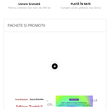
Literatura Romana
Livrare Gratuită
PLATĂ ÎN RATE
Pentru comenzi mai mari de 300 lei
Cumperi acum, plătești mai târziu
Literatura Universala
Poezie
Romane de dragoste, Carti
PACHETE SI PROMOTII
romantice
Senzatii/Dragoste
Senzatii/Erotic
Senzatii/Suspans
Senzatii/Thriller
SF & Fantasy
Teatru
Teens Book Club
Umor
Birotica & Papetarie
1 x IUBIREA TANTRICA.
1 x VINDECAREA COPILULUI
SENTIMENTE VERSUS EMOTII.
INTERIOR
Adezivi si benzi adezive
REGULI DE AUR ALE IUBIRII