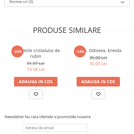
Review-uri
(0)
Elevi de 10 plus
Lecturi Scolare
Lumea Copilariei
PRODUSE SIMILARE
Ma pregatesc pentru scoala
Manuale - Carte Scolara
Revelatiile cristalului de
Iliada, Odiseea, Eneida
-20%
-14%
Clasa a II-a
rubin
35,00 Lei
Clasa a III-a
91,97 Lei
30,00 Lei
Clasa a IV-a
73,58 Lei
Clasa a V-a
ADAUGA IN COS
ADAUGA IN COS
Clasa a VI-a
Clasa a VII-a
Clasa a VIII-a
Clasa I
Clasa pregatitoare
Newsletter
Nu rata ofertele si promotiile noastre
Limbi Straine
Povesti