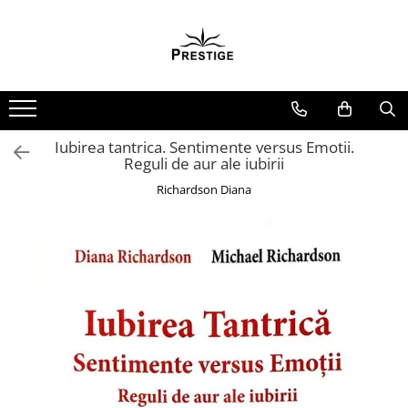
Toate Produsele
Noutati
Promotii
Pachete Speciale Carti
Iubirea tantrica. Sentimente versus Emotii.
Reguli de aur ale iubirii
Spiritualitate - Ezoterism
Richardson Diana
AngelConnection
Arte Divinatorii
Astrologie
Chiromantie
Dezvoltare Spirituala
KidConnection
Minte Corp
New Illuminati Files