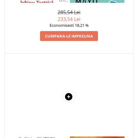
REGULI DE AUR ALE IUBIRII
ZAHARAT
Cadouri
285,54 Lei
Carti in dar
233,54 Lei
Carti pentru copii
Economisesti 18,21 %
Beletristica
CUMPARA-LE IMPREUNA
Literatura Romana
Literatura Universala
Poezie
SF & Fantasy
Carte Prescolara, Joc
Carti cartonate
Descopera lumea
Descopera si invata
Din ograda
Povesti pe roti
Primele notiuni
Carti de colorat