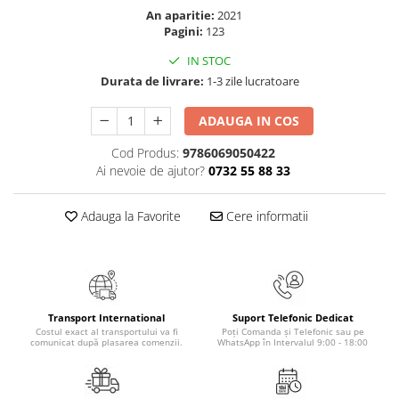
Masaj
An aparitie:
2021
Pagini:
123
MedConnect
IN STOC
Medicina & Farmacie
Durata de livrare:
1-3 zile lucratoare
Medicina Pentru Toti
ADAUGA IN COS
SealfHealing
Sport
Cod Produs:
9786069050422
Ai nevoie de ajutor?
0732 55 88 33
Starea de bine
Terapii Alternative
Adauga la Favorite
Cere informatii
AudioBook
Beletristica
Biografii, Memorii, Jurnale
Carti erotice
Transport International
Suport Telefonic Dedicat
Costul exact al transportului va fi
Poți Comanda și Telefonic sau pe
Carti pentru Adolescenti, Young
comunicat după plasarea comenzii.
WhatsApp în Intervalul 9:00 - 18:00
Adult
Crime, Thriller, Mistery