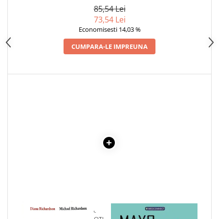
Articole Birotica
85,54 Lei
73,54 Lei
Accesorii Arhivare
Economisesti 14,03 %
Calculator
Hartie si Accesorii
CUMPARA-LE IMPREUNA
Instrumente de scris
Organizare si Arhivare
Seturi birotica
Articole scolare
Arta
Caiete si Carnetele scolare
Coperti, Mape, Etichete
Ghiozdane si Penare scolare
Instrumente de scris
Instrumente si Truse Geometrie
Seturi scolare
Calculator
1 x IUBIREA TANTRICA.
1 x MAYO CLINIC. CARTEA
Consumabile & Accesorii
SENTIMENTE VERSUS EMOTII.
ESENTIALA DESPRE DIABETUL