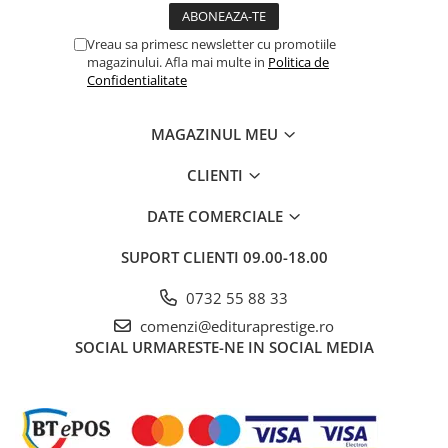
Povesti ilustrate
Vreau sa primesc newsletter cu promotiile
Povesti - Basme - Legende
magazinului. Afla mai multe in
Politica de
Realitatea Augmentata
Confidentialitate
Religie pentru copii
MAGAZINUL MEU
ScienceConnection
TP ROLL
CLIENTI
Ceai si Cafea
DATE COMERCIALE
Cafea
SUPORT CLIENTI
09.00-18.00
Cafea terapeutica
Ceai
0732 55 88 33
Dezvoltare Personala
comenzi@edituraprestige.ro
BUSINESS
SOCIAL
URMARESTE-NE IN SOCIAL MEDIA
Carti de joc
Dezvoltare Personala Adulti
Dezvoltare Profesionala