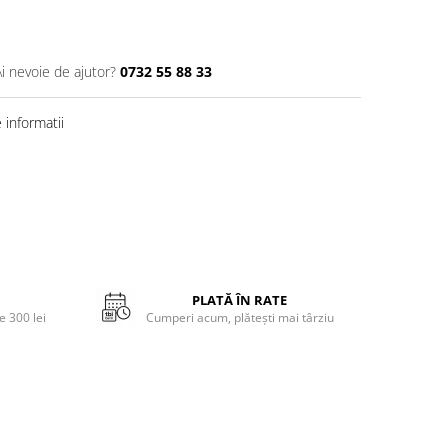
Ai nevoie de ajutor?
0732 55 88 33
informatii
PLATĂ ÎN RATE
 300 lei
Cumperi acum, plătești mai târziu