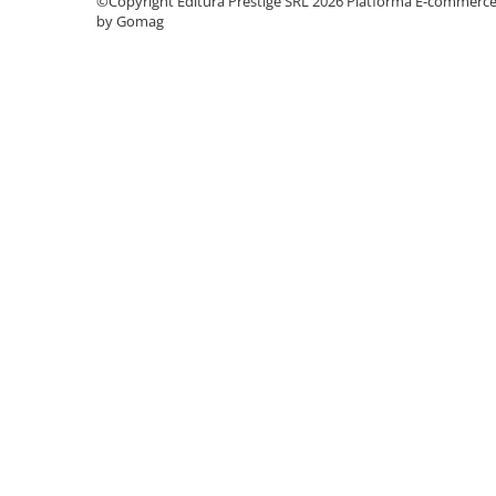
©Copyright Editura Prestige SRL 2026
Platforma E-commerc
by Gomag
Cadouri
Carti in dar
Carti pentru copii
Beletristica
Literatura Romana
Literatura Universala
Poezie
SF & Fantasy
Carte Prescolara, Joc
Carti cartonate
Descopera lumea
Descopera si invata
Din ograda
Povesti pe roti
Primele notiuni
Carti de colorat