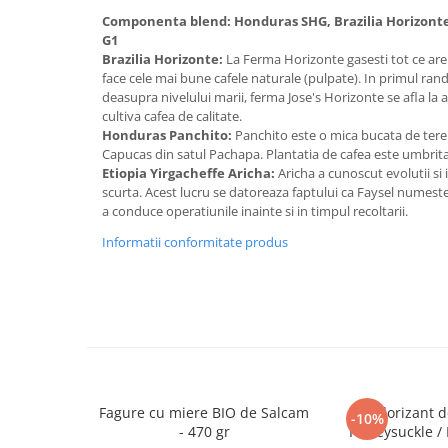
Masaj
Componenta blend: Honduras SHG, Brazilia Horizonte,
G1
MedConnect
Brazilia Horizonte:
La Ferma Horizonte gasesti tot ce ar
Medicina & Farmacie
face cele mai bune cafele naturale (pulpate). In primul rand
deasupra nivelului marii, ferma Jose's Horizonte se afla la 
Medicina Pentru Toti
cultiva cafea de calitate.
Honduras Panchito:
Panchito este o mica bucata de tere
SealfHealing
Capucas din satul Pachapa. Plantatia de cafea este umbrita
Sport
Etiopia Yirgacheffe Aricha:
Aricha a cunoscut evolutii si 
scurta. Acest lucru se datoreaza faptului ca Faysel numes
Starea de bine
a conduce operatiunile inainte si in timpul recoltarii.
Terapii Alternative
Informatii conformitate produs
AudioBook
Beletristica
Biografii, Memorii, Jurnale
Carti erotice
Carti pentru Adolescenti, Young
Adult
Fagure cu miere BIO de Salcam
Odorizant 
-10%
Crime, Thriller, Mistery
- 470 gr
Honeysuckle /