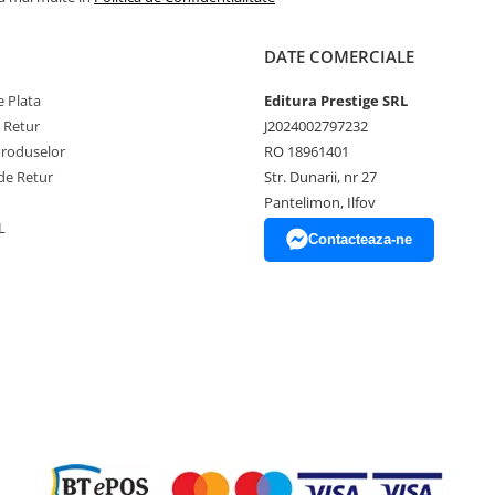
DATE COMERCIALE
 Plata
Editura Prestige SRL
e Retur
J2024002797232
Produselor
RO 18961401
de Retur
Str. Dunarii, nr 27
Pantelimon, Ilfov
L
Contacteaza-ne