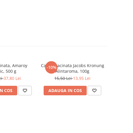
inata, Amaroy
Cafea macinata Jacobs Kronung
Ceai granu
-10%
-10%
ic, 500 g
Alintaroma, 100g
Fructe 
ei
37,80 Lei
15,50 Lei
13,95 Lei
10,
N COS
ADAUGA IN COS
ADAUG