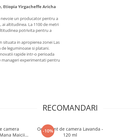
 Etiopia Yirgacheffe Aricha
e nevoie un producator pentru a
, ai altitudinea. La 1100 de metri
altitudinea potrivita pentru a
n situata in apropierea zonei Las
 de leguminoase si platani.
inovatii rapide intr-o perioada
te manageri experimentati pentru
RECOMANDARI
de camera
Odorizant de camera Lavanda -
-10%
 Mana Maicii
120 ml