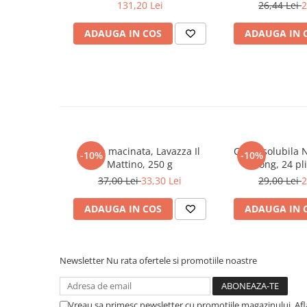
Domnului 
131,20 Lei
26,44 Lei
2
Literatura Romana
Literatura Universala
ADAUGA IN COS
ADAUGA IN 
Poezie
Romane de dragoste, Carti
romantice
Senzatii/Dragoste
Senzatii/Erotic
Senzatii/Suspans
Cafea macinata, Lavazza Il
Cafea solubila 
-10%
-10%
Mattino, 250 g
Strong, 24 pli
Senzatii/Thriller
37,00 Lei
33,30 Lei
29,00 Lei
2
SF & Fantasy
ADAUGA IN COS
ADAUGA IN 
Teatru
Teens Book Club
Umor
Newsletter
Nu rata ofertele si promotiile noastre
Birotica & Papetarie
Adezivi si benzi adezive
Vreau sa primesc newsletter cu promotiile magazinului. Af