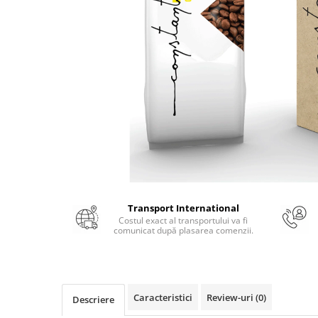
Numerologie
Paranormal
Parapsihologie
Ramtha
Audiobook
ReConnect
Religie
Crestinism
ScienceConnection
SelfConnect
Transport International
SelfHealing
Costul exact al transportului va fi
comunicat după plasarea comenzii.
Vindecare Spirituala
Sanatate
Diete
Caracteristici
Review-uri
(0)
Descriere
Gastronomik