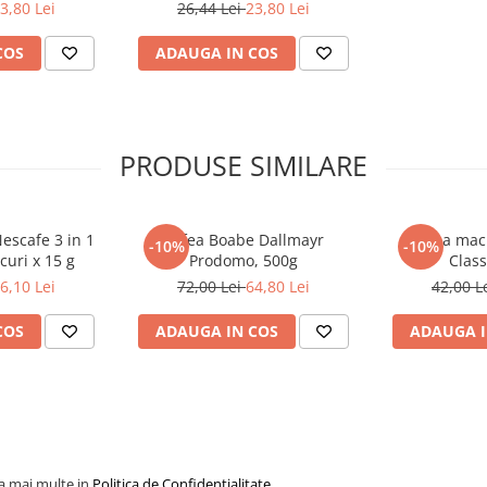
- 120 ml
3,80 Lei
26,44 Lei
23,80 Lei
COS
ADAUGA IN COS
PRODUSE SIMILARE
Nescafe 3 in 1
Cafea Boabe Dallmayr
Cafea mac
-10%
-10%
curi x 15 g
Prodomo, 500g
Class
6,10 Lei
72,00 Lei
64,80 Lei
42,00 L
COS
ADAUGA IN COS
ADAUGA I
la mai multe in
Politica de Confidentialitate