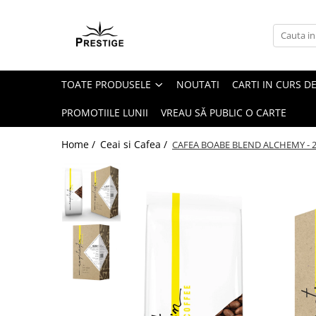
Toate Produsele
Noutati
TOATE PRODUSELE
NOUTATI
CARTI IN CURS DE
Promotii
Pachete Speciale Carti
PROMOTIILE LUNII
VREAU SĂ PUBLIC O CARTE
Spiritualitate - Ezoterism
Home /
Ceai si Cafea /
CAFEA BOABE BLEND ALCHEMY - 
AngelConnection
Arte Divinatorii
Astrologie
Chiromantie
Dezvoltare Spirituala
KidConnection
Minte Corp
New Illuminati Files