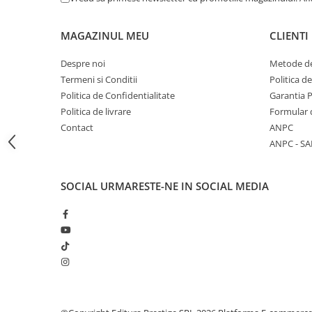
Articole Birotica
Accesorii Arhivare
MAGAZINUL MEU
CLIENTI
Calculator
Despre noi
Metode de
Hartie si Accesorii
Termeni si Conditii
Politica d
Instrumente de scris
Politica de Confidentialitate
Garantia 
Organizare si Arhivare
Politica de livrare
Formular 
Seturi birotica
Contact
ANPC
Articole scolare
ANPC - SA
Arta
Caiete si Carnetele scolare
SOCIAL
URMARESTE-NE IN SOCIAL MEDIA
Coperti, Mape, Etichete
Ghiozdane si Penare scolare
Instrumente de scris
Instrumente si Truse Geometrie
Seturi scolare
Calculator
Consumabile & Accesorii