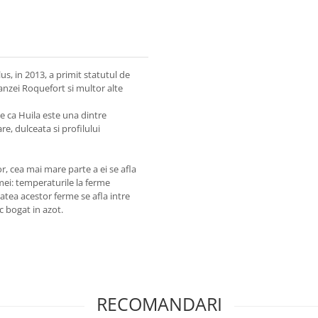
us, in 2013, a primit statutul de
anzei Roquefort si multor alte
ne ca Huila este una dintre
are, dulceata si profilului
or, cea mai mare parte a ei se afla
mei: temperaturile la ferme
tatea acestor ferme se afla intre
c bogat in azot.
RECOMANDARI