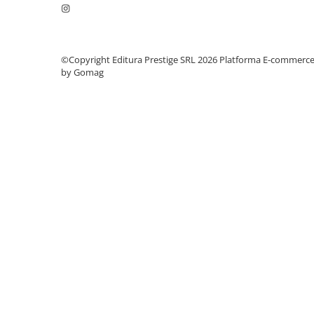
Cadouri
Carti in dar
Carti pentru copii
©Copyright Editura Prestige SRL 2026
Platforma E-commerc
Beletristica
by Gomag
Literatura Romana
Literatura Universala
Poezie
SF & Fantasy
Carte Prescolara, Joc
Carti cartonate
Descopera lumea
Descopera si invata
Din ograda
Povesti pe roti
Primele notiuni
Carti de colorat