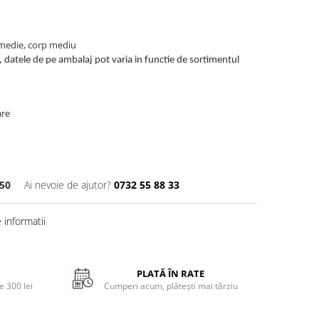
 medie, corp mediu
, datele de pe ambalaj pot varia in functie de sortimentul
are
50
Ai nevoie de ajutor?
0732 55 88 33
informatii
PLATĂ ÎN RATE
 300 lei
Cumperi acum, plătești mai târziu