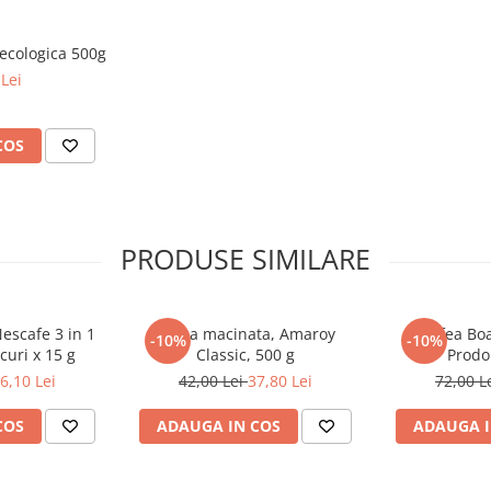
ecologica 500g
Lei
COS
PRODUSE SIMILARE
Nescafe 3 in 1
Cafea macinata, Amaroy
Cafea Bo
-10%
-10%
curi x 15 g
Classic, 500 g
Prodo
6,10 Lei
42,00 Lei
37,80 Lei
72,00 L
COS
ADAUGA IN COS
ADAUGA I