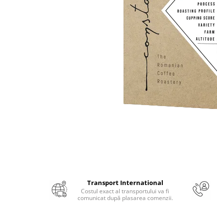
Numerologie
Paranormal
Parapsihologie
Ramtha
Audiobook
ReConnect
Religie
Crestinism
ScienceConnection
SelfConnect
SelfHealing
Vindecare Spirituala
Sanatate
Transport International
Costul exact al transportului va fi
Diete
comunicat după plasarea comenzii.
Gastronomik