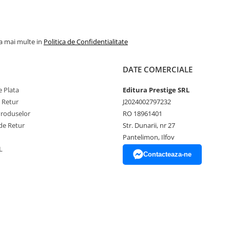
la mai multe in
Politica de Confidentialitate
DATE COMERCIALE
 Plata
Editura Prestige SRL
e Retur
J2024002797232
Produselor
RO 18961401
de Retur
Str. Dunarii, nr 27
Pantelimon, Ilfov
L
Contacteaza-ne