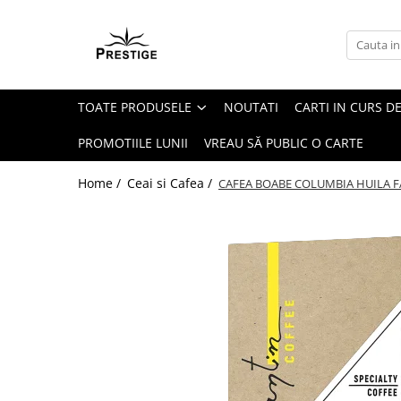
Toate Produsele
Noutati
TOATE PRODUSELE
NOUTATI
CARTI IN CURS DE
Promotii
Pachete Speciale Carti
PROMOTIILE LUNII
VREAU SĂ PUBLIC O CARTE
Spiritualitate - Ezoterism
Home /
Ceai si Cafea /
CAFEA BOABE COLUMBIA HUILA FA
AngelConnection
Arte Divinatorii
Astrologie
Chiromantie
Dezvoltare Spirituala
KidConnection
Minte Corp
New Illuminati Files