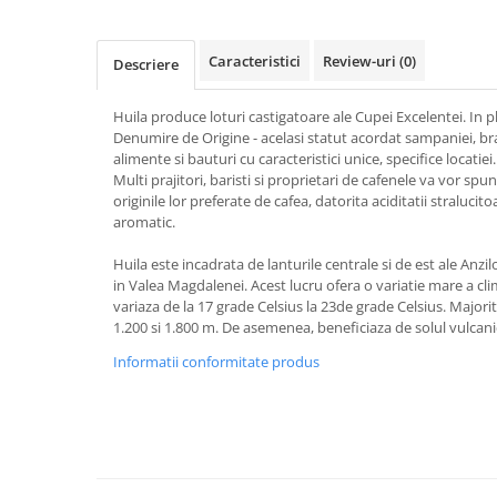
Masaj
MedConnect
Caracteristici
Review-uri
(0)
Descriere
Medicina & Farmacie
Huila produce loturi castigatoare ale Cupei Excelentei. In pl
Medicina Pentru Toti
Denumire de Origine - acelasi statut acordat sampaniei, br
SealfHealing
alimente si bauturi cu caracteristici unice, specifice locatiei.
Multi prajitori, baristi si proprietari de cafenele va vor spu
Sport
originile lor preferate de cafea, datorita aciditatii stralucito
Starea de bine
aromatic.
Terapii Alternative
Huila este incadrata de lanturile centrale si de est ale Anzil
in Valea Magdalenei. Acest lucru ofera o variatie mare a cli
AudioBook
variaza de la 17 grade Celsius la 23de grade Celsius. Majori
Beletristica
1.200 si 1.800 m. De asemenea, beneficiaza de solul vulcani
Biografii, Memorii, Jurnale
Informatii conformitate produs
Carti erotice
Carti pentru Adolescenti, Young
Adult
Crime, Thriller, Mistery