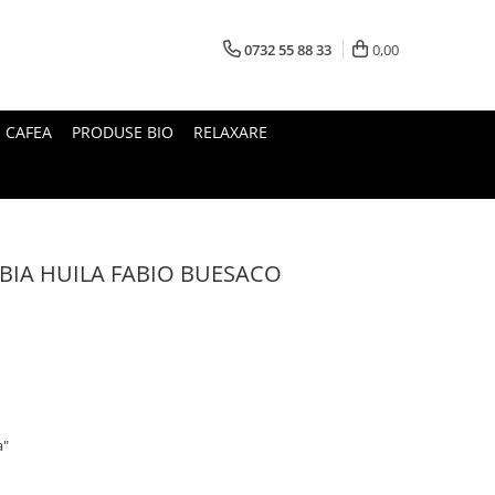
0732 55 88 33
0,00
I CAFEA
PRODUSE BIO
RELAXARE
IA HUILA FABIO BUESACO
a"