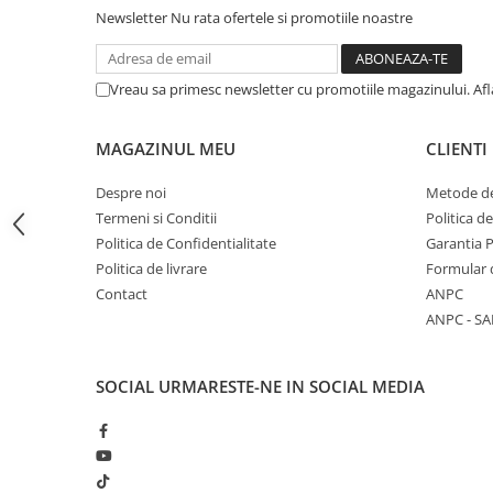
Articole Birotica
Newsletter
Nu rata ofertele si promotiile noastre
Accesorii Arhivare
Calculator
Vreau sa primesc newsletter cu promotiile magazinului. Af
Hartie si Accesorii
Instrumente de scris
MAGAZINUL MEU
CLIENTI
Organizare si Arhivare
Seturi birotica
Despre noi
Metode de
Articole scolare
Termeni si Conditii
Politica d
Politica de Confidentialitate
Garantia 
Arta
Politica de livrare
Formular 
Caiete si Carnetele scolare
Contact
ANPC
Coperti, Mape, Etichete
ANPC - SA
Ghiozdane si Penare scolare
Instrumente de scris
SOCIAL
URMARESTE-NE IN SOCIAL MEDIA
Instrumente si Truse Geometrie
Seturi scolare
Calculator
Consumabile & Accesorii