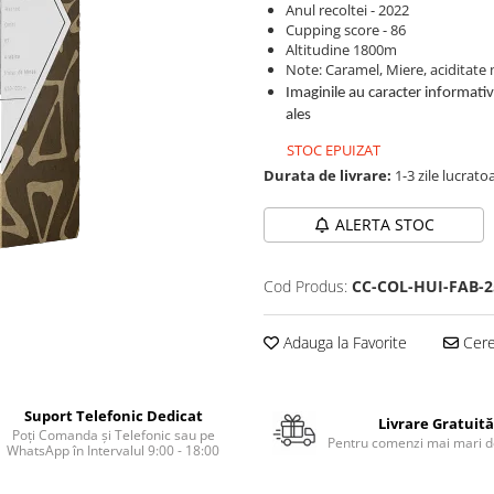
Anul recoltei - 2022
Cupping score - 86
Altitudine 1800m
Note: Caramel, Miere, aciditate
Imaginile au caracter informativ
ales
STOC EPUIZAT
Durata de livrare:
1-3 zile lucrato
ALERTA STOC
Cod Produs:
CC-COL-HUI-FAB-2
Adauga la Favorite
Cere 
Suport Telefonic Dedicat
Livrare Gratuită
Poți Comanda și Telefonic sau pe
Pentru comenzi mai mari de
WhatsApp în Intervalul 9:00 - 18:00