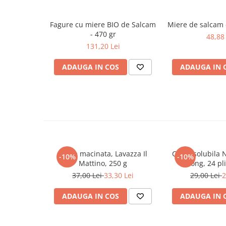
Literatura Romana
Literatura Universala
Fagure cu miere BIO de Salcam
Miere de salcam 
- 470 gr
Poezie
48,88 
131,20 Lei
Romane de dragoste, Carti
romantice
ADAUGA IN COS
ADAUGA IN 
Senzatii/Dragoste
Senzatii/Erotic
Senzatii/Suspans
Senzatii/Thriller
SF & Fantasy
Cafea macinata, Lavazza Il
Cafea solubila 
Teatru
-10%
-10%
Mattino, 250 g
Strong, 24 pli
Teens Book Club
37,00 Lei
33,30 Lei
29,00 Lei
2
Umor
ADAUGA IN COS
ADAUGA IN 
Birotica & Papetarie
Adezivi si benzi adezive