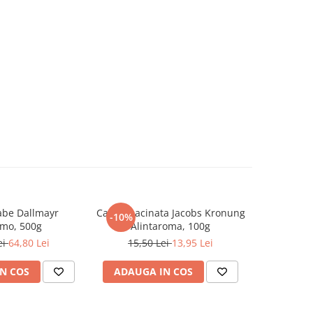
abe Dallmayr
Cafea macinata Jacobs Kronung
Cafea sol
-10%
-10%
mo, 500g
Alintaroma, 100g
M
ei
64,80 Lei
15,50 Lei
13,95 Lei
29,0
N COS
ADAUGA IN COS
ADAUG