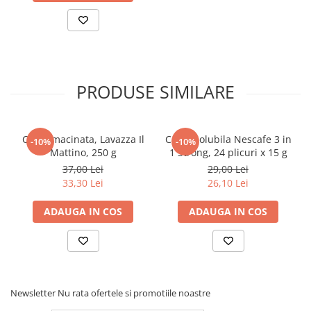
PRODUSE SIMILARE
Cafea macinata, Lavazza Il
Cafea solubila Nescafe 3 in
-10%
-10%
Mattino, 250 g
1 Strong, 24 plicuri x 15 g
37,00 Lei
29,00 Lei
33,30 Lei
26,10 Lei
ADAUGA IN COS
ADAUGA IN COS
Newsletter
Nu rata ofertele si promotiile noastre