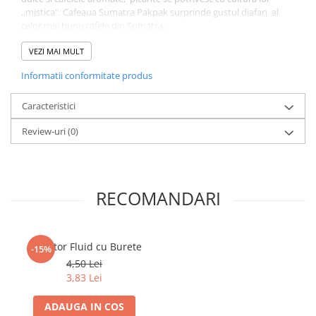
,,mistica". Cafeaua Sumatra Pakpak surprinde gustul diafan al
celor mai bune cafele din Sumatra.
VEZI MAI MULT
Informatii conformitate produs
Caracteristici
Review-uri
(0)
RECOMANDARI
Corector Fluid cu Burete
-15%
4,50 Lei
3,83 Lei
ADAUGA IN COS