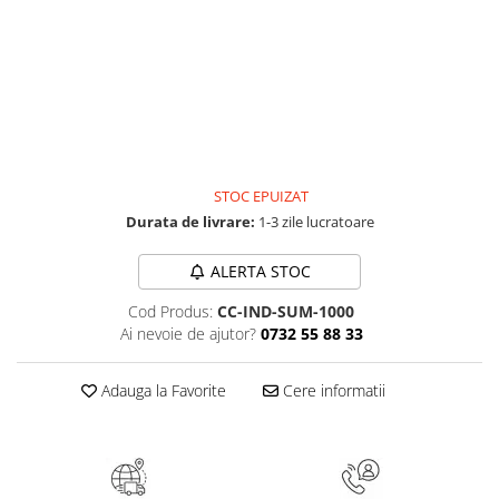
Elevi de 10 plus
Lecturi Scolare
Lumea Copilariei
Ma pregatesc pentru scoala
Manuale - Carte Scolara
Clasa a II-a
STOC EPUIZAT
Clasa a III-a
Durata de livrare:
1-3 zile lucratoare
Clasa a IV-a
ALERTA STOC
Clasa a V-a
Clasa a VI-a
Cod Produs:
CC-IND-SUM-1000
Ai nevoie de ajutor?
0732 55 88 33
Clasa a VII-a
Clasa a VIII-a
Adauga la Favorite
Cere informatii
Clasa I
Clasa pregatitoare
Limbi Straine
Povesti