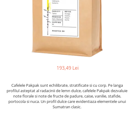
Instrumente de scris
Puzzle-uri
COLOREAZA CU PRIETENII
Audiobook
Instrumente si Truse Geometrie
Senzatii/Thriller
De colorat
Puzzle
ReConnect
Seturi scolare
Pot desena minunat
SF & Fantasy
Puzzle 3D Lemn
Religie
Calculator
Sa coloram cu Nicol
Teatru
Crestinism
Consumabile & Accesorii
Carti educative
Teens Book Club
ScienceConnection
Codul copiilor de succes
Umor
SelfConnect
Copii 0-7 ani
SelfHealing
Clubul Premiantilor
193,49 Lei
Vindecare Spirituala
Super pitici 2-5 ani
Culegeri Auxiliare
Cafelele Pakpak sunt echilibrate, stratificate si cu corp. Pe langa
Dezvoltare personala
profilul asteptat al radacinii de lemn dulce, cafelele Pakpak dezvaluie
Dictionare
note florale si note de fructe de padure, caise, vanilie, stafide,
portocola si nuca. Un profil dulce care evidentiaza elementele unui
Enciclopedii
Sumatran clasic.
Kids Book Club
Legende istorice
Literatura Scolara