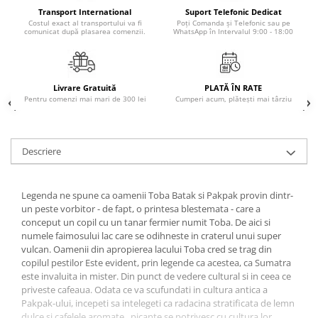
Povesti ilustrate
Transport International
Suport Telefonic Dedicat
Costul exact al transportului va fi
Poți Comanda și Telefonic sau pe
Povesti - Basme - Legende
comunicat după plasarea comenzii.
WhatsApp în Intervalul 9:00 - 18:00
Realitatea Augmentata
Religie pentru copii
Livrare Gratuită
PLATĂ ÎN RATE
ScienceConnection
Pentru comenzi mai mari de 300 lei
Cumperi acum, plătești mai târziu
TP ROLL
Descriere
Legenda ne spune ca oamenii Toba Batak si Pakpak provin dintr-
un peste vorbitor - de fapt, o printesa blestemata - care a
conceput un copil cu un tanar fermier numit Toba. De aici si
numele faimosului lac care se odihneste in craterul unui super
vulcan. Oamenii din apropierea lacului Toba cred se trag din
copilul pestilor Este evident, prin legende ca acestea, ca Sumatra
este invaluita in mister. Din punct de vedere cultural si in ceea ce
priveste cafeaua. Odata ce va scufundati in cultura antica a
Pakpak-ului, incepeti sa intelegeti ca radacina stratificata de lemn
dulce si cafelele aromate, picante se potrivesc cu cultura lor