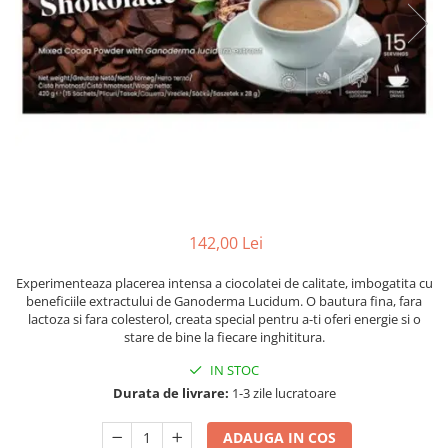
Numerologie
Paranormal
Parapsihologie
Ramtha
Audiobook
ReConnect
Religie
Crestinism
142,00 Lei
ScienceConnection
SelfConnect
Experimenteaza placerea intensa a ciocolatei de calitate, imbogatita cu
beneficiile extractului de Ganoderma Lucidum. O bautura fina, fara
SelfHealing
lactoza si fara colesterol, creata special pentru a-ti oferi energie si o
stare de bine la fiecare inghititura.
Vindecare Spirituala
IN STOC
Sanatate
Durata de livrare:
1-3 zile lucratoare
Diete
Gastronomik
ADAUGA IN COS