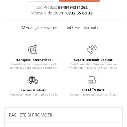
Masaj
Cod Produs:
5948494311262
MedConnect
Ai nevoie de ajutor?
0732 55 88 33
Medicina & Farmacie
Adauga la Favorite
Cere informatii
Medicina Pentru Toti
SealfHealing
Sport
Starea de bine
Transport International
Suport Telefonic Dedicat
Costul exact al transportului va fi
Poți Comanda și Telefonic sau pe
Terapii Alternative
comunicat după plasarea comenzii.
WhatsApp în Intervalul 9:00 - 18:00
AudioBook
Beletristica
Biografii, Memorii, Jurnale
Livrare Gratuită
PLATĂ ÎN RATE
Pentru comenzi mai mari de 300 lei
Cumperi acum, plătești mai târziu
Carti erotice
Carti pentru Adolescenti, Young
Adult
PACHETE SI PROMOTII
Crime, Thriller, Mistery