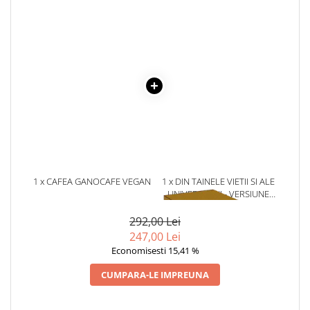
Literatura Romana
Literatura Universala
Poezie
Romane de dragoste, Carti
romantice
Senzatii/Dragoste
Senzatii/Erotic
Senzatii/Suspans
Senzatii/Thriller
1 x CAFEA GANOCAFE VEGAN
1 x DIN TAINELE VIETII SI ALE
SF & Fantasy
SHOKOLADE, 15 PLICURI X 28
UNIVERSULUI - VERSIUNE
G
ORIGINALA DIN 1939.
Teatru
VOLUMELE I-III. CUTIE DE
292,00 Lei
COLECTIE -SCARLAT
Teens Book Club
247,00 Lei
DEMETRESCU
Economisesti 15,41 %
Umor
CUMPARA-LE IMPREUNA
Birotica & Papetarie
Adezivi si benzi adezive