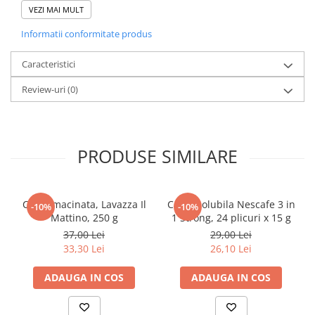
Ceea ce face ca Vegan Shokolade sa fie cu adevarat speciala este
VEZI MAI MULT
Elevi de 10 plus
infuzia de Ganoderma Lucidum (Ciuperca Reishi). Cunoscuta in
Informatii conformitate produs
traditiile orientale drept „ciuperca longevitatii”, aceasta aduce un
Lecturi Scolare
plus de armonie fiecarei cesti:
Lumea Copilariei
Caracteristici
Beneficii Holistice: Extractul de Ganoderma sustine starea
Ma pregatesc pentru scoala
Review-uri
(0)
generala de bine si echilibrul organismului, completand gustul
Manuale - Carte Scolara
bogat de ciocolata cu o nota subtila, pamantie, care transforma
bautura intr-un elixir revitalizant.
Clasa a II-a
Clasa a III-a
Momentul tau de Relaxare, Gata in Cateva Secunde
PRODUSE SIMILARE
Fie ca ai o dimineata aglomerata sau simti nevoia de o pauza
Clasa a IV-a
relaxanta dupa-amiaza, Ganocafe Vegan Shokolade este solutia
Clasa a V-a
perfecta:
Clasa a VI-a
Cafea macinata, Lavazza Il
Cafea solubila Nescafe 3 in
-10%
-10%
Plicuri Individuale: Dozare perfecta pentru o cana, gata de luat cu
Clasa a VII-a
Mattino, 250 g
1 Strong, 24 plicuri x 15 g
tine la birou sau in vacanta.
Clasa a VIII-a
37,00 Lei
29,00 Lei
Preparare Instant: Doar adauga apa fierbinte si amesteca. Aroma
33,30 Lei
26,10 Lei
invaluitoare de ciocolata se elibereaza imediat.
Clasa I
Oricand, Oriunde: O experienta de ciocolaterie artizanala care se
Clasa pregatitoare
ADAUGA IN COS
ADAUGA IN COS
adapteaza ritmului tau de viata.
Limbi Straine
Povesti