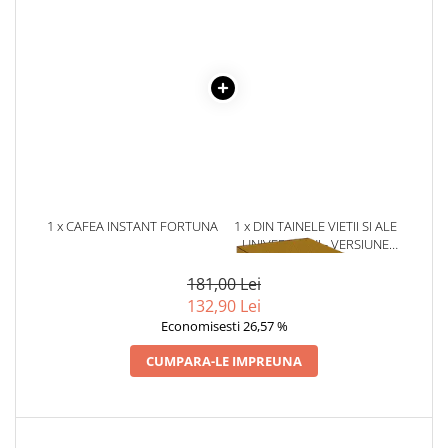
Literatura Romana
Literatura Universala
Poezie
Romane de dragoste, Carti
romantice
Senzatii/Dragoste
Senzatii/Erotic
Senzatii/Suspans
1 x CAFEA INSTANT FORTUNA
1 x DIN TAINELE VIETII SI ALE
3 IN 1 STRONG 24 PLICURI X
UNIVERSULUI - VERSIUNE
Senzatii/Thriller
17 G
ORIGINALA DIN 1939.
SF & Fantasy
VOLUMELE I-III. CUTIE DE
181,00 Lei
COLECTIE -SCARLAT
132,90 Lei
Teatru
DEMETRESCU
Economisesti 26,57 %
Teens Book Club
CUMPARA-LE IMPREUNA
Umor
Birotica & Papetarie
Adezivi si benzi adezive