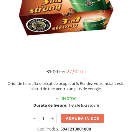
Numerologie
Paranormal
Parapsihologie
Ramtha
Audiobook
ReConnect
Religie
Crestinism
31,00 Lei
27,90 Lei
ScienceConnection
SelfConnect
Oriunde te-ai afla si oricat de ocupat ai fi, Rendez-vous Instant este
alaturi de tine pentru un plus de energie.
SelfHealing
IN STOC
Vindecare Spirituala
Durata de livrare:
1-3 zile lucratoare
Sanatate
Diete
ADAUGA IN COS
Gastronomik
Cod Produs:
5941213001000