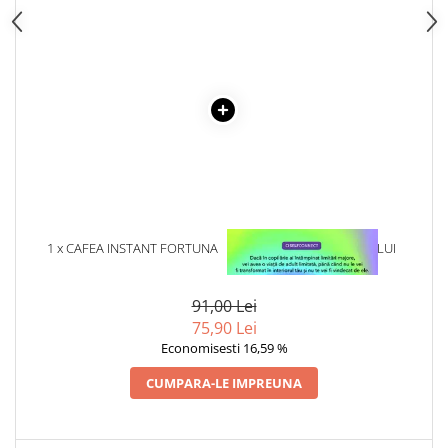
Articole Birotica
Accesorii Arhivare
Calculator
Hartie si Accesorii
Instrumente de scris
Organizare si Arhivare
Seturi birotica
Articole scolare
Arta
1 x CAFEA INSTANT FORTUNA
1 x VINDECAREA COPILULUI
Caiete si Carnetele scolare
3 IN 1 STRONG 24 PLICURI X
INTERIOR
Coperti, Mape, Etichete
17 G
91,00 Lei
Ghiozdane si Penare scolare
75,90 Lei
Instrumente de scris
Economisesti 16,59 %
Instrumente si Truse Geometrie
CUMPARA-LE IMPREUNA
Seturi scolare
Calculator
Consumabile & Accesorii