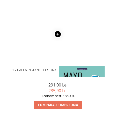
Cadouri
Carti in dar
Carti pentru copii
Beletristica
Literatura Romana
Literatura Universala
Poezie
SF & Fantasy
Carte Prescolara, Joc
Carti cartonate
1 x CAFEA INSTANT FORTUNA
1 x MAYO CLINIC. CARTEA
3 IN 1 STRONG 24 PLICURI X
ESENTIALA DESPRE DIABETUL
Descopera lumea
17 G
ZAHARAT
Descopera si invata
291,00 Lei
235,90 Lei
Din ograda
Economisesti 18,93 %
Povesti pe roti
Primele notiuni
CUMPARA-LE IMPREUNA
Carti de colorat