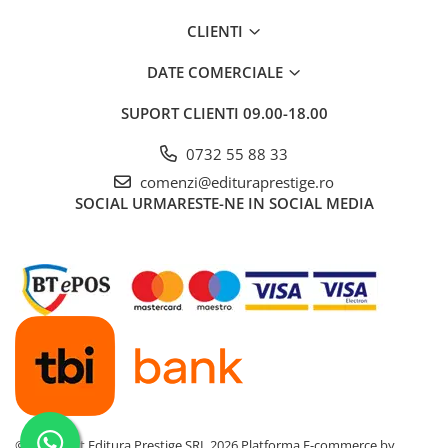
Povesti ilustrate
CLIENTI
Povesti - Basme - Legende
DATE COMERCIALE
Realitatea Augmentata
Religie pentru copii
SUPORT CLIENTI
09.00-18.00
ScienceConnection
0732 55 88 33
TP ROLL
comenzi@edituraprestige.ro
Ceai si Cafea
SOCIAL
URMARESTE-NE IN SOCIAL MEDIA
Cafea
Cafea terapeutica
Ceai
Dezvoltare Personala
BUSINESS
Carti de joc
Dezvoltare Personala Adulti
Dezvoltare Profesionala
©Copyright Editura Prestige SRL 2026
Platforma E-commerce by