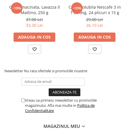
Cafea macinata, Lavazza Il
Cafea solubila Nescafe 3 in
-10%
-10%
Elevi de 10 plus
Mattino, 250 g
1 Strong, 24 plicuri x 15 g
Lecturi Scolare
37,00 Lei
29,00 Lei
Lumea Copilariei
33,30 Lei
26,10 Lei
Ma pregatesc pentru scoala
ADAUGA IN COS
ADAUGA IN COS
Manuale - Carte Scolara
Clasa a II-a
Clasa a III-a
Clasa a IV-a
Newsletter
Nu rata ofertele si promotiile noastre
Clasa a V-a
Clasa a VI-a
Clasa a VII-a
Clasa a VIII-a
Vreau sa primesc newsletter cu promotiile
Clasa I
magazinului. Afla mai multe in
Politica de
Clasa pregatitoare
Confidentialitate
Limbi Straine
Povesti
MAGAZINUL MEU