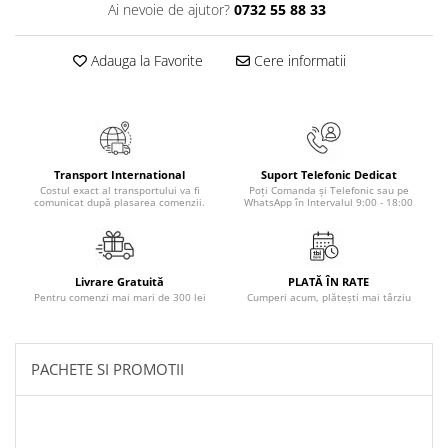
Ai nevoie de ajutor?
0732 55 88 33
Masaj
MedConnect
Adauga la Favorite
Cere informatii
Medicina & Farmacie
Medicina Pentru Toti
SealfHealing
Sport
Transport International
Suport Telefonic Dedicat
Costul exact al transportului va fi
Poți Comanda și Telefonic sau pe
Starea de bine
comunicat după plasarea comenzii.
WhatsApp în Intervalul 9:00 - 18:00
Terapii Alternative
AudioBook
Livrare Gratuită
PLATĂ ÎN RATE
Beletristica
Pentru comenzi mai mari de 300 lei
Cumperi acum, plătești mai târziu
Biografii, Memorii, Jurnale
Carti erotice
PACHETE SI PROMOTII
Carti pentru Adolescenti, Young
Adult
Crime, Thriller, Mistery