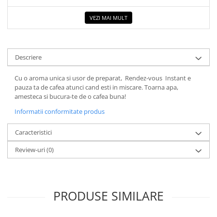
COLOREAZA CU PRIETENII
VEZI MAI MULT
De colorat
Pot desena minunat
Sa coloram cu Nicol
Carti educative
Descriere
Codul copiilor de succes
Cu o aroma unica si usor de preparat, Rendez-vous Instant e
Copii 0-7 ani
pauza ta de cafea atunci cand esti in miscare. Toarna apa,
amesteca si bucura-te de o cafea buna!
Clubul Premiantilor
Informatii conformitate produs
Super pitici 2-5 ani
Culegeri Auxiliare
Caracteristici
Dezvoltare personala
Review-uri
(0)
Dictionare
Enciclopedii
Kids Book Club
PRODUSE SIMILARE
Legende istorice
Literatura Scolara