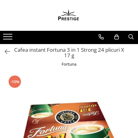
Toate Produsele
Noutati
Promotii
Pachete Speciale Carti
Cafea instant Fortuna 3 in 1 Strong 24 plicuri X
17 g
Spiritualitate - Ezoterism
Fortuna
AngelConnection
Arte Divinatorii
-10%
Astrologie
Chiromantie
Dezvoltare Spirituala
KidConnection
Minte Corp
New Illuminati Files