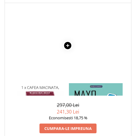
Cadouri
Carti in dar
Carti pentru copii
Beletristica
Literatura Romana
Literatura Universala
Poezie
SF & Fantasy
Carte Prescolara, Joc
Carti cartonate
1 x CAFEA MACINATA,
1 x MAYO CLINIC. CARTEA
Descopera lumea
EDUSCHO CLASSIC STRONG,
ESENTIALA DESPRE DIABETUL
500 G
ZAHARAT
Descopera si invata
297,00 Lei
Din ograda
241,30 Lei
Povesti pe roti
Economisesti 18,75 %
Primele notiuni
CUMPARA-LE IMPREUNA
Carti de colorat