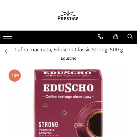
Toate Produsele
Noutati
Promotii
Pachete Speciale Carti
Cafea macinata, Eduscho Classic Strong, 500 g
Spiritualitate - Ezoterism
Eduscho
AngelConnection
Arte Divinatorii
-10%
Astrologie
Chiromantie
Dezvoltare Spirituala
KidConnection
Minte Corp
New Illuminati Files