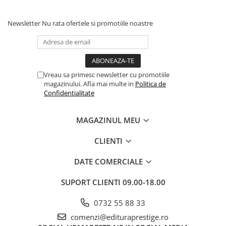
Povesti ilustrate
Povesti - Basme - Legende
Newsletter
Nu rata ofertele si promotiile noastre
Realitatea Augmentata
Religie pentru copii
ScienceConnection
Vreau sa primesc newsletter cu promotiile
magazinului. Afla mai multe in
Politica de
TP ROLL
Confidentialitate
Ceai si Cafea
Cafea
MAGAZINUL MEU
Cafea terapeutica
CLIENTI
Ceai
Dezvoltare Personala
DATE COMERCIALE
BUSINESS
SUPORT CLIENTI
09.00-18.00
Carti de joc
0732 55 88 33
Dezvoltare Personala Adulti
comenzi@edituraprestige.ro
Dezvoltare Profesionala