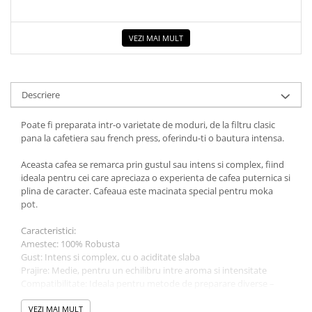
COLOREAZA CU PRIETENII
De colorat
VEZI MAI MULT
Pot desena minunat
Sa coloram cu Nicol
Carti educative
Descriere
Codul copiilor de succes
Copii 0-7 ani
Poate fi preparata intr-o varietate de moduri, de la filtru clasic
pana la cafetiera sau french press, oferindu-ti o bautura intensa.
Clubul Premiantilor
Super pitici 2-5 ani
Aceasta cafea se remarca prin gustul sau intens si complex, fiind
ideala pentru cei care apreciaza o experienta de cafea puternica si
Culegeri Auxiliare
plina de caracter. Cafeaua este macinata special pentru moka
Dezvoltare personala
pot.
Dictionare
Caracteristici:
Amestec: 100% Robusta
Enciclopedii
Gust: Intens si complex, cu o aciditate slaba
Kids Book Club
Prajire: Medie, pentru un echilibru intre aroma si intensitate
Compatibilitate: Ideala pentru metode de preparare diverse –
Legende istorice
filtru, cafetiera, moka pot sau french press
Aciditate: Scazuta
VEZI MAI MULT
Literatura Scolara