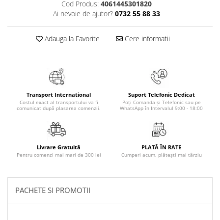
Cod Produs:
4061445301820
Masaj
Ai nevoie de ajutor?
0732 55 88 33
MedConnect
Medicina & Farmacie
Adauga la Favorite
Cere informatii
Medicina Pentru Toti
SealfHealing
Sport
Transport International
Suport Telefonic Dedicat
Starea de bine
Costul exact al transportului va fi
Poți Comanda și Telefonic sau pe
comunicat după plasarea comenzii.
WhatsApp în Intervalul 9:00 - 18:00
Terapii Alternative
AudioBook
Beletristica
Livrare Gratuită
PLATĂ ÎN RATE
Biografii, Memorii, Jurnale
Pentru comenzi mai mari de 300 lei
Cumperi acum, plătești mai târziu
Carti erotice
Carti pentru Adolescenti, Young
PACHETE SI PROMOTII
Adult
Crime, Thriller, Mistery