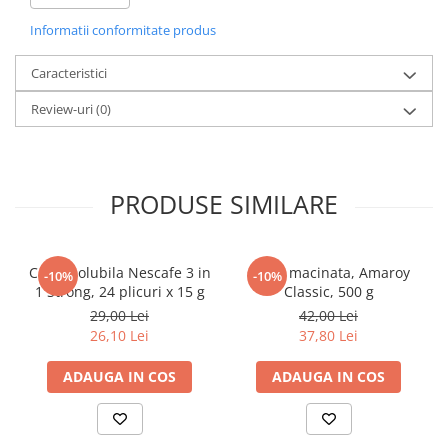
Corp: Plin si rotund
Informatii conformitate produs
Elevi de 10 plus
Lecturi Scolare
Caracteristici
Lumea Copilariei
Review-uri
(0)
Ma pregatesc pentru scoala
Manuale - Carte Scolara
Clasa a II-a
PRODUSE SIMILARE
Clasa a III-a
Clasa a IV-a
Clasa a V-a
Cafea solubila Nescafe 3 in
Cafea macinata, Amaroy
-10%
-10%
Clasa a VI-a
1 Strong, 24 plicuri x 15 g
Classic, 500 g
Clasa a VII-a
29,00 Lei
42,00 Lei
Clasa a VIII-a
26,10 Lei
37,80 Lei
Clasa I
ADAUGA IN COS
ADAUGA IN COS
Clasa pregatitoare
Limbi Straine
Povesti