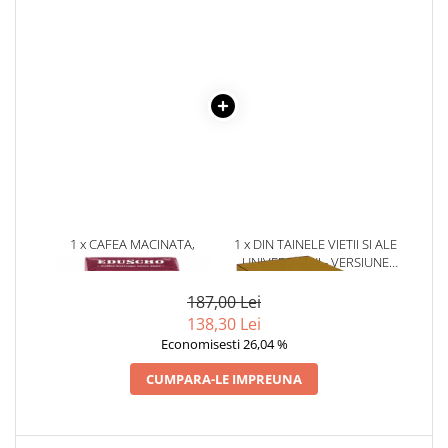
Literatura Romana
Literatura Universala
Poezie
Romane de dragoste, Carti
romantice
Senzatii/Dragoste
Senzatii/Erotic
Senzatii/Suspans
1 x CAFEA MACINATA,
1 x DIN TAINELE VIETII SI ALE
Senzatii/Thriller
EDUSCHO CLASSIC STRONG,
UNIVERSULUI - VERSIUNE
SF & Fantasy
500 G
ORIGINALA DIN 1939.
VOLUMELE I-III. CUTIE DE
187,00 Lei
Teatru
COLECTIE -SCARLAT
138,30 Lei
DEMETRESCU
Teens Book Club
Economisesti 26,04 %
Umor
CUMPARA-LE IMPREUNA
Birotica & Papetarie
Adezivi si benzi adezive