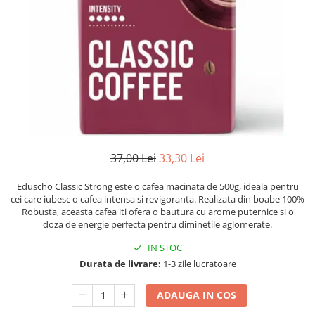
Numerologie
Paranormal
Parapsihologie
Ramtha
Audiobook
ReConnect
Religie
Crestinism
37,00 Lei
33,30 Lei
ScienceConnection
Eduscho Classic Strong este o cafea macinata de 500g, ideala pentru
SelfConnect
cei care iubesc o cafea intensa si revigoranta. Realizata din boabe 100%
Robusta, aceasta cafea iti ofera o bautura cu arome puternice si o
SelfHealing
doza de energie perfecta pentru diminetile aglomerate.
Vindecare Spirituala
IN STOC
Sanatate
Durata de livrare:
1-3 zile lucratoare
Diete
ADAUGA IN COS
Gastronomik