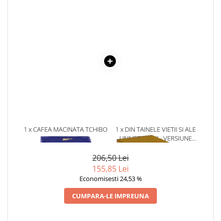
Literatura Romana
Literatura Universala
Poezie
Romane de dragoste, Carti
romantice
Senzatii/Dragoste
Senzatii/Erotic
Senzatii/Suspans
Senzatii/Thriller
1 x CAFEA MACINATA TCHIBO
1 x DIN TAINELE VIETII SI ALE
SF & Fantasy
EXCLUSIVE DECAF, SOFT
UNIVERSULUI - VERSIUNE
TASTE, 250 G
ORIGINALA DIN 1939.
Teatru
VOLUMELE I-III. CUTIE DE
206,50 Lei
COLECTIE -SCARLAT
Teens Book Club
155,85 Lei
DEMETRESCU
Economisesti 24,53 %
Umor
CUMPARA-LE IMPREUNA
Birotica & Papetarie
Adezivi si benzi adezive