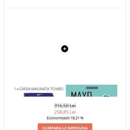
Cadouri
Carti in dar
Carti pentru copii
Beletristica
Literatura Romana
Literatura Universala
Poezie
SF & Fantasy
Carte Prescolara, Joc
Carti cartonate
Descopera lumea
1 x CAFEA MACINATA TCHIBO
1 x MAYO CLINIC. CARTEA
EXCLUSIVE DECAF, SOFT
ESENTIALA DESPRE DIABETUL
Descopera si invata
TASTE, 250 G
ZAHARAT
Din ograda
316,50 Lei
Povesti pe roti
258,85 Lei
Primele notiuni
Economisesti 18,21 %
Carti de colorat
CUMPARA-LE IMPREUNA