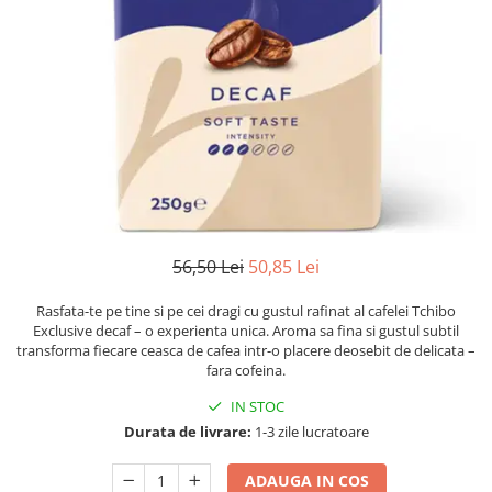
Numerologie
Paranormal
Parapsihologie
Ramtha
Audiobook
ReConnect
Religie
Crestinism
56,50 Lei
50,85 Lei
ScienceConnection
SelfConnect
Rasfata-te pe tine si pe cei dragi cu gustul rafinat al cafelei Tchibo
Exclusive decaf – o experienta unica. Aroma sa fina si gustul subtil
SelfHealing
transforma fiecare ceasca de cafea intr-o placere deosebit de delicata –
fara cofeina.
Vindecare Spirituala
IN STOC
Sanatate
Durata de livrare:
1-3 zile lucratoare
Diete
Gastronomik
ADAUGA IN COS