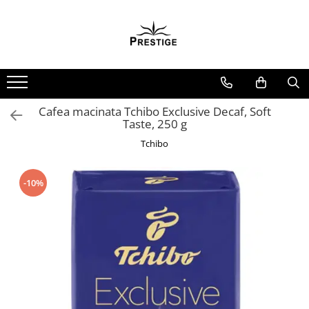
Toate Produsele
Noutati
Promotii
Pachete Speciale Carti
Cafea macinata Tchibo Exclusive Decaf, Soft
Taste, 250 g
Spiritualitate - Ezoterism
Tchibo
AngelConnection
Arte Divinatorii
-10%
Astrologie
Chiromantie
Dezvoltare Spirituala
KidConnection
Minte Corp
New Illuminati Files