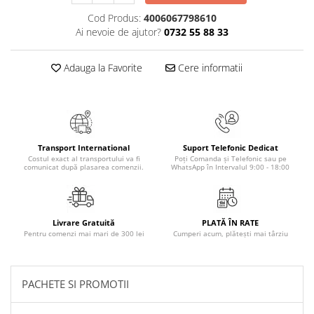
Masaj
Cod Produs:
4006067798610
MedConnect
Ai nevoie de ajutor?
0732 55 88 33
Medicina & Farmacie
Adauga la Favorite
Cere informatii
Medicina Pentru Toti
SealfHealing
Sport
Starea de bine
Transport International
Suport Telefonic Dedicat
Costul exact al transportului va fi
Poți Comanda și Telefonic sau pe
Terapii Alternative
comunicat după plasarea comenzii.
WhatsApp în Intervalul 9:00 - 18:00
AudioBook
Beletristica
Biografii, Memorii, Jurnale
Livrare Gratuită
PLATĂ ÎN RATE
Pentru comenzi mai mari de 300 lei
Cumperi acum, plătești mai târziu
Carti erotice
Carti pentru Adolescenti, Young
Adult
PACHETE SI PROMOTII
Crime, Thriller, Mistery