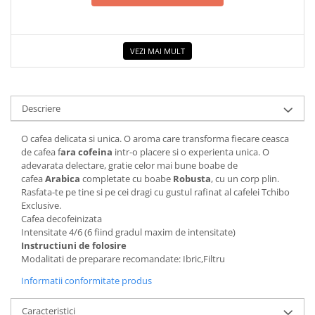
COLOREAZA CU PRIETENII
De colorat
Pot desena minunat
VEZI MAI MULT
Sa coloram cu Nicol
Carti educative
Codul copiilor de succes
Descriere
Copii 0-7 ani
O cafea delicata si unica. O aroma care transforma fiecare ceasca
Clubul Premiantilor
de cafea f
ara cofeina
intr-o placere si o experienta unica. O
adevarata delectare, gratie celor mai bune boabe de
Super pitici 2-5 ani
cafea
Arabica
completate cu boabe
Robusta
, cu un corp plin.
Culegeri Auxiliare
Rasfata-te pe tine si pe cei dragi cu gustul rafinat al cafelei Tchibo
Exclusive.
Dezvoltare personala
Cafea decofeinizata
Dictionare
Intensitate 4/6 (6 fiind gradul maxim de intensitate)
Instructiuni de folosire
Enciclopedii
Modalitati de preparare recomandate: Ibric,Filtru
Kids Book Club
Informatii conformitate produs
Legende istorice
Caracteristici
Literatura Scolara