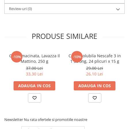
Review-uri
(0)
Elevi de 10 plus
Lecturi Scolare
Lumea Copilariei
Ma pregatesc pentru scoala
PRODUSE SIMILARE
Manuale - Carte Scolara
Clasa a II-a
Cafea macinata, Lavazza Il
Cafea solubila Nescafe 3 in
-10%
-10%
Clasa a III-a
Mattino, 250 g
1 Strong, 24 plicuri x 15 g
Clasa a IV-a
37,00 Lei
29,00 Lei
Clasa a V-a
33,30 Lei
26,10 Lei
Clasa a VI-a
ADAUGA IN COS
ADAUGA IN COS
Clasa a VII-a
Clasa a VIII-a
Clasa I
Clasa pregatitoare
Limbi Straine
Newsletter
Nu rata ofertele si promotiile noastre
Povesti