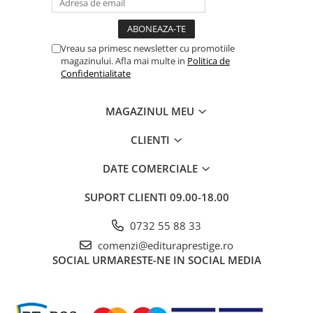
Povesti ilustrate
Povesti - Basme - Legende
Vreau sa primesc newsletter cu promotiile
Realitatea Augmentata
magazinului. Afla mai multe in
Politica de
Confidentialitate
Religie pentru copii
ScienceConnection
MAGAZINUL MEU
TP ROLL
CLIENTI
Ceai si Cafea
Cafea
DATE COMERCIALE
Cafea terapeutica
SUPORT CLIENTI
09.00-18.00
Ceai
Dezvoltare Personala
0732 55 88 33
BUSINESS
comenzi@edituraprestige.ro
SOCIAL
URMARESTE-NE IN SOCIAL MEDIA
Carti de joc
Dezvoltare Personala Adulti
Dezvoltare Profesionala