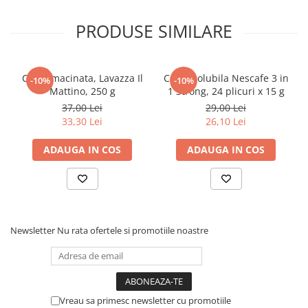
Articole Birotica
PRODUSE SIMILARE
Accesorii Arhivare
Calculator
Hartie si Accesorii
Cafea macinata, Lavazza Il
Cafea solubila Nescafe 3 in
-10%
-10%
Instrumente de scris
Mattino, 250 g
1 Strong, 24 plicuri x 15 g
Organizare si Arhivare
37,00 Lei
29,00 Lei
Seturi birotica
33,30 Lei
26,10 Lei
Articole scolare
ADAUGA IN COS
ADAUGA IN COS
Arta
Caiete si Carnetele scolare
Coperti, Mape, Etichete
Ghiozdane si Penare scolare
Instrumente de scris
Newsletter
Nu rata ofertele si promotiile noastre
Instrumente si Truse Geometrie
Seturi scolare
Calculator
Vreau sa primesc newsletter cu promotiile
Consumabile & Accesorii