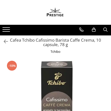
Toate Produsele
Noutati
Promotii
Pachete Speciale Carti
Cafea Tchibo Cafissimo Barista Caffe Crema, 10
capsule, 78 g
Spiritualitate - Ezoterism
Tchibo
AngelConnection
Arte Divinatorii
-10%
Astrologie
Chiromantie
Dezvoltare Spirituala
KidConnection
Minte Corp
New Illuminati Files