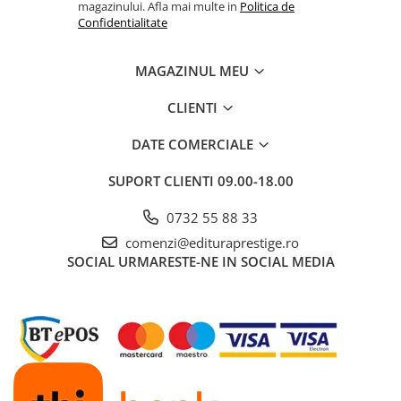
magazinului. Afla mai multe in
Politica de
Cadouri
Confidentialitate
Carti in dar
Carti pentru copii
MAGAZINUL MEU
Beletristica
CLIENTI
Literatura Romana
Literatura Universala
DATE COMERCIALE
Poezie
SUPORT CLIENTI
09.00-18.00
SF & Fantasy
Carte Prescolara, Joc
0732 55 88 33
Carti cartonate
comenzi@edituraprestige.ro
SOCIAL
URMARESTE-NE IN SOCIAL MEDIA
Descopera lumea
Descopera si invata
Din ograda
Povesti pe roti
Primele notiuni
Carti de colorat