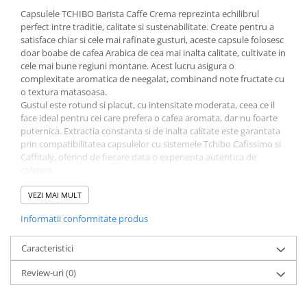
Literatura Romana
Capsulele TCHIBO Barista Caffe Crema reprezinta echilibrul
perfect intre traditie, calitate si sustenabilitate. Create pentru a
Literatura Universala
satisface chiar si cele mai rafinate gusturi, aceste capsule folosesc
Poezie
doar boabe de cafea Arabica de cea mai inalta calitate, cultivate in
cele mai bune regiuni montane. Acest lucru asigura o
Romane de dragoste, Carti
complexitate aromatica de neegalat, combinand note fructate cu
romantice
o textura matasoasa.
Senzatii/Dragoste
Gustul este rotund si placut, cu intensitate moderata, ceea ce il
face ideal pentru cei care prefera o cafea aromata, dar nu foarte
Senzatii/Erotic
puternica. Extractia constanta si de inalta calitate este garantata
prin compatibilitatea capsulelor cu sistemele Tchibo Cafissimo si
Senzatii/Suspans
Caffitaly, oferind de fiecare data o experienta autentica de
Senzatii/Thriller
cafenea.
SF & Fantasy
Caffe Crema Barista este perfect pentru consumul de zi cu zi fie
VEZI MAI MULT
simplu, fie cu lapte, fiind o alegere excelenta pentru cei care cauta
Teatru
Informatii conformitate produs
o cafea fina, cremoasa si echilibrata.
Teens Book Club
Caracteristici
Umor
Review-uri
(0)
Birotica & Papetarie
Adezivi si benzi adezive