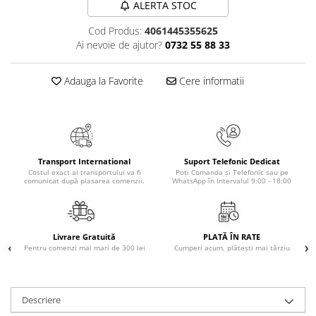
ALERTA STOC
Masaj
Cod Produs:
4061445355625
MedConnect
Ai nevoie de ajutor?
0732 55 88 33
Medicina & Farmacie
Medicina Pentru Toti
Adauga la Favorite
Cere informatii
SealfHealing
Sport
Starea de bine
Terapii Alternative
Transport International
Suport Telefonic Dedicat
Costul exact al transportului va fi
Poți Comanda și Telefonic sau pe
comunicat după plasarea comenzii.
WhatsApp în Intervalul 9:00 - 18:00
AudioBook
Beletristica
Biografii, Memorii, Jurnale
Livrare Gratuită
PLATĂ ÎN RATE
Carti erotice
Pentru comenzi mai mari de 300 lei
Cumperi acum, plătești mai târziu
Carti pentru Adolescenti, Young
Adult
Descriere
Crime, Thriller, Mistery