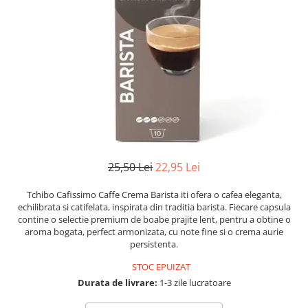
Numerologie
Paranormal
Parapsihologie
Ramtha
Audiobook
ReConnect
Religie
Crestinism
25,50 Lei
22,95 Lei
ScienceConnection
SelfConnect
Tchibo Cafissimo Caffe Crema Barista iti ofera o cafea eleganta,
echilibrata si catifelata, inspirata din traditia barista. Fiecare capsula
SelfHealing
contine o selectie premium de boabe prajite lent, pentru a obtine o
aroma bogata, perfect armonizata, cu note fine si o crema aurie
Vindecare Spirituala
persistenta.
Sanatate
STOC EPUIZAT
Diete
Durata de livrare:
1-3 zile lucratoare
Gastronomik