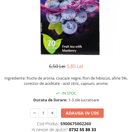
Numerologie
Paranormal
Parapsihologie
Ramtha
Audiobook
ReConnect
Religie
Crestinism
6,50 Lei
5,85 Lei
ScienceConnection
Ingrediente: fructe de aronia, coacaze negre, flori de hibiscus, afine 5%,
SelfConnect
corector de aciditate - acid citric, capsuni, arome.
SelfHealing
IN STOC
Durata de livrare:
1-3 zile lucratoare
Vindecare Spirituala
Sanatate
ADAUGA IN COS
Diete
Cod Produs:
5900675002260
Gastronomik
Ai nevoie de ajutor?
0732 55 88 33