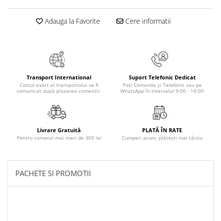
Masaj
Adauga la Favorite
Cere informatii
MedConnect
Medicina & Farmacie
Medicina Pentru Toti
SealfHealing
Transport International
Suport Telefonic Dedicat
Sport
Costul exact al transportului va fi
Poți Comanda și Telefonic sau pe
comunicat după plasarea comenzii.
WhatsApp în Intervalul 9:00 - 18:00
Starea de bine
Terapii Alternative
AudioBook
Livrare Gratuită
PLATĂ ÎN RATE
Pentru comenzi mai mari de 300 lei
Cumperi acum, plătești mai târziu
Beletristica
Biografii, Memorii, Jurnale
Carti erotice
PACHETE SI PROMOTII
Carti pentru Adolescenti, Young
Adult
Crime, Thriller, Mistery