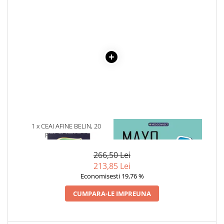
Cadouri
Carti in dar
Carti pentru copii
Beletristica
Literatura Romana
Literatura Universala
Poezie
SF & Fantasy
Carte Prescolara, Joc
1 x CEAI AFINE BELIN, 20
1 x MAYO CLINIC. CARTEA
Carti cartonate
PLICURI, 40 GR
ESENTIALA DESPRE DIABETUL
ZAHARAT
Descopera lumea
266,50 Lei
Descopera si invata
213,85 Lei
Din ograda
Economisesti 19,76 %
Povesti pe roti
CUMPARA-LE IMPREUNA
Primele notiuni
Carti de colorat