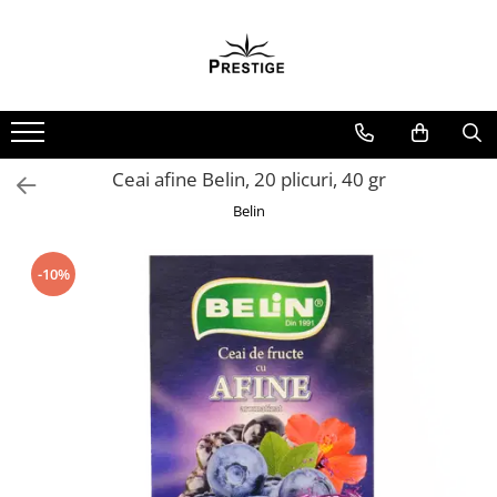
Toate Produsele
Noutati
Promotii
Pachete Speciale Carti
Ceai afine Belin, 20 plicuri, 40 gr
Spiritualitate - Ezoterism
Belin
AngelConnection
Arte Divinatorii
-10%
Astrologie
Chiromantie
Dezvoltare Spirituala
KidConnection
Minte Corp
New Illuminati Files