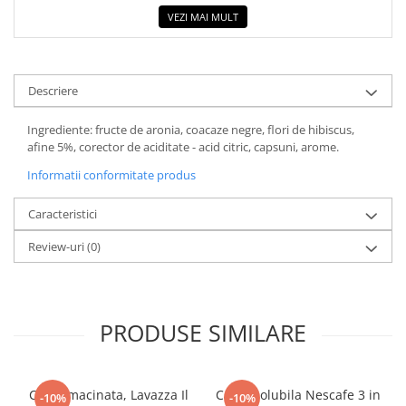
COLOREAZA CU PRIETENII
VEZI MAI MULT
De colorat
Pot desena minunat
Sa coloram cu Nicol
Descriere
Carti educative
Ingrediente: fructe de aronia, coacaze negre, flori de hibiscus,
Codul copiilor de succes
afine 5%, corector de aciditate - acid citric, capsuni, arome.
Copii 0-7 ani
Informatii conformitate produs
Clubul Premiantilor
Super pitici 2-5 ani
Caracteristici
Culegeri Auxiliare
Review-uri
(0)
Dezvoltare personala
Dictionare
Enciclopedii
PRODUSE SIMILARE
Kids Book Club
Legende istorice
Cafea macinata, Lavazza Il
Cafea solubila Nescafe 3 in
-10%
-10%
Literatura Scolara