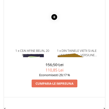
Literatura Romana
Literatura Universala
Poezie
Romane de dragoste, Carti
romantice
Senzatii/Dragoste
Senzatii/Erotic
1 x CEAI AFINE BELIN, 20
1 x DIN TAINELE VIETII SI ALE
Senzatii/Suspans
PLICURI, 40 GR
UNIVERSULUI - VERSIUNE
ORIGINALA DIN 1939.
Senzatii/Thriller
VOLUMELE I-III. CUTIE DE
156,50 Lei
SF & Fantasy
COLECTIE -SCARLAT
110,85 Lei
DEMETRESCU
Economisesti 29,17 %
Teatru
Teens Book Club
CUMPARA-LE IMPREUNA
Umor
Birotica & Papetarie
Adezivi si benzi adezive