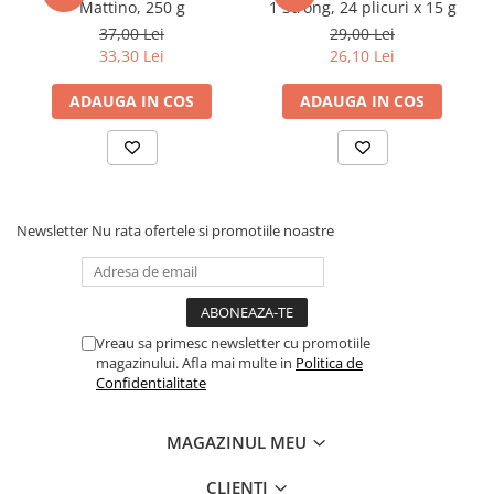
Mattino, 250 g
1 Strong, 24 plicuri x 15 g
37,00 Lei
29,00 Lei
Elevi de 10 plus
33,30 Lei
26,10 Lei
Lecturi Scolare
Lumea Copilariei
ADAUGA IN COS
ADAUGA IN COS
Ma pregatesc pentru scoala
Manuale - Carte Scolara
Clasa a II-a
Clasa a III-a
Newsletter
Nu rata ofertele si promotiile noastre
Clasa a IV-a
Clasa a V-a
Clasa a VI-a
Clasa a VII-a
Vreau sa primesc newsletter cu promotiile
magazinului. Afla mai multe in
Politica de
Clasa a VIII-a
Confidentialitate
Clasa I
Clasa pregatitoare
MAGAZINUL MEU
Limbi Straine
Povesti
CLIENTI