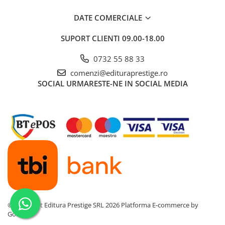
Povesti ilustrate
DATE COMERCIALE
Povesti - Basme - Legende
SUPORT CLIENTI
09.00-18.00
Realitatea Augmentata
Religie pentru copii
0732 55 88 33
ScienceConnection
comenzi@edituraprestige.ro
SOCIAL
URMARESTE-NE IN SOCIAL MEDIA
TP ROLL
Ceai si Cafea
Cafea
Cafea terapeutica
Ceai
Dezvoltare Personala
BUSINESS
Carti de joc
Dezvoltare Personala Adulti
©Copyright Editura Prestige SRL 2026
Platforma E-commerce by
Gomag
Dezvoltare Profesionala