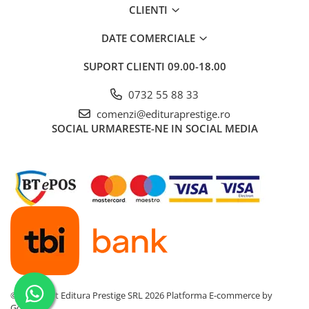
CLIENTI
Cadouri
Carti in dar
DATE COMERCIALE
Carti pentru copii
SUPORT CLIENTI
09.00-18.00
Beletristica
Literatura Romana
0732 55 88 33
Literatura Universala
comenzi@edituraprestige.ro
Poezie
SOCIAL
URMARESTE-NE IN SOCIAL MEDIA
SF & Fantasy
Carte Prescolara, Joc
Carti cartonate
Descopera lumea
Descopera si invata
Din ograda
Povesti pe roti
Primele notiuni
©Copyright Editura Prestige SRL 2026
Platforma E-commerce by
Carti de colorat
Gomag