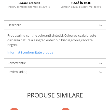
Literatura Romana
Livrare Gratuită
PLATĂ ÎN RATE
Pentru comenzi mai mari de 300 lei
Cumperi acum, plătești mai târziu
Literatura Universala
Poezie
Descriere
Romane de dragoste, Carti
romantice
Produsul nu contine coloranti sintetici. Culoarea ceaiului este
Senzatii/Dragoste
culoarea naturala a ingredientelor (hibiscus,aronia,caocaze
negre).
Senzatii/Erotic
Informatii conformitate produs
Senzatii/Suspans
Senzatii/Thriller
Caracteristici
SF & Fantasy
Review-uri
(0)
Teatru
Teens Book Club
Umor
PRODUSE SIMILARE
Birotica & Papetarie
Adezivi si benzi adezive