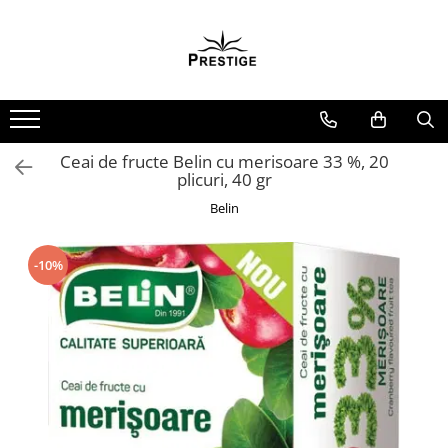
Toate Produsele
Noutati
Promotii
Pachete Speciale Carti
Ceai de fructe Belin cu merisoare 33 %, 20
plicuri, 40 gr
Spiritualitate - Ezoterism
Belin
AngelConnection
Arte Divinatorii
-10%
Astrologie
Chiromantie
Dezvoltare Spirituala
KidConnection
Minte Corp
New Illuminati Files