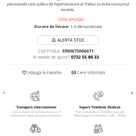
Masaj
persoanele care sufera de hipertensiune ar trebui sa evite consumul
excesiv.
MedConnect
STOC EPUIZAT
Medicina & Farmacie
Durata de livrare:
1-3 zile lucratoare
Medicina Pentru Toti
ALERTA STOC
SealfHealing
Cod Produs:
5900675006671
Sport
Ai nevoie de ajutor?
0732 55 88 33
Starea de bine
Terapii Alternative
Adauga la Favorite
Cere informatii
AudioBook
Beletristica
Biografii, Memorii, Jurnale
Carti erotice
Transport International
Suport Telefonic Dedicat
Costul exact al transportului va fi
Poți Comanda și Telefonic sau pe
Carti pentru Adolescenti, Young
comunicat după plasarea comenzii.
WhatsApp în Intervalul 9:00 - 18:00
Adult
Crime, Thriller, Mistery