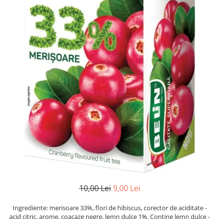
Numerologie
Paranormal
Parapsihologie
Ramtha
Audiobook
ReConnect
Religie
Crestinism
ScienceConnection
SelfConnect
SelfHealing
Vindecare Spirituala
Sanatate
10,00 Lei
9,00 Lei
Diete
Ingrediente: merisoare 33%, flori de hibiscus, corector de aciditate -
Gastronomik
acid citric, arome, coacaze negre, lemn dulce 1%. Contine lemn dulce -