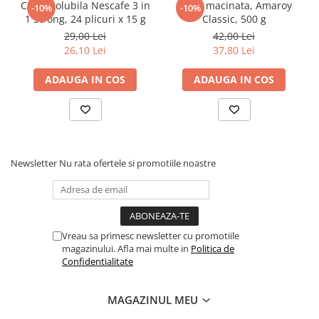
Cafea solubila Nescafe 3 in
Cafea macinata, Amaroy
Articole Birotica
-10%
-10%
1 Strong, 24 plicuri x 15 g
Classic, 500 g
Accesorii Arhivare
29,00 Lei
42,00 Lei
Calculator
26,10 Lei
37,80 Lei
Hartie si Accesorii
ADAUGA IN COS
ADAUGA IN COS
Instrumente de scris
Organizare si Arhivare
Seturi birotica
Articole scolare
Arta
Newsletter
Nu rata ofertele si promotiile noastre
Caiete si Carnetele scolare
Coperti, Mape, Etichete
Ghiozdane si Penare scolare
Vreau sa primesc newsletter cu promotiile
Instrumente de scris
magazinului. Afla mai multe in
Politica de
Instrumente si Truse Geometrie
Confidentialitate
Seturi scolare
Calculator
MAGAZINUL MEU
Consumabile & Accesorii