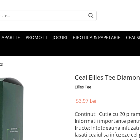
 APARITIE
PROMOTII
JOCURI
BIROTICA & PAPETARIE
CEAI S
ts
Ceai Eilles Tee Diamon
Eilles Tee
53,97 Lei
Continut: Cutie cu 20 pirami
Informatii importante pentr
fructe: Intotdeauna infuzati
lasati ceaiul sa infuzeze cel