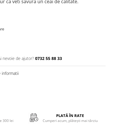
igur ca veti savura un ceai de calitate.
are
Ai nevoie de ajutor?
0732 55 88 33
informatii
PLATĂ ÎN RATE
 300 lei
Cumperi acum, plătești mai târziu