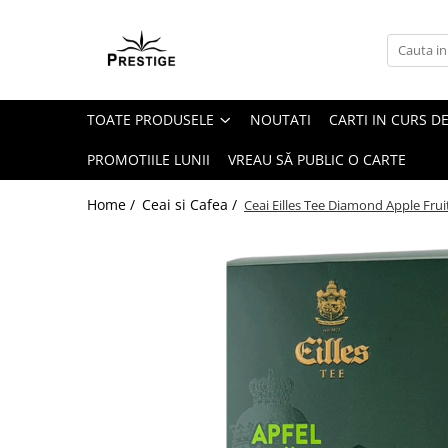
Toate Produsele
Noutati
TOATE PRODUSELE
NOUTATI
CARTI IN CURS DE
Promotii
Pachete Speciale Carti
PROMOTIILE LUNII
VREAU SĂ PUBLIC O CARTE
Spiritualitate - Ezoterism
Home /
Ceai si Cafea /
Ceai Eilles Tee Diamond Apple Frui
AngelConnection
Arte Divinatorii
Astrologie
Chiromantie
Dezvoltare Spirituala
KidConnection
Minte Corp
New Illuminati Files