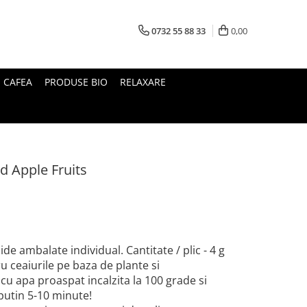
0732 55 88 33
0,00
I CAFEA
PRODUSE BIO
RELAXARE
d Apple Fruits
de ambalate individual. Cantitate / plic - 4 g
u ceaiurile pe baza de plante si
 cu apa proaspat incalzita la 100 grade si
 putin 5-10 minute!