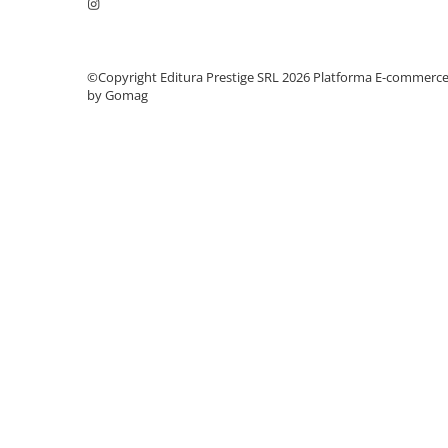
Cadouri
Carti in dar
Carti pentru copii
©Copyright Editura Prestige SRL 2026
Platforma E-commerc
by Gomag
Beletristica
Literatura Romana
Literatura Universala
Poezie
SF & Fantasy
Carte Prescolara, Joc
Carti cartonate
Descopera lumea
Descopera si invata
Din ograda
Povesti pe roti
Primele notiuni
Carti de colorat