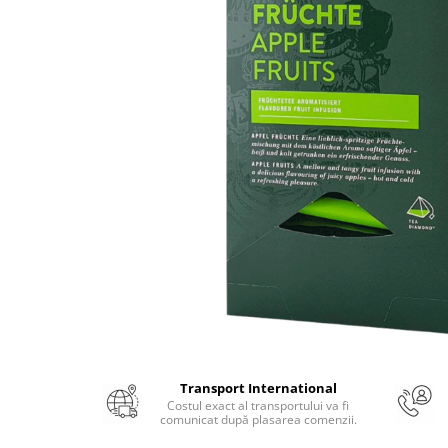
Numerologie
Paranormal
Parapsihologie
Ramtha
Audiobook
ReConnect
Religie
Crestinism
ScienceConnection
SelfConnect
SelfHealing
Vindecare Spirituala
Sanatate
Transport International
Diete
Costul exact al transportului va fi
comunicat după plasarea comenzii.
Gastronomik