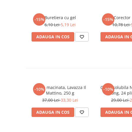
Literatura Romana
Literatura Universala
Buretiera cu gel
Corector
-15%
-15%
Poezie
6,10 Lei
5,19 Lei
10,78 Lei
Romane de dragoste, Carti
romantice
ADAUGA IN COS
ADAUGA IN 
Senzatii/Dragoste
Senzatii/Erotic
Senzatii/Suspans
Senzatii/Thriller
SF & Fantasy
Cafea macinata, Lavazza Il
Cafea solubila 
-10%
-10%
Teatru
Mattino, 250 g
Strong, 24 pli
Teens Book Club
37,00 Lei
33,30 Lei
29,00 Lei
2
Umor
ADAUGA IN COS
ADAUGA IN 
Birotica & Papetarie
Adezivi si benzi adezive