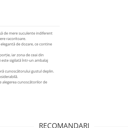
să de mere suculente indiferent
ere racoritoare.
 elegantă de dozare, ce contine
porție, iar zona de ceai din
este sigilată într-un ambalaj
ră cunoscătorului gustul deplin.
siderabilă.
e alegerea cunoscătorilor de
RECOMANDARI