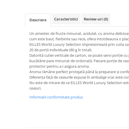
Masaj
MedConnect
Caracteristici
Review-uri
(0)
Descriere
Medicina & Farmacie
Medicina Pentru Toti
Un amestec de fructe minunat, acidulat, cu aroma delicioa
cum este baut, fierbinte sau rece, ofera intotdeauna o plac
SealfHealing
EILLES World Luxury Selection impresionează prin cutia sa
Sport
20 de porții individuale (80 g în total).
Datorită cutiei verticale de carton, se poate servi porție cu 
Starea de bine
bucătărie pare minunat de ordonată. Fiecare porție de ceai 
Terapii Alternative
protector pentru a-i asigura aroma.
Aroma rămâne perfect protejată până la preparare și confe
AudioBook
Diferența față de ceaiurile expuse în ambalaje vrac este con
Beletristica
Nu este de mirare de ce EILLES World Luxury Selection est
ceaiuri.
Biografii, Memorii, Jurnale
Informatii conformitate produs
Carti erotice
Carti pentru Adolescenti, Young
Adult
Crime, Thriller, Mistery