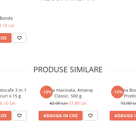
 Banda
9,16 Lei
COS
PRODUSE SIMILARE
Nescafe 3 in 1
Cafea macinata, Amaroy
Cafea Bo
-10%
-10%
curi x 15 g
Classic, 500 g
Prodo
6,10 Lei
42,00 Lei
37,80 Lei
72,00 L
COS
ADAUGA IN COS
ADAUGA I