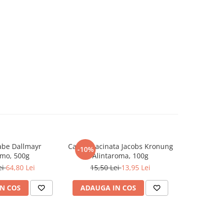
abe Dallmayr
Cafea macinata Jacobs Kronung
Cafea sol
-10%
-10%
mo, 500g
Alintaroma, 100g
M
ei
64,80 Lei
15,50 Lei
13,95 Lei
29,0
N COS
ADAUGA IN COS
ADAUG