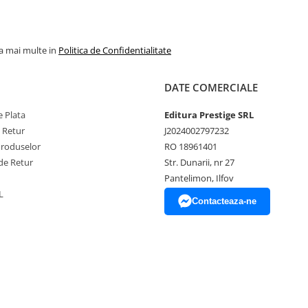
la mai multe in
Politica de Confidentialitate
DATE COMERCIALE
 Plata
Editura Prestige SRL
e Retur
J2024002797232
Produselor
RO 18961401
de Retur
Str. Dunarii, nr 27
Pantelimon, Ilfov
L
Contacteaza-ne