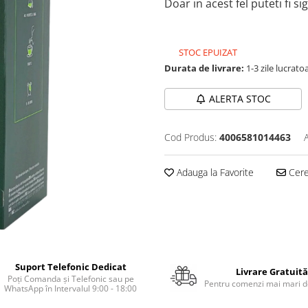
Doar in acest fel puteti fi s
STOC EPUIZAT
Durata de livrare:
1-3 zile lucrato
ALERTA STOC
Cod Produs:
4006581014463
Adauga la Favorite
Cere 
Suport Telefonic Dedicat
Livrare Gratuită
Poți Comanda și Telefonic sau pe
Pentru comenzi mai mari de
WhatsApp în Intervalul 9:00 - 18:00