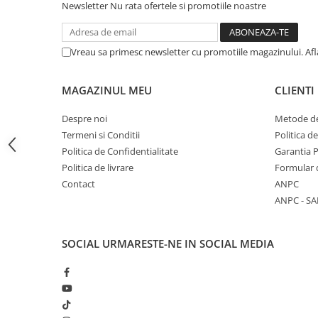
Newsletter
Nu rata ofertele si promotiile noastre
Articole Birotica
Accesorii Arhivare
Calculator
Vreau sa primesc newsletter cu promotiile magazinului. Af
Hartie si Accesorii
Instrumente de scris
MAGAZINUL MEU
CLIENTI
Organizare si Arhivare
Despre noi
Metode de
Seturi birotica
Termeni si Conditii
Politica d
Articole scolare
Politica de Confidentialitate
Garantia 
Arta
Politica de livrare
Formular 
Caiete si Carnetele scolare
Contact
ANPC
Coperti, Mape, Etichete
ANPC - SA
Ghiozdane si Penare scolare
Instrumente de scris
SOCIAL
URMARESTE-NE IN SOCIAL MEDIA
Instrumente si Truse Geometrie
Seturi scolare
Calculator
Consumabile & Accesorii