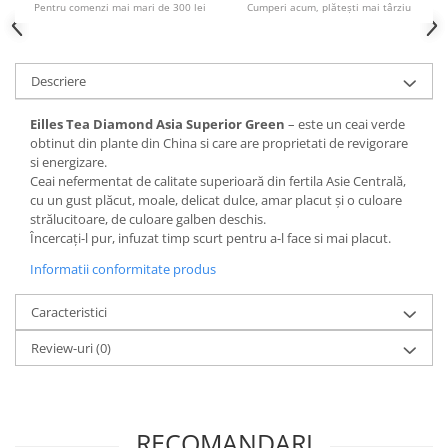
Pentru comenzi mai mari de 300 lei
Cumperi acum, plătești mai târziu
Povesti ilustrate
Povesti - Basme - Legende
Realitatea Augmentata
Descriere
Religie pentru copii
Eilles Tea Diamond Asia Superior Green
– este un ceai verde
ScienceConnection
obtinut din plante din China si care are proprietati de revigorare
si energizare.
TP ROLL
Ceai nefermentat de calitate superioară din fertila Asie Centrală,
cu un gust plăcut, moale, delicat dulce, amar placut și o culoare
strălucitoare, de culoare galben deschis.
Încercați-l pur, infuzat timp scurt pentru a-l face si mai placut.
Informatii conformitate produs
Caracteristici
Review-uri
(0)
RECOMANDARI