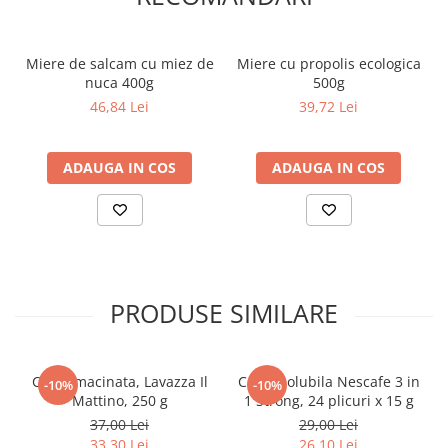
Miere de salcam cu miez de
Miere cu propolis ecologica
nuca 400g
500g
46,84 Lei
39,72 Lei
ADAUGA IN COS
ADAUGA IN COS
PRODUSE SIMILARE
Cafea macinata, Lavazza Il
Cafea solubila Nescafe 3 in
-10%
-10%
Mattino, 250 g
1 Strong, 24 plicuri x 15 g
37,00 Lei
29,00 Lei
33,30 Lei
26,10 Lei