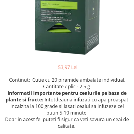
Instrumente de scris
Puzzle-uri
COLOREAZA CU PRIETENII
Audiobook
Instrumente si Truse Geometrie
Senzatii/Thriller
De colorat
Puzzle
ReConnect
Seturi scolare
Pot desena minunat
SF & Fantasy
Puzzle 3D Lemn
Religie
Calculator
Sa coloram cu Nicol
Teatru
Crestinism
Consumabile & Accesorii
Carti educative
Teens Book Club
ScienceConnection
Codul copiilor de succes
Umor
SelfConnect
Copii 0-7 ani
SelfHealing
Clubul Premiantilor
53,97 Lei
Vindecare Spirituala
Super pitici 2-5 ani
Culegeri Auxiliare
Continut: Cutie cu 20 piramide ambalate individual.
Dezvoltare personala
Cantitate / plic - 2.5 g
Informatii importante pentru ceaiurile pe baza de
Dictionare
plante si fructe:
Intotdeauna infuzati cu apa proaspat
Enciclopedii
incalzita la 100 grade si lasati ceaiul sa infuzeze cel
putin 5-10 minute!
Kids Book Club
Doar in acest fel puteti fi sigur ca veti savura un ceai de
Legende istorice
calitate.
Literatura Scolara