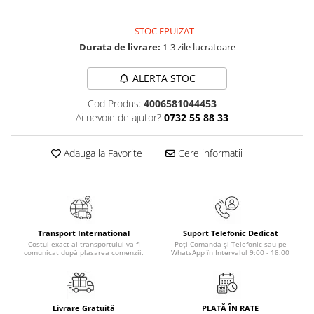
Elevi de 10 plus
STOC EPUIZAT
Lecturi Scolare
Durata de livrare:
1-3 zile lucratoare
Lumea Copilariei
Ma pregatesc pentru scoala
ALERTA STOC
Manuale - Carte Scolara
Cod Produs:
4006581044453
Ai nevoie de ajutor?
0732 55 88 33
Clasa a II-a
Clasa a III-a
Adauga la Favorite
Cere informatii
Clasa a IV-a
Clasa a V-a
Clasa a VI-a
Clasa a VII-a
Clasa a VIII-a
Transport International
Suport Telefonic Dedicat
Costul exact al transportului va fi
Poți Comanda și Telefonic sau pe
Clasa I
comunicat după plasarea comenzii.
WhatsApp în Intervalul 9:00 - 18:00
Clasa pregatitoare
Limbi Straine
Povesti
Livrare Gratuită
PLATĂ ÎN RATE