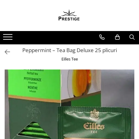
Toate Produsele
Noutati
Promotii
Pachete Speciale Carti
Peppermint – Tea Bag Deluxe 25 plicuri
Spiritualitate - Ezoterism
Eilles Tee
AngelConnection
Arte Divinatorii
Astrologie
Chiromantie
Dezvoltare Spirituala
KidConnection
Minte Corp
New Illuminati Files