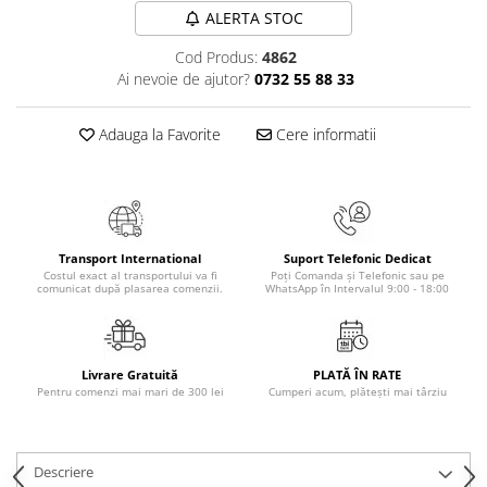
Masaj
ALERTA STOC
MedConnect
Cod Produs:
4862
Ai nevoie de ajutor?
0732 55 88 33
Medicina & Farmacie
Medicina Pentru Toti
Adauga la Favorite
Cere informatii
SealfHealing
Sport
Starea de bine
Terapii Alternative
Transport International
Suport Telefonic Dedicat
Costul exact al transportului va fi
Poți Comanda și Telefonic sau pe
AudioBook
comunicat după plasarea comenzii.
WhatsApp în Intervalul 9:00 - 18:00
Beletristica
Biografii, Memorii, Jurnale
Carti erotice
Livrare Gratuită
PLATĂ ÎN RATE
Pentru comenzi mai mari de 300 lei
Cumperi acum, plătești mai târziu
Carti pentru Adolescenti, Young
Adult
Crime, Thriller, Mistery
Descriere