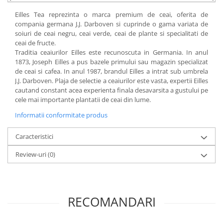
Literatura Romana
Eilles Tea reprezinta o marca premium de ceai, oferita de
Literatura Universala
compania germana J.J. Darboven si cuprinde o gama variata de
soiuri de ceai negru, ceai verde, ceai de plante si specialitati de
Poezie
ceai de fructe.
Romane de dragoste, Carti
Traditia ceaiurilor Eilles este recunoscuta in Germania. In anul
romantice
1873, Joseph Eilles a pus bazele primului sau magazin specializat
de ceai si cafea. In anul 1987, brandul Eilles a intrat sub umbrela
Senzatii/Dragoste
J.J. Darboven. Plaja de selectie a ceaiurilor este vasta, expertii Eilles
cautand constant acea experienta finala desavarsita a gustului pe
Senzatii/Erotic
cele mai importante plantatii de ceai din lume.
Senzatii/Suspans
Informatii conformitate produs
Senzatii/Thriller
Caracteristici
SF & Fantasy
Teatru
Review-uri
(0)
Teens Book Club
Umor
RECOMANDARI
Birotica & Papetarie
Adezivi si benzi adezive