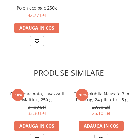
Articole Birotica
Polen ecologic 250g
Accesorii Arhivare
42,77 Lei
Calculator
ADAUGA IN COS
Hartie si Accesorii
Instrumente de scris
Organizare si Arhivare
Seturi birotica
Articole scolare
PRODUSE SIMILARE
Arta
Caiete si Carnetele scolare
Coperti, Mape, Etichete
Cafea macinata, Lavazza Il
Cafea solubila Nescafe 3 in
Ghiozdane si Penare scolare
-10%
-10%
Mattino, 250 g
1 Strong, 24 plicuri x 15 g
Instrumente de scris
37,00 Lei
29,00 Lei
Instrumente si Truse Geometrie
33,30 Lei
26,10 Lei
Seturi scolare
ADAUGA IN COS
ADAUGA IN COS
Calculator
Consumabile & Accesorii