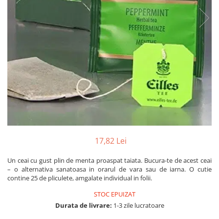
Numerologie
Paranormal
Parapsihologie
Ramtha
Audiobook
ReConnect
Religie
Crestinism
ScienceConnection
SelfConnect
17,82 Lei
SelfHealing
Un ceai cu gust plin de menta proaspat taiata. Bucura-te de acest ceai
Vindecare Spirituala
– o alternativa sanatoasa in orarul de vara sau de iarna. O cutie
contine 25 de pliculete, amgalate individual in folii.
Sanatate
STOC EPUIZAT
Diete
Durata de livrare:
1-3 zile lucratoare
Gastronomik