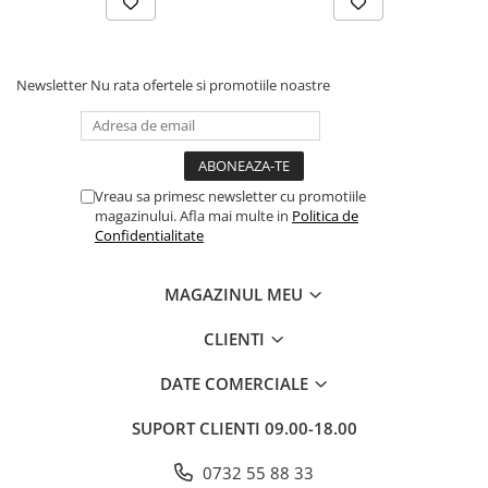
Cadouri
Carti in dar
Carti pentru copii
Newsletter
Nu rata ofertele si promotiile noastre
Beletristica
Literatura Romana
Literatura Universala
Vreau sa primesc newsletter cu promotiile
Poezie
magazinului. Afla mai multe in
Politica de
SF & Fantasy
Confidentialitate
Carte Prescolara, Joc
Carti cartonate
MAGAZINUL MEU
Descopera lumea
CLIENTI
Descopera si invata
DATE COMERCIALE
Din ograda
Povesti pe roti
SUPORT CLIENTI
09.00-18.00
Primele notiuni
Carti de colorat
0732 55 88 33