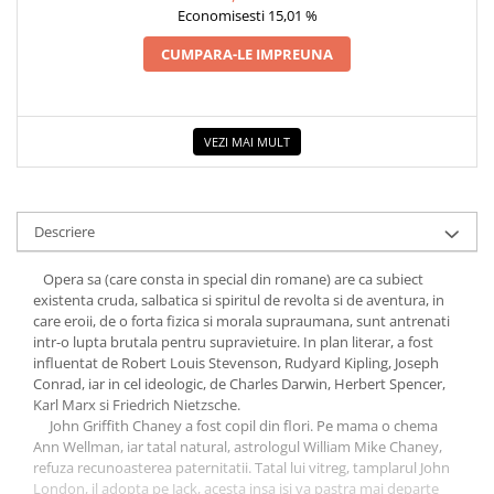
COLOREAZA CU PRIETENII
Economisesti 15,01 %
De colorat
CUMPARA-LE IMPREUNA
Pot desena minunat
Sa coloram cu Nicol
Carti educative
VEZI MAI MULT
Codul copiilor de succes
Copii 0-7 ani
Clubul Premiantilor
Descriere
Super pitici 2-5 ani
Opera sa (care consta in special din romane) are ca subiect
Culegeri Auxiliare
existenta cruda, salbatica si spiritul de revolta si de aventura, in
care eroii, de o forta fizica si morala supraumana, sunt antrenati
Dezvoltare personala
intr-o lupta brutala pentru supravietuire. In plan literar, a fost
Dictionare
influentat de Robert Louis Stevenson, Rudyard Kipling, Joseph
Conrad, iar in cel ideologic, de Charles Darwin, Herbert Spencer,
Enciclopedii
Karl Marx si Friedrich Nietzsche.
Kids Book Club
John Griffith Chaney a fost copil din flori. Pe mama o chema
Ann Wellman, iar tatal natural, astrologul William Mike Chaney,
Legende istorice
refuza recunoasterea paternitatii. Tatal lui vitreg, tamplarul John
London, il adopta pe Jack, acesta insa isi va pastra mai departe
Literatura Scolara