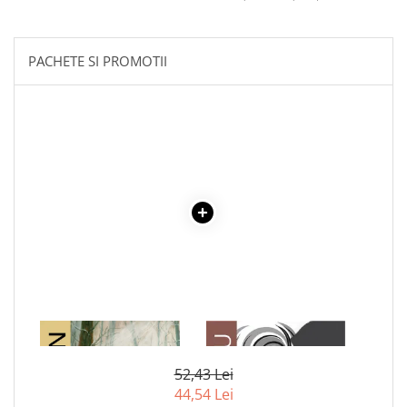
Literatura Romana
Literatura Universala
PACHETE SI PROMOTII
Poezie
Romane de dragoste, Carti
romantice
Senzatii/Dragoste
Senzatii/Erotic
Senzatii/Suspans
Senzatii/Thriller
SF & Fantasy
Teatru
Teens Book Club
Umor
1 x COLT ALB
1 x ADAM SI EVA
Birotica & Papetarie
52,43 Lei
Adezivi si benzi adezive
44,54 Lei