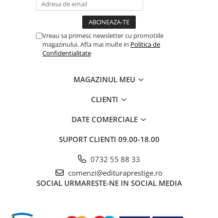
Dezvoltarea Afacerilor
Parenting & Familie
Vreau sa primesc newsletter cu promotiile
Psihologie, Psihanaliza
magazinului. Afla mai multe in
Politica de
Confidentialitate
PSYCONNECT
Sexualitate
MAGAZINUL MEU
Istorie
Istorie & Filosofie
CLIENTI
Istorii Secrete
DATE COMERCIALE
Mituri si Legende
SUPORT CLIENTI
09.00-18.00
Tot Adevarul
Jocuri
0732 55 88 33
Casute de papusi si mobilier
comenzi@edituraprestige.ro
SOCIAL
URMARESTE-NE IN SOCIAL MEDIA
Creativitate
Educative
BrainBox