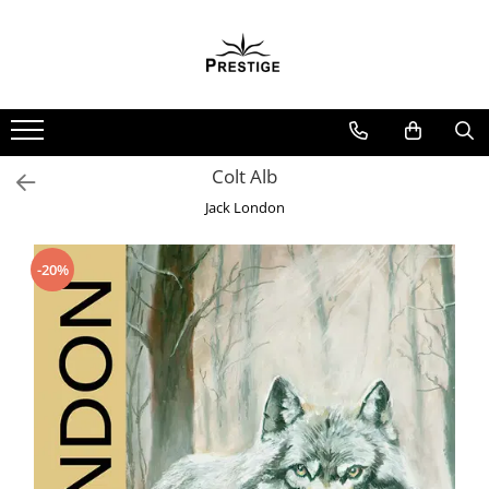
Toate Produsele
Noutati
Promotii
Pachete Speciale Carti
Colt Alb
Spiritualitate - Ezoterism
Jack London
AngelConnection
Arte Divinatorii
-20%
Astrologie
Chiromantie
Dezvoltare Spirituala
KidConnection
Minte Corp
New Illuminati Files