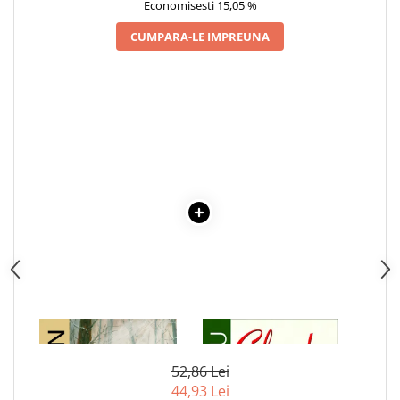
Economisesti 15,05 %
Articole Birotica
CUMPARA-LE IMPREUNA
Accesorii Arhivare
Calculator
Hartie si Accesorii
Instrumente de scris
Organizare si Arhivare
Seturi birotica
Articole scolare
Arta
Caiete si Carnetele scolare
Coperti, Mape, Etichete
Ghiozdane si Penare scolare
Instrumente de scris
Instrumente si Truse Geometrie
1 x COLT ALB
1 x CIULEANDRA
Seturi scolare
Calculator
52,86 Lei
44,93 Lei
Consumabile & Accesorii