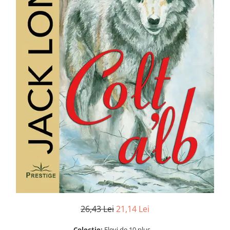
Numerologie
Paranormal
Parapsihologie
Ramtha
Audiobook
ReConnect
Religie
Crestinism
ScienceConnection
SelfConnect
SelfHealing
Vindecare Spirituala
Sanatate
Diete
26,43 Lei
21,14 Lei
Gastronomik
Colectie:
Elevi de 10 plus