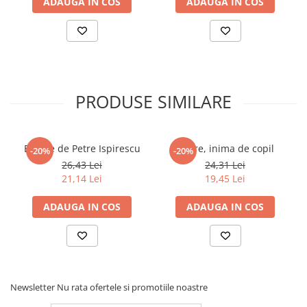
ADAUGA IN COS
ADAUGA IN COS
Povesti ilustrate
Povesti - Basme - Legende
Realitatea Augmentata
Religie pentru copii
ScienceConnection
PRODUSE SIMILARE
TP ROLL
Ceai si Cafea
Basme de Petre Ispirescu
Cuore, inima de copil
-20%
-20%
Cafea
26,43 Lei
24,31 Lei
Cafea terapeutica
21,14 Lei
19,45 Lei
Ceai
ADAUGA IN COS
ADAUGA IN COS
Dezvoltare Personala
BUSINESS
Carti de joc
Dezvoltare Personala Adulti
Newsletter
Nu rata ofertele si promotiile noastre
Dezvoltare Profesionala