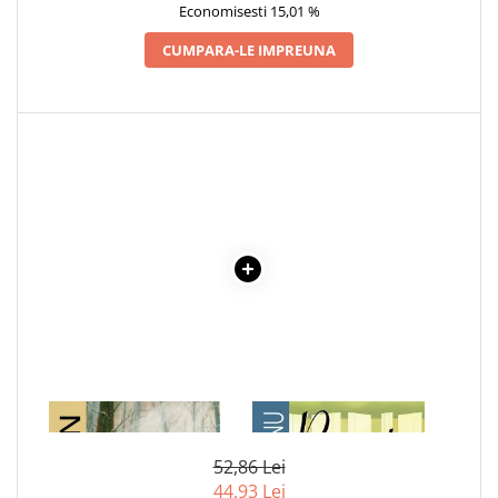
Economisesti 15,01 %
Cadouri
CUMPARA-LE IMPREUNA
Carti in dar
Carti pentru copii
Beletristica
Literatura Romana
Literatura Universala
Poezie
SF & Fantasy
Carte Prescolara, Joc
Carti cartonate
Descopera lumea
Descopera si invata
Din ograda
Povesti pe roti
1 x COLT ALB
1 x RECREATIA MARE
Primele notiuni
52,86 Lei
Carti de colorat
44,93 Lei