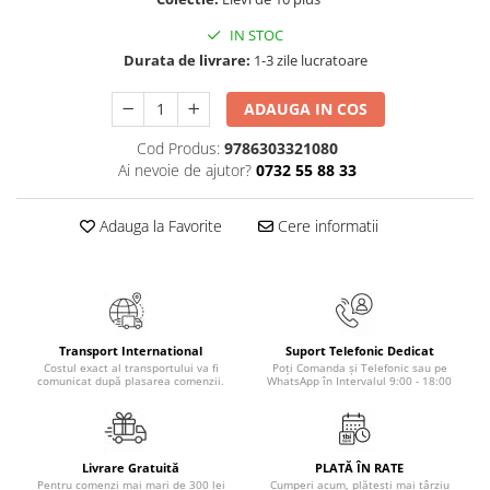
Masaj
IN STOC
MedConnect
Durata de livrare:
1-3 zile lucratoare
Medicina & Farmacie
ADAUGA IN COS
Medicina Pentru Toti
Cod Produs:
9786303321080
SealfHealing
Ai nevoie de ajutor?
0732 55 88 33
Sport
Starea de bine
Adauga la Favorite
Cere informatii
Terapii Alternative
AudioBook
Beletristica
Biografii, Memorii, Jurnale
Transport International
Suport Telefonic Dedicat
Costul exact al transportului va fi
Poți Comanda și Telefonic sau pe
Carti erotice
comunicat după plasarea comenzii.
WhatsApp în Intervalul 9:00 - 18:00
Carti pentru Adolescenti, Young
Adult
Crime, Thriller, Mistery
Livrare Gratuită
PLATĂ ÎN RATE
Pentru comenzi mai mari de 300 lei
Cumperi acum, plătești mai târziu