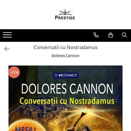
Toate Produsele
Noutati
Promotii
Pachete Speciale Carti
Conversatii cu Nostradamus
Spiritualitate - Ezoterism
Dolores Cannon
AngelConnection
Arte Divinatorii
-21%
Astrologie
Chiromantie
Dezvoltare Spirituala
KidConnection
Minte Corp
New Illuminati Files