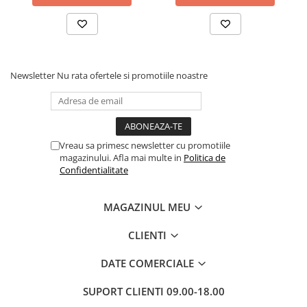
intreaga viata, precum si alte premii de la mai multe
Dezvoltarea Afacerilor
organizatii de cercetare din domeniul hipnozei.
Parenting & Familie
S-a stins din viata pe 18 octombrie 2014.
Psihologie, Psihanaliza
Newsletter
Nu rata ofertele si promotiile noastre
PSYCONNECT
Sexualitate
Istorie
Istorie & Filosofie
Vreau sa primesc newsletter cu promotiile
magazinului. Afla mai multe in
Politica de
Istorii Secrete
Confidentialitate
Mituri si Legende
Tot Adevarul
MAGAZINUL MEU
Jocuri
CLIENTI
Casute de papusi si mobilier
Creativitate
DATE COMERCIALE
Educative
SUPORT CLIENTI
09.00-18.00
BrainBox