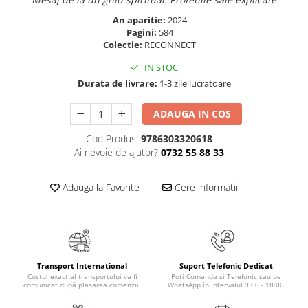
Masaj
An aparitie:
2024
MedConnect
Pagini:
584
Colectie:
RECONNECT
Medicina & Farmacie
IN STOC
Medicina Pentru Toti
Durata de livrare:
1-3 zile lucratoare
SealfHealing
ADAUGA IN COS
Sport
Starea de bine
Cod Produs:
9786303320618
Ai nevoie de ajutor?
0732 55 88 33
Terapii Alternative
AudioBook
Adauga la Favorite
Cere informatii
Beletristica
Biografii, Memorii, Jurnale
Carti erotice
Carti pentru Adolescenti, Young
Transport International
Suport Telefonic Dedicat
Adult
Costul exact al transportului va fi
Poți Comanda și Telefonic sau pe
comunicat după plasarea comenzii.
WhatsApp în Intervalul 9:00 - 18:00
Crime, Thriller, Mistery