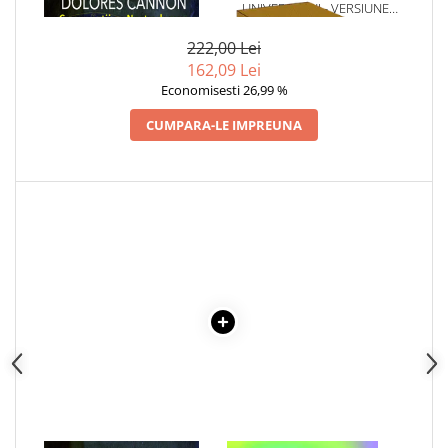
NOSTRADAMUS
UNIVERSULUI - VERSIUNE
Articole Birotica
ORIGINALA DIN 1939.
Accesorii Arhivare
VOLUMELE I-III. CUTIE DE
222,00 Lei
COLECTIE -SCARLAT
Calculator
162,09 Lei
DEMETRESCU
Economisesti 26,99 %
Hartie si Accesorii
Instrumente de scris
CUMPARA-LE IMPREUNA
Organizare si Arhivare
Seturi birotica
Articole scolare
Arta
Caiete si Carnetele scolare
Coperti, Mape, Etichete
Ghiozdane si Penare scolare
Instrumente de scris
Instrumente si Truse Geometrie
Seturi scolare
Calculator
Consumabile & Accesorii