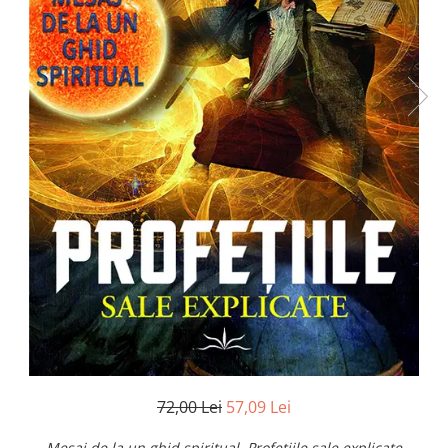
Numerologie
Paranormal
Parapsihologie
Ramtha
Audiobook
ReConnect
Religie
Crestinism
ScienceConnection
SelfConnect
SelfHealing
Vindecare Spirituala
Sanatate
Diete
72,00 Lei
57,09 Lei
Gastronomik
Mesaj de la un ghid spiritual. Profetiile sale explicate