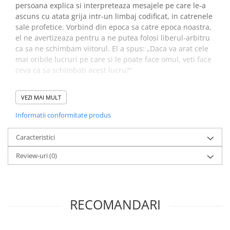
persoana explica si interpreteaza mesajele pe care le-a
Elevi de 10 plus
ascuns cu atata grija intr-un limbaj codificat, in catrenele
sale profetice. Vorbind din epoca sa catre epoca noastra,
Lecturi Scolare
el ne avertizeaza pentru a ne putea folosi liberul-arbitru
Lumea Copilariei
ca sa ne schimbam viitorul. El a spus: „Daca va arat cele
Ma pregatesc pentru scoala
mai oribile lucruri pe care si le poate face omul, veti face
ceva ca sa schimbati acest lucru?“
Manuale - Carte Scolara
Clasa a II-a
„Dolores Cannon si-a indeplinit in mod admirabil sarcina
VEZI MAI MULT
de a inregistra sesiunile in care Nostradamus isi
Clasa a III-a
interpreteaza propriile profetii. In aceasta carte, ea ne
Informatii conformitate produs
Clasa a IV-a
prezinta relatarile extraordinare ale experientelor sale cu
Clasa a V-a
Nostradamus, intr-un stil jurnalistic simplu, care adauga
Caracteristici
Clasa a VI-a
credibilitate inregistrarilor sale. Munca sa constiincioasa
Review-uri
(0)
de cercetare justifica infor­matiile primite de la
Clasa a VII-a
Nostradamus.“ (Friend’s Review)
Clasa a VIII-a
Clasa I
„Nostradamus credea, asa cum cred si eu, in teoria
Clasa pregatitoare
existentei mai multor linii temporale care se intalnesc
RECOMANDARI
intr-un punct de convergenta, ca ramurile unui copac.
Limbi Straine
Exista mai multe feluri de viitor, care merg in directii
Povesti