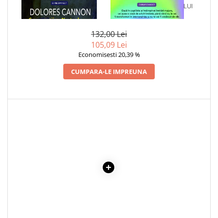
1 x CONVERSATII CU
1 x VINDECAREA COPILULUI
Cadouri
NOSTRADAMUS
INTERIOR
Carti in dar
132,00 Lei
Carti pentru copii
105,09 Lei
Beletristica
Economisesti 20,39 %
Literatura Romana
CUMPARA-LE IMPREUNA
Literatura Universala
Poezie
SF & Fantasy
Carte Prescolara, Joc
Carti cartonate
Descopera lumea
Descopera si invata
Din ograda
Povesti pe roti
Primele notiuni
Carti de colorat