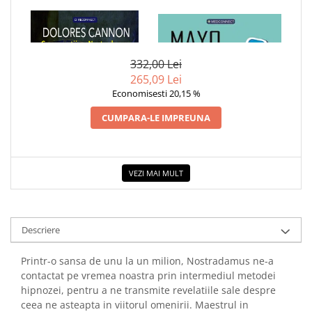
COLOREAZA CU PRIETENII
1 x CONVERSATII CU
1 x MAYO CLINIC. CARTEA
De colorat
NOSTRADAMUS
ESENTIALA DESPRE DIABETUL
Pot desena minunat
ZAHARAT
332,00 Lei
Sa coloram cu Nicol
265,09 Lei
Carti educative
Economisesti 20,15 %
Codul copiilor de succes
CUMPARA-LE IMPREUNA
Copii 0-7 ani
Clubul Premiantilor
Super pitici 2-5 ani
VEZI MAI MULT
Culegeri Auxiliare
Dezvoltare personala
Dictionare
Descriere
Enciclopedii
Printr-o sansa de unu la un milion, Nostradamus ne-a
Kids Book Club
contactat pe vremea noastra prin intermediul metodei
hipnozei, pentru a ne transmite revelatiile sale despre
Legende istorice
ceea ne asteapta in viitorul omenirii. Maestrul in
Literatura Scolara