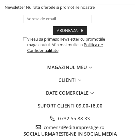
Newsletter
Nu rata ofertele si promotiile noastre
Cadouri
Carti in dar
Carti pentru copii
Beletristica
Vreau sa primesc newsletter cu promotiile
Literatura Romana
magazinului. Afla mai multe in
Politica de
Literatura Universala
Confidentialitate
Poezie
SF & Fantasy
MAGAZINUL MEU
Carte Prescolara, Joc
CLIENTI
Carti cartonate
DATE COMERCIALE
Descopera lumea
Descopera si invata
SUPORT CLIENTI
09.00-18.00
Din ograda
Povesti pe roti
0732 55 88 33
Primele notiuni
comenzi@edituraprestige.ro
SOCIAL
URMARESTE-NE IN SOCIAL MEDIA
Carti de colorat