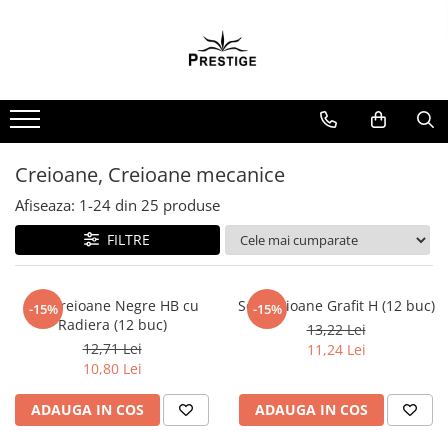
Toate Produsele
Noutati
Promotii
Pachete Speciale Carti
Creioane, Creioane mecanice
Spiritualitate - Ezoterism
Afiseaza:
1-
24
din
25
produse
AngelConnection
FILTRE
Arte Divinatorii
Astrologie
Chiromantie
Set Creioane Negre HB cu
Set Creioane Grafit H (12 buc)
-15%
-15%
Radiera (12 buc)
13,22 Lei
Dezvoltare Spirituala
12,71 Lei
11,24 Lei
KidConnection
10,80 Lei
Minte Corp
ADAUGA IN COS
ADAUGA IN COS
New Illuminati Files