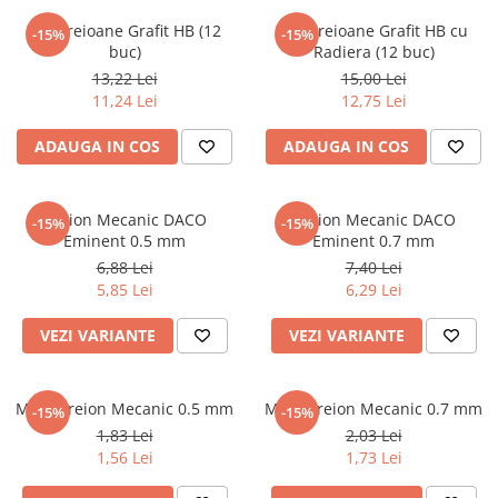
Numerologie
Set Creioane Grafit HB (12
Set Creioane Grafit HB cu
-15%
-15%
Paranormal
buc)
Radiera (12 buc)
13,22 Lei
15,00 Lei
Parapsihologie
11,24 Lei
12,75 Lei
Ramtha
ADAUGA IN COS
ADAUGA IN COS
Audiobook
ReConnect
Religie
Creion Mecanic DACO
Creion Mecanic DACO
-15%
-15%
Eminent 0.5 mm
Eminent 0.7 mm
Crestinism
6,88 Lei
7,40 Lei
ScienceConnection
5,85 Lei
6,29 Lei
SelfConnect
VEZI VARIANTE
VEZI VARIANTE
SelfHealing
Vindecare Spirituala
Mina Creion Mecanic 0.5 mm
Mina Creion Mecanic 0.7 mm
-15%
-15%
Sanatate
1,83 Lei
2,03 Lei
Diete
1,56 Lei
1,73 Lei
Gastronomik