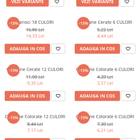
VEZI VARIANTE
VEZI VARIANTE
Masaj
MedConnect
Carioci 18 CULORI
Creioane Cerate 6 CULORI
-15%
-15%
Medicina & Farmacie
16,86 Lei
5,22 Lei
Medicina Pentru Toti
14,33 Lei
4,44 Lei
SealfHealing
ADAUGA IN COS
ADAUGA IN COS
Sport
Starea de bine
Creioane Cerate 12 CULORI
Creioane Colorate 6 CULORI
-15%
-15%
Terapii Alternative
11,00 Lei
4,20 Lei
AudioBook
9,35 Lei
3,57 Lei
Beletristica
ADAUGA IN COS
ADAUGA IN COS
Biografii, Memorii, Jurnale
Carti erotice
Creioane Colorate 12 CULORI
Creioane Colorate 6 CULORI
Carti pentru Adolescenti, Young
-15%
-15%
Adult
8,44 Lei
7,30 Lei
7,17 Lei
6,21 Lei
Crime, Thriller, Mistery