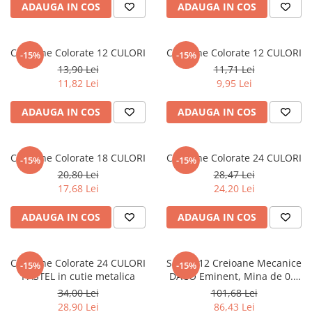
Literatura Romana
ADAUGA IN COS
ADAUGA IN COS
Literatura Universala
Poezie
Creioane Colorate 12 CULORI
Creioane Colorate 12 CULORI
-15%
-15%
13,90 Lei
11,71 Lei
Romane de dragoste, Carti
11,82 Lei
9,95 Lei
romantice
Senzatii/Dragoste
ADAUGA IN COS
ADAUGA IN COS
Senzatii/Erotic
Senzatii/Suspans
Creioane Colorate 18 CULORI
Creioane Colorate 24 CULORI
-15%
-15%
Senzatii/Thriller
20,80 Lei
28,47 Lei
17,68 Lei
24,20 Lei
SF & Fantasy
Teatru
ADAUGA IN COS
ADAUGA IN COS
Teens Book Club
Umor
Creioane Colorate 24 CULORI
Set de 12 Creioane Mecanice
-15%
-15%
PASTEL in cutie metalica
DACO Eminent, Mina de 0.7
Birotica & Papetarie
mm, Corp din Plastic, Negru
34,00 Lei
101,68 Lei
Adezivi si benzi adezive
28,90 Lei
86,43 Lei