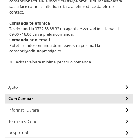
comenzilor actuale, a modifica/sterge profilul dumneavoastra
sau a face comenzi ulterioare fara a reintroduce datele de
Elevi de 10 plus
contact.
Lecturi Scolare
Comanda telefonica
Lumea Copilariei
Telefonand la 0732.55.88.33
un agent de vanzari în intervalul
Ma pregatesc pentru scoala
09:00 - 18:00 vă va prelua comanda.
Comanda prin email
Manuale - Carte Scolara
Puteti trimite comanda dumneavostra pe email la
comenzi@edituraprestige.ro.
Clasa a II-a
Clasa a III-a
Nu exista valoare minima pentru o comanda.
Clasa a IV-a
Clasa a V-a
Clasa a VI-a
Ajutor
Clasa a VII-a
Cum Cumpar
Clasa a VIII-a
Clasa I
Informatii Livrare
Clasa pregatitoare
Termeni si Conditii
Limbi Straine
Povesti
Despre noi