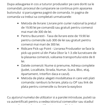
Instrumente de scris
Puzzle-uri
COLOREAZA CU PRIETENII
Dupa adaugarea in cos a tuturor produselor pe care doriti sa le
Audiobook
Instrumente si Truse Geometrie
Senzatii/Thriller
De colorat
comandati, procesul de cumparare se continua prin apasarea
Puzzle
ReConnect
butonului si parcurgerea paginii de comanda. In pagina de
Seturi scolare
Pot desena minunat
SF & Fantasy
Puzzle 3D Lemn
comanda va trebui sa completati urmatoarele:
Religie
Calculator
Sa coloram cu Nicol
Teatru
Metoda de livrare: Livrare prin curier național la prețul
Crestinism
Consumabile & Accesorii
Carti educative
de 19,90 lei pe comandă sau gratuit pentru comenzi
Teens Book Club
ScienceConnection
mai mari de 300 de lei.
Codul copiilor de succes
Pentru Bucuresti - Taxa de livrare este de 19.90 lei
Umor
SelfConnect
pentru comenzile sub 300 de lei sau gratuit pentru
Copii 0-7 ani
comenzi mai mari de 300 lei.
SelfHealing
Clubul Premiantilor
Ridicare Pick-up Point - Livrarea Produselor se face la
pick-up point-ul din Piata Obor la 1-3 zile lucratoare de
Vindecare Spirituala
Super pitici 2-5 ani
la plasarea comenzii, valoarea transportului este de 8
Culegeri Auxiliare
lei.
Datele comenzii: Nume si prenume, Adresa complete
Dezvoltare personala
(Judet, Localitate, Strada, Numar, Scara, Bloc, etaj,
Apartament, Interfon daca e cazul).
Dictionare
Metoda de plata: alegeti modalitatea in care veti plati
Enciclopedii
comanda: ramburs la livrare, plata cu OP sau link de
plata pentru comenzile cu livrare la easybox
Kids Book Club
Legende istorice
Cu ajutorul numelui de utilizator si a parolei introduse, puteti sa
va autentificati pentru a vedea istoricul comenzilor sau stadiul
Literatura Scolara