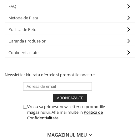
Povesti ilustrate
FAQ
Povesti - Basme - Legende
Metode de Plata
Realitatea Augmentata
Politica de Retur
Religie pentru copii
Garantia Produselor
ScienceConnection
TP ROLL
Confidentialitate
Newsletter
Nu rata ofertele si promotiile noastre
Vreau sa primesc newsletter cu promotiile
magazinului. Afla mai multe in
Politica de
Confidentialitate
MAGAZINUL MEU